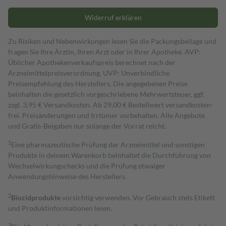
Widerruf erklären
Zu Risiken und Nebenwirkungen lesen Sie die Packungsbeilage und
fragen Sie Ihre Ärztin, Ihren Arzt oder in Ihrer Apotheke. AVP:
Üblicher Apothekenverkaufspreis berechnet nach der
Arzneimittelpreisverordnung. UVP: Unverbindliche
Preisempfehlung des Herstellers. Die angegebenen Preise
beinhalten die gesetzlich vorgeschriebene Mehrwertsteuer, ggf.
zzgl. 3,95 € Versandkosten. Ab 29,00 € Bestell­wert versand­kosten­
frei. Preisänderungen und Irrtümer vorbehalten. Alle Angebote
und Gratis-Beigaben nur solange der Vorrat reicht.
1
Eine pharmazeutische Prüfung der Arzneimittel und sonstigen
Produkte in deinem Warenkorb beinhaltet die Durchführung von
Wechselwirkungschecks und die Prüfung etwaiger
Anwendungshinweise des Herstellers.
2
Biozidprodukte
vorsichtig verwenden. Vor Gebrauch stets Etikett
und Produktinformationen lesen.
3