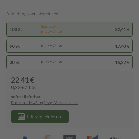
Abbildung kann abweichen
Spartipp
100 St
22,41 €
(0,22 € / 1 St)
50 St
17,40 €
(0,35 € / 1 St)
30 St
15,22 €
(0,51 € / 1 St)
22,41 €
0,22 € / 1 St
sofort lieferbar
Preise inkl. MwSt. ggf. zzgl. Versandkosten
E-Rezept einlösen