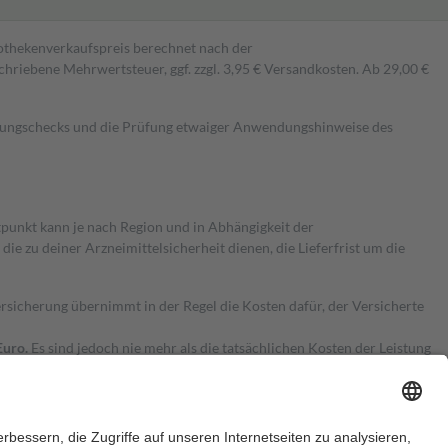
pothekenverkaufspreis berechnet nach der
hriebene Mehrwertsteuer, ggf. zzgl. 3,95 € Versandkosten. Ab 29,00 €
kungschecks und die Prüfung etwaiger Anwendungshinweise des
itpunkt kann je nach Region und in Abhängigkeit der
 zu deiner Arzneimittelsicherheit dienen, die Lieferfrist um die
ersicherung übernimmt in der Regel die Kosten dafür, der Versicherte
Euro.
Es sind jedoch nie mehr als die tatsächlichen Kosten der Leistung
e Zuzahlungen
an bei: