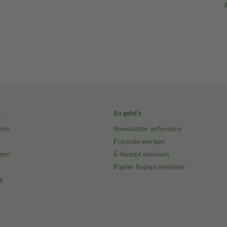
e
So geht's
nto
Newsletter anfordern
Freunde werben
gen
E-Rezept einlösen
Papier Rezept einlösen
g