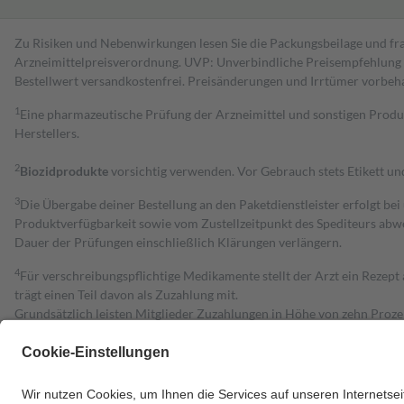
Zu Risiken und Nebenwirkungen lesen Sie die Packungsbeilage und fra
Arzneimittelpreisverordnung. UVP: Unverbindliche Preisempfehlung de
Bestell­wert versand­kosten­frei. Preisänderungen und Irrtümer vorbeh
1
Eine pharmazeutische Prüfung der Arzneimittel und sonstigen Pro
Herstellers.
2
Biozidprodukte
vorsichtig verwenden. Vor Gebrauch stets Etikett u
3
Die Übergabe deiner Bestellung an den Paketdienstleister erfolgt bei
Produktverfügbarkeit sowie vom Zustellzeitpunkt des Spediteurs abwe
Dauer der Prüfungen einschließlich Klärungen verlängern.
4
Für verschreibungspflichtige Medikamente stellt der Arzt ein Rezept 
trägt einen Teil davon als Zuzahlung mit.
Grundsätzlich leisten Mitglieder Zuzahlungen in Höhe von zehn Proz
zu entrichten.
Diese Regeln gelten grundsätzlich auch für Online-Apotheken.
Bei Heilmitteln und häuslicher Krankenpflege beträgt die Zuzahlung 
Um das Engagement der Versicherten für ihre eigene Gesundheit zu stä