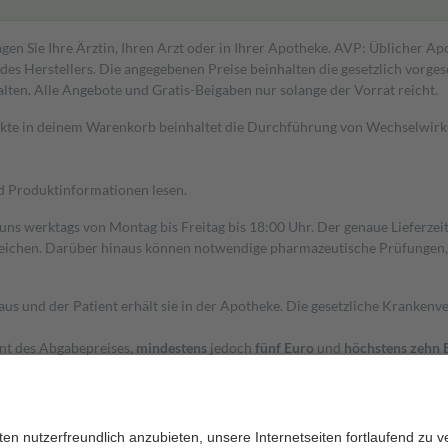
gen Sie Ihre Ärztin, Ihren Arzt oder in Ihrer Apotheke. AVP: Üblicher A
s Herstellers. Die angegebenen Preise beinhalten die gesetzlich vorgesc
alten. Alle Angebote und Gratis-Beigaben nur solange der Vorrat reicht.
dukte in deinem Warenkorb beinhaltet die Durchführung von Wechselwir
nd Produktinformationen lesen.
 uns werktags von Montag bis Freitag bis 18:00 Uhr. Der genaue Lieferze
ichen. Darüber hinaus können notwendige pharmazeutische Prüfungen, die
aus und der Patient erhält sie in der Apotheke. Die gesetzliche Krankenv
ent des Abgabepreises,
mindestens
jedoch
fünf Euro
und
höchstens zehn 
zehn Prozent der Kosten sowie zehn Euro je Verordnung.
rken und die besondere Stellung der Familie zu unterstützen, fallen
kein