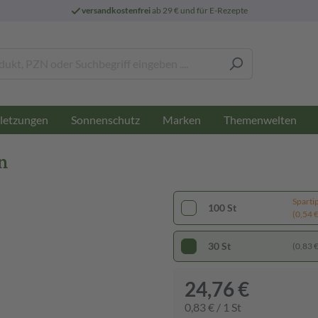
versandkostenfrei
ab 29 € und für E-Rezepte
letzungen
Sonnenschutz
Marken
Themenwelten
n
Sparti
100 St
(0,54 € 
30 St
(0,83 € 
24,76 €
0,83 € / 1 St