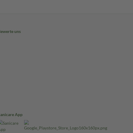
Bewerte uns
Sanicare App