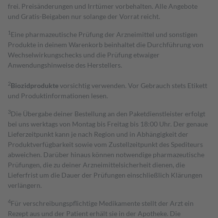
frei. Preisänderungen und Irrtümer vorbehalten. Alle Angebote
und Gratis-Beigaben nur solange der Vorrat reicht.
1
Eine pharmazeutische Prüfung der Arzneimittel und sonstigen
Produkte in deinem Warenkorb beinhaltet die Durchführung von
Wechselwirkungschecks und die Prüfung etwaiger
Anwendungshinweise des Herstellers.
2
Biozidprodukte
vorsichtig verwenden. Vor Gebrauch stets Etikett
und Produktinformationen lesen.
3
Die Übergabe deiner Bestellung an den Paketdienstleister erfolgt
bei uns werktags von Montag bis Freitag bis 18:00 Uhr. Der genaue
Lieferzeitpunkt kann je nach Region und in Abhängigkeit der
Produktverfügbarkeit sowie vom Zustellzeitpunkt des Spediteurs
abweichen. Darüber hinaus können notwendige pharmazeutische
Prüfungen, die zu deiner Arzneimittelsicherheit dienen, die
Lieferfrist um die Dauer der Prüfungen einschließlich Klärungen
verlängern.
4
Für verschreibungspflichtige Medikamente stellt der Arzt ein
Rezept aus und der Patient erhält sie in der Apotheke. Die