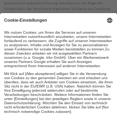
gesetzliche Krankenversicherung übernimmt in der Regel die
Kosten dafür, der Versicherte trägt einen Teil davon als Zuzahlung
mit.
Grundsätzlich leisten Mitglieder Zuzahlungen in Höhe von zehn
Prozent des Abgabepreises,
mindestens
jedoch
fünf Euro
und
höchstens zehn Euro.
Es sind jedoch nie mehr als die tatsächlichen
Kosten der Leistung zu entrichten.
Diese Regeln gelten grundsätzlich auch für Online-Apotheken.
Bei Heilmitteln und häuslicher Krankenpflege beträgt die
Zuzahlung zehn Prozent der Kosten sowie zehn Euro je
Verordnung.
Um das Engagement der Versicherten für ihre eigene Gesundheit zu
stärken und die besondere Stellung der Familie zu unterstützen,
fallen
keine Zuzahlungen
an bei:
• Kindern und Jugendlichen bis zum vollendeten 18. Lebensjahr
mit Ausnahme der Fahrkosten
• Untersuchungen zur Vorsorge und Früherkennung, die von der
GKV getragen werden
• empfohlenen Schutzimpfungen
• Harn- und Blutteststreifen
Wir nutzen Trusted Shops als unabhängigen Dienstleister für die