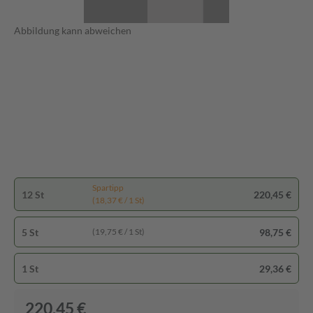
Abbildung kann abweichen
Spartipp
12 St
220,45 €
(18,37 € / 1 St)
5 St
98,75 €
(19,75 € / 1 St)
1 St
29,36 €
220,45 €