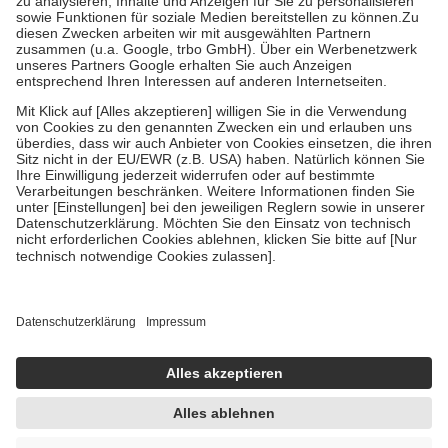
Bei Heilmitteln und häuslicher Krankenpflege beträgt die
Zuzahlung zehn Prozent der Kosten sowie zehn Euro je
Verordnung.
Um das Engagement der Versicherten für ihre eigene Gesundheit zu
stärken und die besondere Stellung der Familie zu unterstützen,
fallen
keine Zuzahlungen
an bei:
• Kindern und Jugendlichen bis zum vollendeten 18. Lebensjahr
mit Ausnahme der Fahrkosten
• Untersuchungen zur Vorsorge und Früherkennung, die von der
GKV getragen werden
• empfohlenen Schutzimpfungen
• Harn- und Blutteststreifen
Wir nutzen Trusted Shops als unabhängigen Dienstleister für die
Einholung von Bewertungen. Trusted Shops hat Maßnahmen
getroffen, um sicherzustellen, dass es sich um echte Bewertungen
handelt. Mehr Informationen findest du hier:
https://help.etrusted.com/hc/de/articles/4419944605341
Einige Bilder und Inhalte wurden unter Zuhilfenahme künstlicher
Intelligenz erstellt.