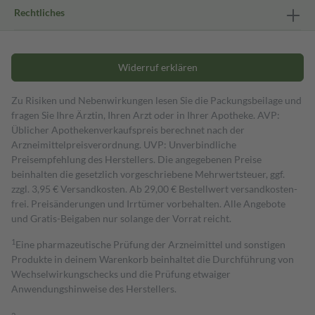
Rechtliches
Widerruf erklären
Zu Risiken und Nebenwirkungen lesen Sie die Packungsbeilage und
fragen Sie Ihre Ärztin, Ihren Arzt oder in Ihrer Apotheke. AVP:
Üblicher Apothekenverkaufspreis berechnet nach der
Arzneimittelpreisverordnung. UVP: Unverbindliche
Preisempfehlung des Herstellers. Die angegebenen Preise
beinhalten die gesetzlich vorgeschriebene Mehrwertsteuer, ggf.
zzgl. 3,95 € Versandkosten. Ab 29,00 € Bestell­wert versand­kosten­
frei. Preisänderungen und Irrtümer vorbehalten. Alle Angebote
und Gratis-Beigaben nur solange der Vorrat reicht.
1
Eine pharmazeutische Prüfung der Arzneimittel und sonstigen
Produkte in deinem Warenkorb beinhaltet die Durchführung von
Wechselwirkungschecks und die Prüfung etwaiger
Anwendungshinweise des Herstellers.