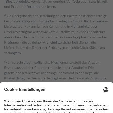
2
Biozidprodukte
vorsichtig verwenden. Vor Gebrauch stets Etikett
und Produktinformationen lesen.
3
Die Übergabe deiner Bestellung an den Paketdienstleister erfolgt
bei uns werktags von Montag bis Freitag bis 18:00 Uhr. Der genaue
Lieferzeitpunkt kann je nach Region und in Abhängigkeit der
Produktverfügbarkeit sowie vom Zustellzeitpunkt des Spediteurs
abweichen. Darüber hinaus können notwendige pharmazeutische
Prüfungen, die zu deiner Arzneimittelsicherheit dienen, die
Lieferfrist um die Dauer der Prüfungen einschließlich Klärungen
verlängern.
4
Für verschreibungspflichtige Medikamente stellt der Arzt ein
Rezept aus und der Patient erhält sie in der Apotheke. Die
gesetzliche Krankenversicherung übernimmt in der Regel die
Kosten dafür, der Versicherte trägt einen Teil davon als Zuzahlung
mit.
Grundsätzlich leisten Mitglieder Zuzahlungen in Höhe von zehn
Prozent des Abgabepreises,
mindestens
jedoch
fünf Euro
und
höchstens zehn Euro.
Es sind jedoch nie mehr als die tatsächlichen
Kosten der Leistung zu entrichten.
Diese Regeln gelten grundsätzlich auch für Online-Apotheken.