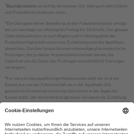
2
Biozidprodukte
vorsichtig verwenden. Vor Gebrauch stets Etikett
und Produktinformationen lesen.
3
Die Übergabe deiner Bestellung an den Paketdienstleister erfolgt
bei uns werktags von Montag bis Freitag bis 18:00 Uhr. Der genaue
Lieferzeitpunkt kann je nach Region und in Abhängigkeit der
Produktverfügbarkeit sowie vom Zustellzeitpunkt des Spediteurs
abweichen. Darüber hinaus können notwendige pharmazeutische
Prüfungen, die zu deiner Arzneimittelsicherheit dienen, die
Lieferfrist um die Dauer der Prüfungen einschließlich Klärungen
verlängern.
4
Für verschreibungspflichtige Medikamente stellt der Arzt ein
Rezept aus und der Patient erhält sie in der Apotheke. Die
gesetzliche Krankenversicherung übernimmt in der Regel die
Kosten dafür, der Versicherte trägt einen Teil davon als Zuzahlung
mit.
Grundsätzlich leisten Mitglieder Zuzahlungen in Höhe von zehn
Prozent des Abgabepreises,
mindestens
jedoch
fünf Euro
und
höchstens zehn Euro.
Es sind jedoch nie mehr als die tatsächlichen
Kosten der Leistung zu entrichten.