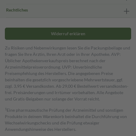
Rechtliches
Widerruf erklären
Zu Risiken und Nebenwirkungen lesen Sie die Packungsbeilage und
fragen Sie Ihre Ärztin, Ihren Arzt oder in Ihrer Apotheke. AVP:
Üblicher Apothekenverkaufspreis berechnet nach der
Arzneimittelpreisverordnung. UVP: Unverbindliche
Preisempfehlung des Herstellers. Die angegebenen Preise
beinhalten die gesetzlich vorgeschriebene Mehrwertsteuer, ggf.
zzgl. 3,95 € Versandkosten. Ab 29,00 € Bestell­wert versand­kosten­
frei. Preisänderungen und Irrtümer vorbehalten. Alle Angebote
und Gratis-Beigaben nur solange der Vorrat reicht.
1
Eine pharmazeutische Prüfung der Arzneimittel und sonstigen
Produkte in deinem Warenkorb beinhaltet die Durchführung von
Wechselwirkungschecks und die Prüfung etwaiger
Anwendungshinweise des Herstellers.