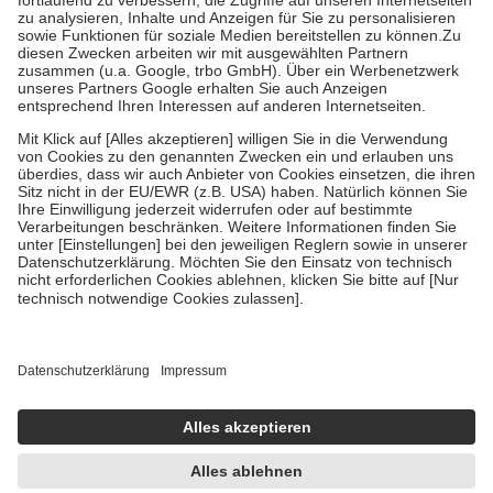
Diese Regeln gelten grundsätzlich auch für Online-Apotheken.
Bei Heilmitteln und häuslicher Krankenpflege beträgt die
Zuzahlung zehn Prozent der Kosten sowie zehn Euro je
Verordnung.
Um das Engagement der Versicherten für ihre eigene Gesundheit zu
stärken und die besondere Stellung der Familie zu unterstützen,
fallen
keine Zuzahlungen
an bei:
• Kindern und Jugendlichen bis zum vollendeten 18. Lebensjahr
mit Ausnahme der Fahrkosten
• Untersuchungen zur Vorsorge und Früherkennung, die von der
GKV getragen werden
• empfohlenen Schutzimpfungen
• Harn- und Blutteststreifen
Wir nutzen Trusted Shops als unabhängigen Dienstleister für die
Einholung von Bewertungen. Trusted Shops hat Maßnahmen
getroffen, um sicherzustellen, dass es sich um echte Bewertungen
handelt. Mehr Informationen findest du hier:
https://help.etrusted.com/hc/de/articles/4419944605341
Einige Bilder und Inhalte wurden unter Zuhilfenahme künstlicher
Intelligenz erstellt.