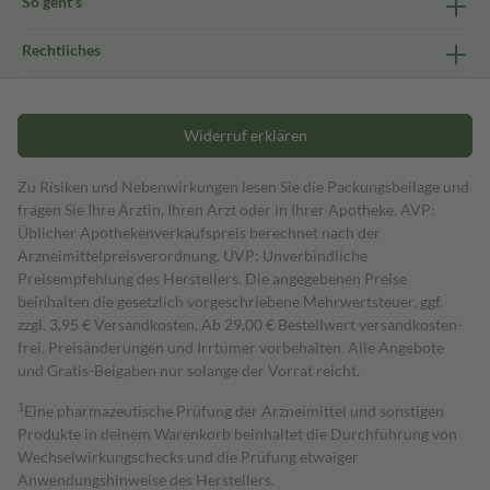
So geht's
Rechtliches
Widerruf erklären
Zu Risiken und Nebenwirkungen lesen Sie die Packungsbeilage und
fragen Sie Ihre Ärztin, Ihren Arzt oder in Ihrer Apotheke. AVP:
Üblicher Apothekenverkaufspreis berechnet nach der
Arzneimittelpreisverordnung. UVP: Unverbindliche
Preisempfehlung des Herstellers. Die angegebenen Preise
beinhalten die gesetzlich vorgeschriebene Mehrwertsteuer, ggf.
zzgl. 3,95 € Versandkosten. Ab 29,00 € Bestell­wert versand­kosten­
frei. Preisänderungen und Irrtümer vorbehalten. Alle Angebote
und Gratis-Beigaben nur solange der Vorrat reicht.
1
Eine pharmazeutische Prüfung der Arzneimittel und sonstigen
Produkte in deinem Warenkorb beinhaltet die Durchführung von
Wechselwirkungschecks und die Prüfung etwaiger
Anwendungshinweise des Herstellers.