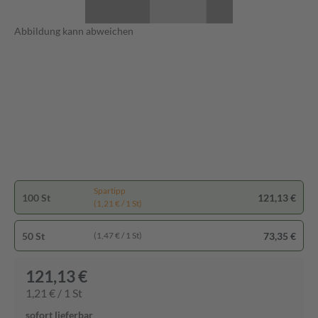
Abbildung kann abweichen
Spartipp
100 St
121,13 €
(1,21 € / 1 St)
50 St
73,35 €
(1,47 € / 1 St)
121,13 €
1,21 € / 1 St
sofort lieferbar