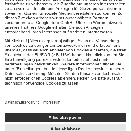
Diese Regeln gelten grundsätzlich auch für Online-Apotheken.
Bei Heilmitteln und häuslicher Krankenpflege beträgt die
Zuzahlung zehn Prozent der Kosten sowie zehn Euro je
Verordnung.
Um das Engagement der Versicherten für ihre eigene Gesundheit zu
stärken und die besondere Stellung der Familie zu unterstützen,
fallen
keine Zuzahlungen
an bei:
• Kindern und Jugendlichen bis zum vollendeten 18. Lebensjahr
mit Ausnahme der Fahrkosten
• Untersuchungen zur Vorsorge und Früherkennung, die von der
GKV getragen werden
• empfohlenen Schutzimpfungen
• Harn- und Blutteststreifen
Wir nutzen Trusted Shops als unabhängigen Dienstleister für die
Einholung von Bewertungen. Trusted Shops hat Maßnahmen
getroffen, um sicherzustellen, dass es sich um echte Bewertungen
handelt. Mehr Informationen findest du hier:
https://help.etrusted.com/hc/de/articles/4419944605341
Einige Bilder und Inhalte wurden unter Zuhilfenahme künstlicher
Intelligenz erstellt.