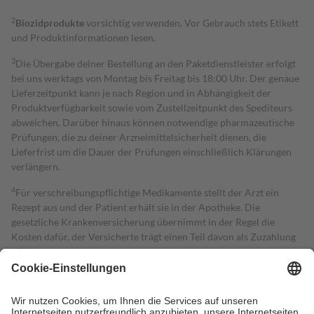
2
Biozidprodukte
vorsichtig verwenden. Vor Gebrauch stets Etikett
und Produktinformationen lesen.
3
Die Übergabe deiner Bestellung an den Paketdienstleister erfolgt
bei uns werktags von Montag bis Freitag bis 18:00 Uhr. Der genaue
Lieferzeitpunkt kann je nach Region und in Abhängigkeit der
Produktverfügbarkeit sowie vom Zustellzeitpunkt des Spediteurs
abweichen. Darüber hinaus können notwendige pharmazeutische
Prüfungen, die zu deiner Arzneimittelsicherheit dienen, die
Lieferfrist um die Dauer der Prüfungen einschließlich Klärungen
verlängern.
4
Für verschreibungspflichtige Medikamente stellt der Arzt ein
Rezept aus und der Patient erhält sie in der Apotheke. Die
gesetzliche Krankenversicherung übernimmt in der Regel die
Kosten dafür, der Versicherte trägt einen Teil davon als Zuzahlung
mit.
Grundsätzlich leisten Mitglieder Zuzahlungen in Höhe von zehn
Prozent des Abgabepreises,
mindestens
jedoch
fünf Euro
und
höchstens zehn Euro.
Es sind jedoch nie mehr als die tatsächlichen
Kosten der Leistung zu entrichten.