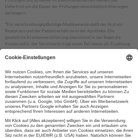
Lieferfrist um die Dauer der Prüfungen einschließlich Klärungen
verlängern.
4
Für verschreibungspflichtige Medikamente stellt der Arzt ein
Rezept aus und der Patient erhält sie in der Apotheke. Die
gesetzliche Krankenversicherung übernimmt in der Regel die
Kosten dafür, der Versicherte trägt einen Teil davon als Zuzahlung
mit.
Grundsätzlich leisten Mitglieder Zuzahlungen in Höhe von zehn
Prozent des Abgabepreises,
mindestens
jedoch
fünf Euro
und
höchstens zehn Euro.
Es sind jedoch nie mehr als die tatsächlichen
Kosten der Leistung zu entrichten.
Diese Regeln gelten grundsätzlich auch für Online-Apotheken.
Bei Heilmitteln und häuslicher Krankenpflege beträgt die
Zuzahlung zehn Prozent der Kosten sowie zehn Euro je
Verordnung.
Um das Engagement der Versicherten für ihre eigene Gesundheit zu
stärken und die besondere Stellung der Familie zu unterstützen,
fallen
keine Zuzahlungen
an bei:
• Kindern und Jugendlichen bis zum vollendeten 18. Lebensjahr
mit Ausnahme der Fahrkosten