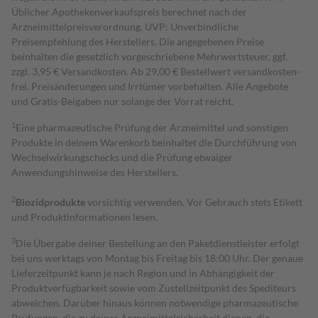
Üblicher Apothekenverkaufspreis berechnet nach der
Arzneimittelpreisverordnung. UVP: Unverbindliche
Preisempfehlung des Herstellers. Die angegebenen Preise
beinhalten die gesetzlich vorgeschriebene Mehrwertsteuer, ggf.
zzgl. 3,95 € Versandkosten. Ab 29,00 € Bestell­wert versand­kosten­
frei. Preisänderungen und Irrtümer vorbehalten. Alle Angebote
und Gratis-Beigaben nur solange der Vorrat reicht.
1
Eine pharmazeutische Prüfung der Arzneimittel und sonstigen
Produkte in deinem Warenkorb beinhaltet die Durchführung von
Wechselwirkungschecks und die Prüfung etwaiger
Anwendungshinweise des Herstellers.
2
Biozidprodukte
vorsichtig verwenden. Vor Gebrauch stets Etikett
und Produktinformationen lesen.
3
Die Übergabe deiner Bestellung an den Paketdienstleister erfolgt
bei uns werktags von Montag bis Freitag bis 18:00 Uhr. Der genaue
Lieferzeitpunkt kann je nach Region und in Abhängigkeit der
Produktverfügbarkeit sowie vom Zustellzeitpunkt des Spediteurs
abweichen. Darüber hinaus können notwendige pharmazeutische
Prüfungen, die zu deiner Arzneimittelsicherheit dienen, die