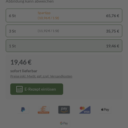
Abbildung kann abweichen
Spartipp
6 St
65,76 €
(10,96 € / 1 St)
3 St
35,75 €
(11,92 € / 1 St)
1 St
19,46 €
19,46 €
sofort lieferbar
Preise inkl. MwSt. ggf. zzgl. Versandkosten
E-Rezept einlösen