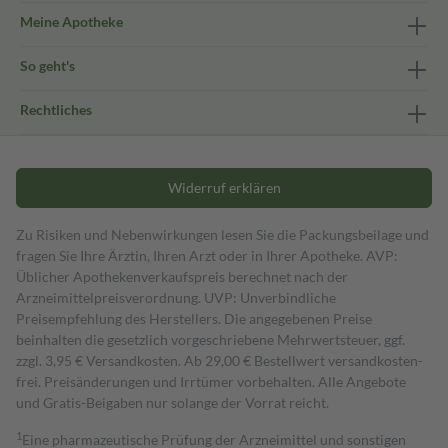
Meine Apotheke
So geht's
Rechtliches
Widerruf erklären
Zu Risiken und Nebenwirkungen lesen Sie die Packungsbeilage und
fragen Sie Ihre Ärztin, Ihren Arzt oder in Ihrer Apotheke. AVP:
Üblicher Apothekenverkaufspreis berechnet nach der
Arzneimittelpreisverordnung. UVP: Unverbindliche
Preisempfehlung des Herstellers. Die angegebenen Preise
beinhalten die gesetzlich vorgeschriebene Mehrwertsteuer, ggf.
zzgl. 3,95 € Versandkosten. Ab 29,00 € Bestell­wert versand­kosten­
frei. Preisänderungen und Irrtümer vorbehalten. Alle Angebote
und Gratis-Beigaben nur solange der Vorrat reicht.
1
Eine pharmazeutische Prüfung der Arzneimittel und sonstigen