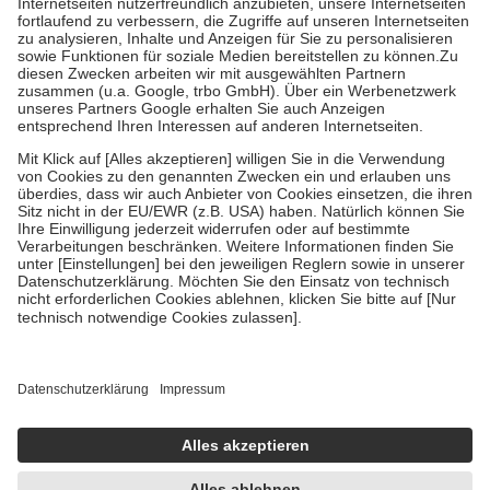
Prozent des Abgabepreises,
mindestens
jedoch
fünf Euro
und
höchstens zehn Euro.
Es sind jedoch nie mehr als die tatsächlichen
Kosten der Leistung zu entrichten.
Diese Regeln gelten grundsätzlich auch für Online-Apotheken.
Bei Heilmitteln und häuslicher Krankenpflege beträgt die
Zuzahlung zehn Prozent der Kosten sowie zehn Euro je
Verordnung.
Um das Engagement der Versicherten für ihre eigene Gesundheit zu
stärken und die besondere Stellung der Familie zu unterstützen,
fallen
keine Zuzahlungen
an bei:
• Kindern und Jugendlichen bis zum vollendeten 18. Lebensjahr
mit Ausnahme der Fahrkosten
• Untersuchungen zur Vorsorge und Früherkennung, die von der
GKV getragen werden
• empfohlenen Schutzimpfungen
• Harn- und Blutteststreifen
Wir nutzen Trusted Shops als unabhängigen Dienstleister für die
Einholung von Bewertungen. Trusted Shops hat Maßnahmen
getroffen, um sicherzustellen, dass es sich um echte Bewertungen
handelt. Mehr Informationen findest du hier: