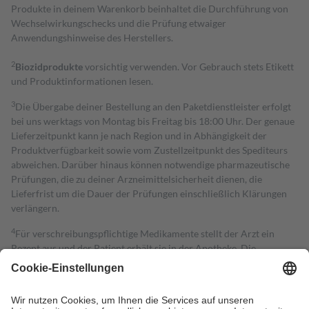
Produkte in deinem Warenkorb beinhaltet die Durchführung von
Wechselwirkungschecks und die Prüfung etwaiger
Anwendungshinweise des Herstellers.
2
Biozidprodukte
vorsichtig verwenden. Vor Gebrauch stets Etikett
und Produktinformationen lesen.
3
Die Übergabe deiner Bestellung an den Paketdienstleister erfolgt
bei uns werktags von Montag bis Freitag bis 18:00 Uhr. Der genaue
Lieferzeitpunkt kann je nach Region und in Abhängigkeit der
Produktverfügbarkeit sowie vom Zustellzeitpunkt des Spediteurs
abweichen. Darüber hinaus können notwendige pharmazeutische
Prüfungen, die zu deiner Arzneimittelsicherheit dienen, die
Lieferfrist um die Dauer der Prüfungen einschließlich Klärungen
verlängern.
4
Für verschreibungspflichtige Medikamente stellt der Arzt ein
Rezept aus und der Patient erhält sie in der Apotheke. Die
gesetzliche Krankenversicherung übernimmt in der Regel die
Kosten dafür, der Versicherte trägt einen Teil davon als Zuzahlung
mit.
Grundsätzlich leisten Mitglieder Zuzahlungen in Höhe von zehn