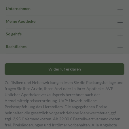
Unternehmen
Meine Apotheke
So geht's
Rechtliches
Widerruf erklären
Zu Risiken und Nebenwirkungen lesen Sie die Packungsbeilage und
fragen Sie Ihre Ärztin, Ihren Arzt oder in Ihrer Apotheke. AVP:
Üblicher Apothekenverkaufspreis berechnet nach der
Arzneimittelpreisverordnung. UVP: Unverbindliche
Preisempfehlung des Herstellers. Die angegebenen Preise
beinhalten die gesetzlich vorgeschriebene Mehrwertsteuer, ggf.
zzgl. 3,95 € Versandkosten. Ab 29,00 € Bestell­wert versand­kosten­
frei. Preisänderungen und Irrtümer vorbehalten. Alle Angebote