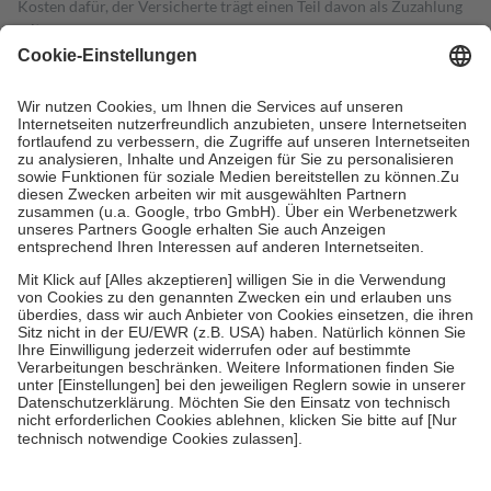
Kosten dafür, der Versicherte trägt einen Teil davon als Zuzahlung
mit.
Grundsätzlich leisten Mitglieder Zuzahlungen in Höhe von zehn
Prozent des Abgabepreises,
mindestens
jedoch
fünf Euro
und
höchstens zehn Euro.
Es sind jedoch nie mehr als die tatsächlichen
Kosten der Leistung zu entrichten.
Diese Regeln gelten grundsätzlich auch für Online-Apotheken.
Bei Heilmitteln und häuslicher Krankenpflege beträgt die
Zuzahlung zehn Prozent der Kosten sowie zehn Euro je
Verordnung.
Um das Engagement der Versicherten für ihre eigene Gesundheit zu
stärken und die besondere Stellung der Familie zu unterstützen,
fallen
keine Zuzahlungen
an bei:
• Kindern und Jugendlichen bis zum vollendeten 18. Lebensjahr
mit Ausnahme der Fahrkosten
• Untersuchungen zur Vorsorge und Früherkennung, die von der
GKV getragen werden
• empfohlenen Schutzimpfungen
• Harn- und Blutteststreifen
Wir nutzen Trusted Shops als unabhängigen Dienstleister für die
Einholung von Bewertungen. Trusted Shops hat Maßnahmen