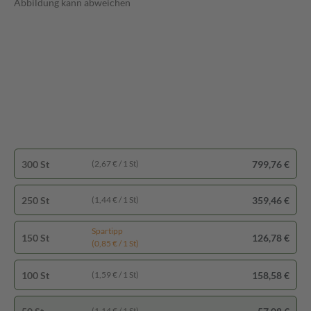
Abbildung kann abweichen
300 St
799,76 €
(2,67 € / 1 St)
250 St
359,46 €
(1,44 € / 1 St)
Spartipp
150 St
126,78 €
(0,85 € / 1 St)
100 St
158,58 €
(1,59 € / 1 St)
(1,14 € / 1 St)