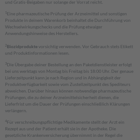
und Gratis-Beigaben nur solange der Vorrat reicht.
1
Eine pharmazeutische Prüfung der Arzneimittel und sonstigen
Produkte in deinem Warenkorb beinhaltet die Durchführung von
Wechselwirkungschecks und die Prüfung etwaiger
Anwendungshinweise des Herstellers.
2
Biozidprodukte
vorsichtig verwenden. Vor Gebrauch stets Etikett
und Produktinformationen lesen.
3
Die Übergabe deiner Bestellung an den Paketdienstleister erfolgt
bei uns werktags von Montag bis Freitag bis 18:00 Uhr. Der genaue
Lieferzeitpunkt kann je nach Region und in Abhängigkeit der
Produktverfügbarkeit sowie vom Zustellzeitpunkt des Spediteurs
abweichen. Darüber hinaus können notwendige pharmazeutische
Prüfungen, die zu deiner Arzneimittelsicherheit dienen, die
Lieferfrist um die Dauer der Prüfungen einschließlich Klärungen
verlängern.
4
Für verschreibungspflichtige Medikamente stellt der Arzt ein
Rezept aus und der Patient erhält sie in der Apotheke. Die
gesetzliche Krankenversicherung übernimmt in der Regel die