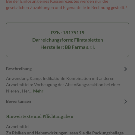
Bei der Einlösung eines Kassenrezeptes werden nur die
gesetzlichen Zuzahlungen und Eigenanteile in Rechnung gestellt.⁴
PZN: 18175119
Darreichungsform: Filmtabletten
Hersteller: BB Farma s.r.l.
Beschreibung
Anwendung &amp; IndikationIn Kombination mit anderen
Arzneimitteln: Vorbeugung der Abstoßungsreaktion bei einer
Nieren-, Her…
Mehr
Bewertungen
Hinweistexte und Pflichtangaben
Arzneimittel
Zu Risiken und Nebenwirkungen lesen Sie die Packungsbeilage