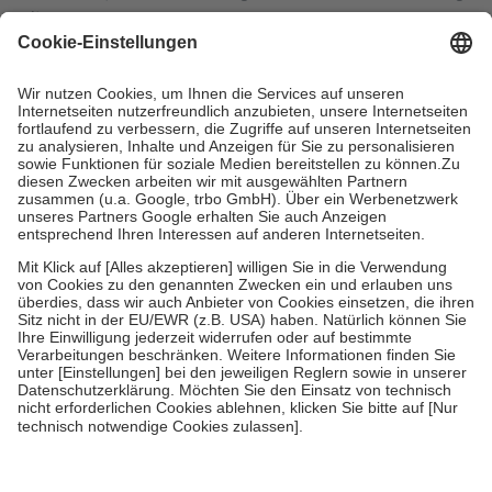
mit.
Grundsätzlich leisten Mitglieder Zuzahlungen in Höhe von zehn
Prozent des Abgabepreises,
mindestens
jedoch
fünf Euro
und
höchstens zehn Euro.
Es sind jedoch nie mehr als die tatsächlichen
Kosten der Leistung zu entrichten.
Diese Regeln gelten grundsätzlich auch für Online-Apotheken.
Bei Heilmitteln und häuslicher Krankenpflege beträgt die
Zuzahlung zehn Prozent der Kosten sowie zehn Euro je
Verordnung.
Um das Engagement der Versicherten für ihre eigene Gesundheit zu
stärken und die besondere Stellung der Familie zu unterstützen,
fallen
keine Zuzahlungen
an bei:
• Kindern und Jugendlichen bis zum vollendeten 18. Lebensjahr
mit Ausnahme der Fahrkosten
• Untersuchungen zur Vorsorge und Früherkennung, die von der
GKV getragen werden
• empfohlenen Schutzimpfungen
• Harn- und Blutteststreifen
Wir nutzen Trusted Shops als unabhängigen Dienstleister für die
Einholung von Bewertungen. Trusted Shops hat Maßnahmen