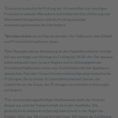
1
Eine pharmazeutische Prüfung der Arzneimittel und sonstigen
Produkte in deinem Warenkorb beinhaltet die Durchführung von
Wechselwirkungschecks und die Prüfung etwaiger
Anwendungshinweise des Herstellers.
2
Biozidprodukte
vorsichtig verwenden. Vor Gebrauch stets Etikett
und Produktinformationen lesen.
3
Die Übergabe deiner Bestellung an den Paketdienstleister erfolgt
bei uns werktags von Montag bis Freitag bis 18:00 Uhr. Der genaue
Lieferzeitpunkt kann je nach Region und in Abhängigkeit der
Produktverfügbarkeit sowie vom Zustellzeitpunkt des Spediteurs
abweichen. Darüber hinaus können notwendige pharmazeutische
Prüfungen, die zu deiner Arzneimittelsicherheit dienen, die
Lieferfrist um die Dauer der Prüfungen einschließlich Klärungen
verlängern.
4
Für verschreibungspflichtige Medikamente stellt der Arzt ein
Rezept aus und der Patient erhält sie in der Apotheke. Die
gesetzliche Krankenversicherung übernimmt in der Regel die
Kosten dafür, der Versicherte trägt einen Teil davon als Zuzahlung