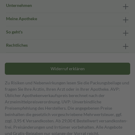
Unternehmen
Meine Apotheke
So geht's
Rechtliches
Widerruf erklären
Zu Risiken und Nebenwirkungen lesen Sie die Packungsbeilage und
fragen Sie Ihre Ärztin, Ihren Arzt oder in Ihrer Apotheke. AVP:
Üblicher Apothekenverkaufspreis berechnet nach der
Arzneimittelpreisverordnung. UVP: Unverbindliche
Preisempfehlung des Herstellers. Die angegebenen Preise
beinhalten die gesetzlich vorgeschriebene Mehrwertsteuer, ggf.
zzgl. 3,95 € Versandkosten. Ab 29,00 € Bestell­wert versand­kosten­
frei. Preisänderungen und Irrtümer vorbehalten. Alle Angebote
und Gratis-Beigaben nur solange der Vorrat reicht.