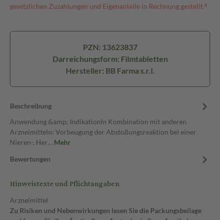
gesetzlichen Zuzahlungen und Eigenanteile in Rechnung gestellt.⁴
PZN: 13623837
Darreichungsform: Filmtabletten
Hersteller: BB Farma s.r.l.
Beschreibung
Anwendung &amp; IndikationIn Kombination mit anderen
Arzneimitteln: Vorbeugung der Abstoßungsreaktion bei einer
Nieren-, Her…
Mehr
Bewertungen
Hinweistexte und Pflichtangaben
Arzneimittel
Zu Risiken und Nebenwirkungen lesen Sie die Packungsbeilage