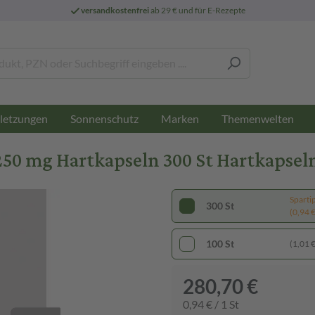
versandkostenfrei
ab 29 € und für E-Rezepte
letzungen
Sonnenschutz
Marken
Themenwelten
mg Hartkapseln 300 St Hartkapsel
Sparti
300 St
(0,94 € 
100 St
(1,01 € 
280,70 €
0,94 € / 1 St