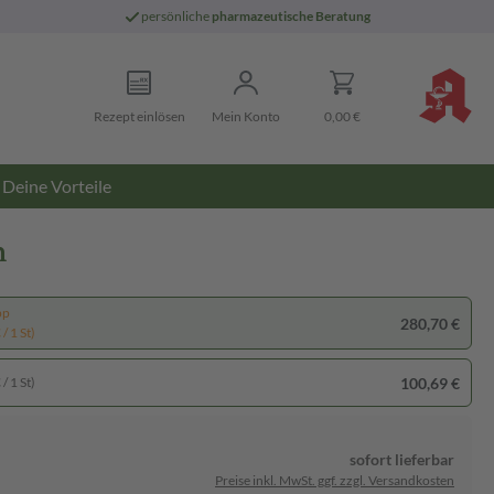
persönliche
pharmazeutische Beratung
Rezept einlösen
Mein Konto
0,00 €
Deine Vorteile
n
pp
280,70 €
/ 1 St)
100,69 €
/ 1 St)
sofort lieferbar
Preise inkl. MwSt. ggf. zzgl. Versandkosten