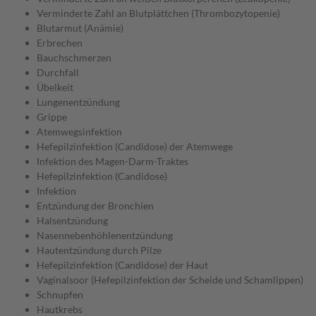
Verminderte Zahl an Blutplättchen (Thrombozytopenie)
Blutarmut (Anämie)
Erbrechen
Bauchschmerzen
Durchfall
Übelkeit
Lungenentzündung
Grippe
Atemwegsinfektion
Hefepilzinfektion (Candidose) der Atemwege
Infektion des Magen-Darm-Traktes
Hefepilzinfektion (Candidose)
Infektion
Entzündung der Bronchien
Halsentzündung
Nasennebenhöhlenentzündung
Hautentzündung durch Pilze
Hefepilzinfektion (Candidose) der Haut
Vaginalsoor (Hefepilzinfektion der Scheide und Schamlippen)
Schnupfen
Hautkrebs