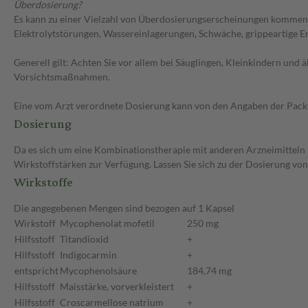
Überdosierung?
Es kann zu einer Vielzahl von Überdosierungserscheinungen kommen, 
Elektrolytstörungen, Wassereinlagerungen, Schwäche, grippeartige E
Generell gilt: Achten Sie vor allem bei Säuglingen, Kleinkindern un
Vorsichtsmaßnahmen.
Eine vom Arzt verordnete Dosierung kann von den Angaben der Packun
Dosierung
Da es sich um eine Kombinationstherapie mit anderen Arzneimitteln 
Wirkstoffstärken zur Verfügung. Lassen Sie sich zu der Dosierung vo
Wirkstoffe
Die angegebenen Mengen sind bezogen auf 1 Kapsel
Wirkstoff
Mycophenolat mofetil
250 mg
Hilfsstoff
Titandioxid
+
Hilfsstoff
Indigocarmin
+
entspricht
Mycophenolsäure
184,74 mg
Hilfsstoff
Maisstärke, vorverkleistert
+
Hilfsstoff
Croscarmellose natrium
+