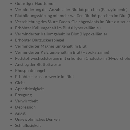
Gutartiger Hauttumor
Verminderung der Anzahl aller Blutkörperchen (Panzytopenie)
Blutbildungsstörung mit mehr weißen Blutkörperchen im Blut (
Verschiebung des Säure-Basen-Gleichgewichts im Blut zur sauer
Erhöhter Kaliumgehalt im Blut (Hyperkaliämie )
Verminderter Kaliumgehalt im Blut (Hypokaliämie)
Erhöhter Blutzuckerspiegel
Verminderter Magnesiumgehalt im Blut
Verminderter Kalziumgehalt im Blut (Hypokalzämie)
Fettstoffwechselstörung mit erhöhtem Cholesterin (Hyperchole
Anstieg der Blutfettwerte
Phosphatmangel
Erhöhte Harnsäurewerte im Blut
Gicht
Appetitlosigkeit
Erregung
Verwirrtheit
Depression
Angst
Ungewöhnliches Denken
Schlaflosigkeit