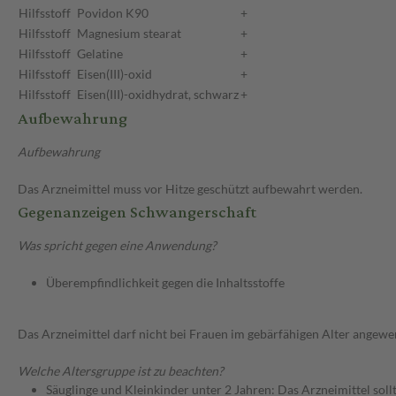
Hilfsstoff
Povidon K90
+
Hilfsstoff
Magnesium stearat
+
Hilfsstoff
Gelatine
+
Hilfsstoff
Eisen(III)-oxid
+
Hilfsstoff
Eisen(III)-oxidhydrat, schwarz
+
Aufbewahrung
Aufbewahrung
Das Arzneimittel muss vor Hitze geschützt aufbewahrt werden.
Gegenanzeigen Schwangerschaft
Was spricht gegen eine Anwendung?
Überempfindlichkeit gegen die Inhaltsstoffe
Das Arzneimittel darf nicht bei Frauen im gebärfähigen Alter angew
Welche Altersgruppe ist zu beachten?
Säuglinge und Kleinkinder unter 2 Jahren: Das Arzneimittel soll