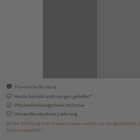
Abbildung kann abweichen
Persönliche Beratung
Heute bestellt und morgen geliefert³
Wechselwirkungscheck inklusive
Versandkostenfreie Lieferung
Bei der Einlösung eines Kassenrezeptes werden nur die gesetzlichen 
Rechnung gestellt.⁴