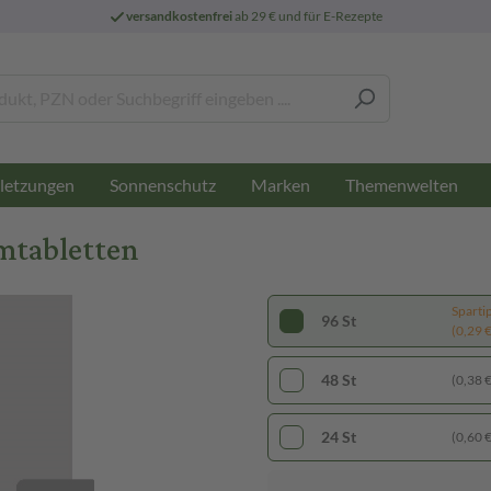
versandkostenfrei
ab 29 € und für E-Rezepte
letzungen
Sonnenschutz
Marken
Themenwelten
mtabletten
Sparti
96 St
(0,29 € 
48 St
(0,38 € 
24 St
(0,60 € 