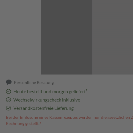
Abbildung kann abweichen
Persönliche Beratung
Heute bestellt und morgen geliefert³
Wechselwirkungscheck inklusive
Versandkostenfreie Lieferung
Bei der Einlösung eines Kassenrezeptes werden nur die gesetzlichen 
Rechnung gestellt.⁴