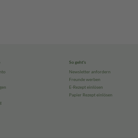
e
So geht's
nto
Newsletter anfordern
Freunde werben
gen
E-Rezept einlösen
Papier Rezept einlösen
g