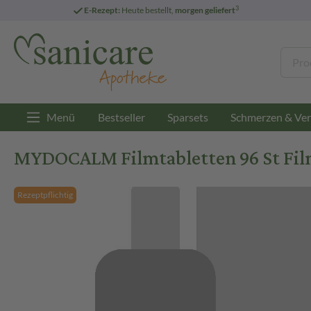
3
E-Rezept:
Heute bestellt,
morgen geliefert
Menü
Bestseller
Sparsets
Schmerzen & Ver
MYDOCALM Filmtabletten 96 St Fil
Rezeptpflichtig