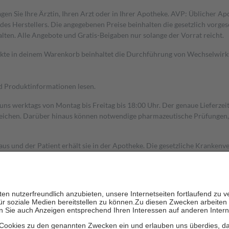
gen Sie Ihre Ärztin, Ihren Arzt oder in Ihrer Apotheke. AVP: Üblicher A
s Herstellers. Die angegebenen Preise beinhalten die gesetzlich vorgesc
alten. Alle Angebote und Gratis-Beigaben nur solange der Vorrat reicht.
dukte in deinem Warenkorb beinhaltet die Durchführung von Wechselwir
nd Produktinformationen lesen.
 uns werktags von Montag bis Freitag bis 18:00 Uhr. Der genaue Lieferze
ichen. Darüber hinaus können notwendige pharmazeutische Prüfungen, die
aus und der Patient erhält sie in der Apotheke. Die gesetzliche Krankenv
ent des Abgabepreises,
mindestens
jedoch
fünf Euro
und
höchstens zehn 
zehn Prozent der Kosten sowie zehn Euro je Verordnung.
rken und die besondere Stellung der Familie zu unterstützen, fallen
kein
 Ausnahme der Fahrkosten