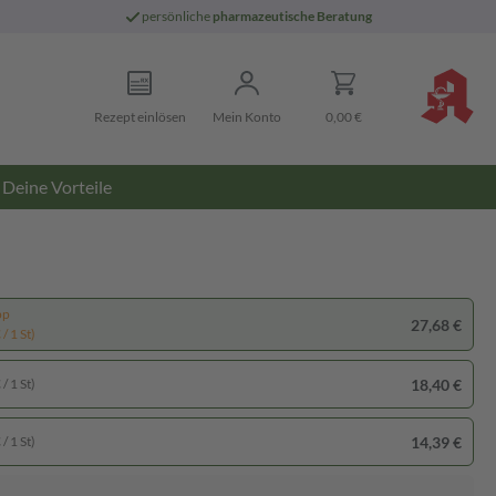
persönliche
pharmazeutische Beratung
Rezept einlösen
Mein Konto
0,00 €
Deine Vorteile
pp
27,68 €
/ 1 St)
18,40 €
/ 1 St)
14,39 €
/ 1 St)