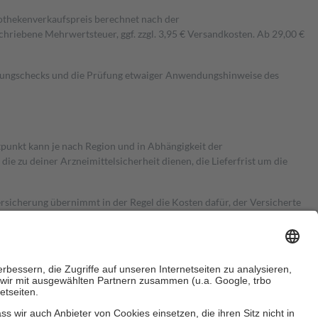
pothekenverkaufspreis berechnet nach der
hriebene Mehrwertsteuer, ggf. zzgl. 3,95 € Versandkosten. Ab 29,00 €
kungschecks und die Prüfung etwaiger Anwendungshinweise des
itpunkt kann je nach Region und in Abhängigkeit der
 zu deiner Arzneimittelsicherheit dienen, die Lieferfrist um die
ersicherung übernimmt in der Regel die Kosten dafür, der Versicherte
Euro.
Es sind jedoch nie mehr als die tatsächlichen Kosten der Leistung
e Zuzahlungen
an bei: