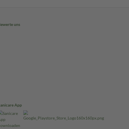
Bewerte uns
Sanicare App