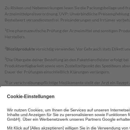
Zu Risiken und Nebenwirkungen lesen Sie die Packungsbeilage und fra
Arzneimittelpreisverordnung. UVP: Unverbindliche Preisempfehlung de
Bestell­wert versand­kosten­frei. Preisänderungen und Irrtümer vorbeh
1
Eine pharmazeutische Prüfung der Arzneimittel und sonstigen Pro
Herstellers.
2
Biozidprodukte
vorsichtig verwenden. Vor Gebrauch stets Etikett u
3
Die Übergabe deiner Bestellung an den Paketdienstleister erfolgt bei
Produktverfügbarkeit sowie vom Zustellzeitpunkt des Spediteurs abwe
Dauer der Prüfungen einschließlich Klärungen verlängern.
4
Für verschreibungspflichtige Medikamente stellt der Arzt ein Rezept 
trägt einen Teil davon als Zuzahlung mit.
Grundsätzlich leisten Mitglieder Zuzahlungen in Höhe von zehn Proz
zu entrichten.
Diese Regeln gelten grundsätzlich auch für Online-Apotheken.
Bei Heilmitteln und häuslicher Krankenpflege beträgt die Zuzahlung 
Um das Engagement der Versicherten für ihre eigene Gesundheit zu stä
• Kindern und Jugendlichen bis zum vollendeten 18. Lebensjahr mit