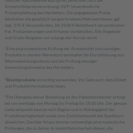
Üblicher Apothekenverkaufspreis berechnet nach der
Arzneimittelpreisverordnung. UVP: Unverbindliche
Preisempfehlung des Herstellers. Die angegebenen Preise
beinhalten die gesetzlich vorgeschriebene Mehrwertsteuer, ggf.
zzgl. 3,95 € Versandkosten. Ab 29,00 € Bestell­wert versand­kosten­
frei. Preisänderungen und Irrtümer vorbehalten. Alle Angebote
und Gratis-Beigaben nur solange der Vorrat reicht.
1
Eine pharmazeutische Prüfung der Arzneimittel und sonstigen
Produkte in deinem Warenkorb beinhaltet die Durchführung von
Wechselwirkungschecks und die Prüfung etwaiger
Anwendungshinweise des Herstellers.
2
Biozidprodukte
vorsichtig verwenden. Vor Gebrauch stets Etikett
und Produktinformationen lesen.
3
Die Übergabe deiner Bestellung an den Paketdienstleister erfolgt
bei uns werktags von Montag bis Freitag bis 18:00 Uhr. Der genaue
Lieferzeitpunkt kann je nach Region und in Abhängigkeit der
Produktverfügbarkeit sowie vom Zustellzeitpunkt des Spediteurs
abweichen. Darüber hinaus können notwendige pharmazeutische
Prüfungen, die zu deiner Arzneimittelsicherheit dienen, die