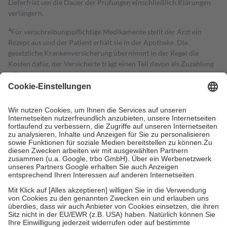
Lieferfrist um die Dauer der Prüfungen einschließlich Klärungen
verlängern.
4
Für verschreibungspflichtige Medikamente stellt der Arzt ein
Rezept aus und der Patient erhält sie in der Apotheke. Die
gesetzliche Krankenversicherung übernimmt in der Regel die
Kosten dafür, der Versicherte trägt einen Teil davon als Zuzahlung
mit.
Grundsätzlich leisten Mitglieder Zuzahlungen in Höhe von zehn
Prozent des Abgabepreises,
mindestens
jedoch
fünf Euro
und
höchstens zehn Euro.
Es sind jedoch nie mehr als die tatsächlichen
Kosten der Leistung zu entrichten.
Diese Regeln gelten grundsätzlich auch für Online-Apotheken.
Bei Heilmitteln und häuslicher Krankenpflege beträgt die
Zuzahlung zehn Prozent der Kosten sowie zehn Euro je
Verordnung.
Um das Engagement der Versicherten für ihre eigene Gesundheit zu
stärken und die besondere Stellung der Familie zu unterstützen,
fallen
keine Zuzahlungen
an bei:
• Kindern und Jugendlichen bis zum vollendeten 18. Lebensjahr
mit Ausnahme der Fahrkosten
• Untersuchungen zur Vorsorge und Früherkennung, die von der