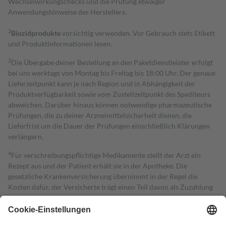
Wechselwirkungschecks und die Prüfung etwaiger
Anwendungshinweise des Herstellers.
2
Biozidprodukte
vorsichtig verwenden. Vor Gebrauch stets Etikett
und Produktinformationen lesen.
3
Die Übergabe deiner Bestellung an den Paketdienstleister erfolgt
bei uns werktags von Montag bis Freitag bis 18:00 Uhr. Der genaue
Lieferzeitpunkt kann je nach Region und in Abhängigkeit der
Produktverfügbarkeit sowie vom Zustellzeitpunkt des Spediteurs
abweichen. Darüber hinaus können notwendige pharmazeutische
Prüfungen, die zu deiner Arzneimittelsicherheit dienen, die
Lieferfrist um die Dauer der Prüfungen einschließlich Klärungen
verlängern.
4
Für verschreibungspflichtige Medikamente stellt der Arzt ein
Rezept aus und der Patient erhält sie in der Apotheke. Die
gesetzliche Krankenversicherung übernimmt in der Regel die
Kosten dafür, der Versicherte trägt einen Teil davon als Zuzahlung
mit.
Grundsätzlich leisten Mitglieder Zuzahlungen in Höhe von zehn
Prozent des Abgabepreises,
mindestens
jedoch
fünf Euro
und