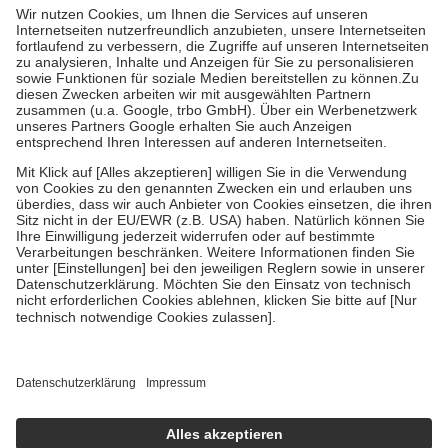
höchstens zehn Euro.
Es sind jedoch nie mehr als die tatsächlichen
Kosten der Leistung zu entrichten.
Diese Regeln gelten grundsätzlich auch für Online-Apotheken.
Bei Heilmitteln und häuslicher Krankenpflege beträgt die
Zuzahlung zehn Prozent der Kosten sowie zehn Euro je
Verordnung.
Um das Engagement der Versicherten für ihre eigene Gesundheit zu
stärken und die besondere Stellung der Familie zu unterstützen,
fallen
keine Zuzahlungen
an bei:
• Kindern und Jugendlichen bis zum vollendeten 18. Lebensjahr
mit Ausnahme der Fahrkosten
• Untersuchungen zur Vorsorge und Früherkennung, die von der
GKV getragen werden
• empfohlenen Schutzimpfungen
• Harn- und Blutteststreifen
Wir nutzen Trusted Shops als unabhängigen Dienstleister für die
Einholung von Bewertungen. Trusted Shops hat Maßnahmen
getroffen, um sicherzustellen, dass es sich um echte Bewertungen
handelt. Mehr Informationen findest du hier:
https://help.etrusted.com/hc/de/articles/4419944605341