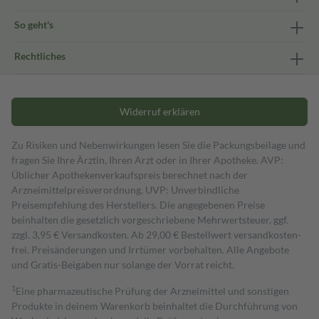
So geht's
Rechtliches
Widerruf erklären
Zu Risiken und Nebenwirkungen lesen Sie die Packungsbeilage und
fragen Sie Ihre Ärztin, Ihren Arzt oder in Ihrer Apotheke. AVP:
Üblicher Apothekenverkaufspreis berechnet nach der
Arzneimittelpreisverordnung. UVP: Unverbindliche
Preisempfehlung des Herstellers. Die angegebenen Preise
beinhalten die gesetzlich vorgeschriebene Mehrwertsteuer, ggf.
zzgl. 3,95 € Versandkosten. Ab 29,00 € Bestell­wert versand­kosten­
frei. Preisänderungen und Irrtümer vorbehalten. Alle Angebote
und Gratis-Beigaben nur solange der Vorrat reicht.
1
Eine pharmazeutische Prüfung der Arzneimittel und sonstigen
Produkte in deinem Warenkorb beinhaltet die Durchführung von