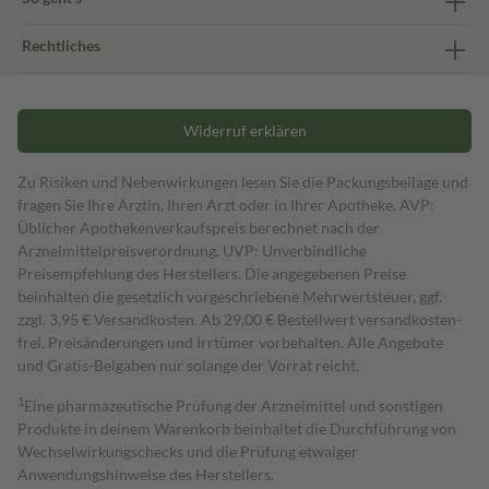
Rechtliches
Widerruf erklären
Zu Risiken und Nebenwirkungen lesen Sie die Packungsbeilage und
fragen Sie Ihre Ärztin, Ihren Arzt oder in Ihrer Apotheke. AVP:
Üblicher Apothekenverkaufspreis berechnet nach der
Arzneimittelpreisverordnung. UVP: Unverbindliche
Preisempfehlung des Herstellers. Die angegebenen Preise
beinhalten die gesetzlich vorgeschriebene Mehrwertsteuer, ggf.
zzgl. 3,95 € Versandkosten. Ab 29,00 € Bestell­wert versand­kosten­
frei. Preisänderungen und Irrtümer vorbehalten. Alle Angebote
und Gratis-Beigaben nur solange der Vorrat reicht.
1
Eine pharmazeutische Prüfung der Arzneimittel und sonstigen
Produkte in deinem Warenkorb beinhaltet die Durchführung von
Wechselwirkungschecks und die Prüfung etwaiger
Anwendungshinweise des Herstellers.