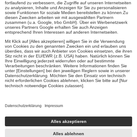
Diese Regeln gelten grundsätzlich auch für Online-Apotheken.
Bei Heilmitteln und häuslicher Krankenpflege beträgt die
Zuzahlung zehn Prozent der Kosten sowie zehn Euro je
Verordnung.
Um das Engagement der Versicherten für ihre eigene Gesundheit zu
stärken und die besondere Stellung der Familie zu unterstützen,
fallen
keine Zuzahlungen
an bei:
• Kindern und Jugendlichen bis zum vollendeten 18. Lebensjahr
mit Ausnahme der Fahrkosten
• Untersuchungen zur Vorsorge und Früherkennung, die von der
GKV getragen werden
• empfohlenen Schutzimpfungen
• Harn- und Blutteststreifen
Wir nutzen Trusted Shops als unabhängigen Dienstleister für die
Einholung von Bewertungen. Trusted Shops hat Maßnahmen
getroffen, um sicherzustellen, dass es sich um echte Bewertungen
handelt. Mehr Informationen findest du hier:
https://help.etrusted.com/hc/de/articles/4419944605341
Einige Bilder und Inhalte wurden unter Zuhilfenahme künstlicher
Intelligenz erstellt.