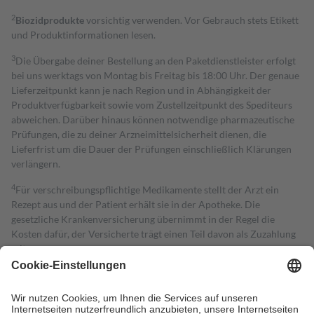
2
Biozidprodukte
vorsichtig verwenden. Vor Gebrauch stets Etikett
und Produktinformationen lesen.
3
Die Übergabe deiner Bestellung an den Paketdienstleister erfolgt
bei uns werktags von Montag bis Freitag bis 18:00 Uhr. Der genaue
Lieferzeitpunkt kann je nach Region und in Abhängigkeit der
Produktverfügbarkeit sowie vom Zustellzeitpunkt des Spediteurs
abweichen. Darüber hinaus können notwendige pharmazeutische
Prüfungen, die zu deiner Arzneimittelsicherheit dienen, die
Lieferfrist um die Dauer der Prüfungen einschließlich Klärungen
verlängern.
4
Für verschreibungspflichtige Medikamente stellt der Arzt ein
Rezept aus und der Patient erhält sie in der Apotheke. Die
gesetzliche Krankenversicherung übernimmt in der Regel die
Kosten dafür, der Versicherte trägt einen Teil davon als Zuzahlung
mit.
Grundsätzlich leisten Mitglieder Zuzahlungen in Höhe von zehn
Prozent des Abgabepreises,
mindestens
jedoch
fünf Euro
und
höchstens zehn Euro.
Es sind jedoch nie mehr als die tatsächlichen
Kosten der Leistung zu entrichten.