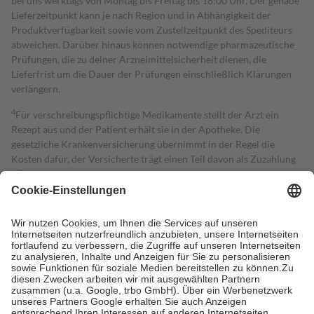
bei uns werktags von Montag bis Freitag bis 18:00 Uhr. Der genaue
Lieferzeitpunkt kann je nach Region und in Abhängigkeit der
Produktverfügbarkeit sowie vom Zustellzeitpunkt des Spediteurs
abweichen. Darüber hinaus können notwendige pharmazeutische
Prüfungen, die zu deiner Arzneimittelsicherheit dienen, die
Lieferfrist um die Dauer der Prüfungen einschließlich Klärungen
verlängern.
4
Für verschreibungspflichtige Medikamente stellt der Arzt ein
Rezept aus und der Patient erhält sie in der Apotheke. Die
gesetzliche Krankenversicherung übernimmt in der Regel die
Kosten dafür, der Versicherte trägt einen Teil davon als Zuzahlung
mit.
Grundsätzlich leisten Mitglieder Zuzahlungen in Höhe von zehn
Prozent des Abgabepreises,
mindestens
jedoch
fünf Euro
und
höchstens zehn Euro.
Es sind jedoch nie mehr als die tatsächlichen
Kosten der Leistung zu entrichten.
Diese Regeln gelten grundsätzlich auch für Online-Apotheken.
Bei Heilmitteln und häuslicher Krankenpflege beträgt die
Zuzahlung zehn Prozent der Kosten sowie zehn Euro je
Verordnung.
Um das Engagement der Versicherten für ihre eigene Gesundheit zu