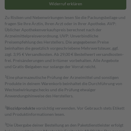
Widerruf erklären
Zu Risiken und Nebenwirkungen lesen Sie die Packungsbeilage und
fragen Sie Ihre Ärztin, Ihren Arzt oder in Ihrer Apotheke. AVP:
Üblicher Apothekenverkaufspreis berechnet nach der
Arzneimittelpreisverordnung. UVP: Unverbindliche
Preisempfehlung des Herstellers. Die angegebenen Preise
beinhalten die gesetzlich vorgeschriebene Mehrwertsteuer, ggf.
zzgl. 3,95 € Versandkosten. Ab 29,00 € Bestell­wert versand­kosten­
frei. Preisänderungen und Irrtümer vorbehalten. Alle Angebote
und Gratis-Beigaben nur solange der Vorrat reicht.
1
Eine pharmazeutische Prüfung der Arzneimittel und sonstigen
Produkte in deinem Warenkorb beinhaltet die Durchführung von
Wechselwirkungschecks und die Prüfung etwaiger
Anwendungshinweise des Herstellers.
2
Biozidprodukte
vorsichtig verwenden. Vor Gebrauch stets Etikett
und Produktinformationen lesen.
3
Die Übergabe deiner Bestellung an den Paketdienstleister erfolgt