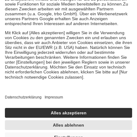
Bei Heilmitteln und häuslicher Krankenpflege beträgt die
Zuzahlung zehn Prozent der Kosten sowie zehn Euro je
Verordnung.
Um das Engagement der Versicherten für ihre eigene Gesundheit zu
stärken und die besondere Stellung der Familie zu unterstützen,
fallen
keine Zuzahlungen
an bei:
• Kindern und Jugendlichen bis zum vollendeten 18. Lebensjahr
mit Ausnahme der Fahrkosten
• Untersuchungen zur Vorsorge und Früherkennung, die von der
GKV getragen werden
• empfohlenen Schutzimpfungen
• Harn- und Blutteststreifen
Wir nutzen Trusted Shops als unabhängigen Dienstleister für die
Einholung von Bewertungen. Trusted Shops hat Maßnahmen
getroffen, um sicherzustellen, dass es sich um echte Bewertungen
handelt. Mehr Informationen findest du hier:
https://help.etrusted.com/hc/de/articles/4419944605341
Einige Bilder und Inhalte wurden unter Zuhilfenahme künstlicher
Intelligenz erstellt.