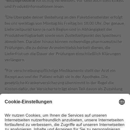
Biozidprodukte
vorsichtig verwenden. Vor Gebrauch stets Etikett
und Produktinformationen lesen.
3
Die Übergabe deiner Bestellung an den Paketdienstleister erfolgt
bei uns werktags von Montag bis Freitag bis 18:00 Uhr. Der genaue
Lieferzeitpunkt kann je nach Region und in Abhängigkeit der
Produktverfügbarkeit sowie vom Zustellzeitpunkt des Spediteurs
abweichen. Darüber hinaus können notwendige pharmazeutische
Prüfungen, die zu deiner Arzneimittelsicherheit dienen, die
Lieferfrist um die Dauer der Prüfungen einschließlich Klärungen
verlängern.
4
Für verschreibungspflichtige Medikamente stellt der Arzt ein
Rezept aus und der Patient erhält sie in der Apotheke. Die
gesetzliche Krankenversicherung übernimmt in der Regel die
Kosten dafür, der Versicherte trägt einen Teil davon als Zuzahlung
mit.
Grundsätzlich leisten Mitglieder Zuzahlungen in Höhe von zehn
Prozent des Abgabepreises,
mindestens
jedoch
fünf Euro
und
höchstens zehn Euro.
Es sind jedoch nie mehr als die tatsächlichen
Kosten der Leistung zu entrichten.
Diese Regeln gelten grundsätzlich auch für Online-Apotheken.