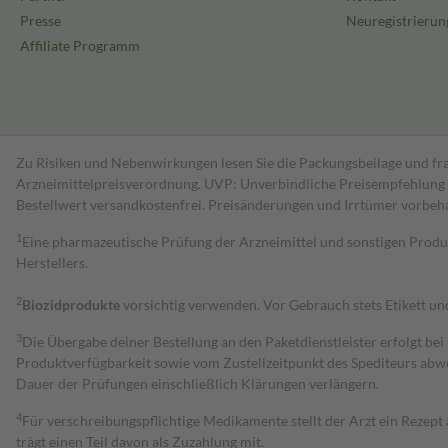
Presse
Neuregistrierun
Affiliate Programm
Zu Risiken und Nebenwirkungen lesen Sie die Packungsbeilage und fra
Arzneimittelpreisverordnung. UVP: Unverbindliche Preisempfehlung de
Bestell­wert versand­kosten­frei. Preisänderungen und Irrtümer vorbeh
1
Eine pharmazeutische Prüfung der Arzneimittel und sonstigen Pro
Herstellers.
2
Biozidprodukte
vorsichtig verwenden. Vor Gebrauch stets Etikett u
3
Die Übergabe deiner Bestellung an den Paketdienstleister erfolgt bei
Produktverfügbarkeit sowie vom Zustellzeitpunkt des Spediteurs abwe
Dauer der Prüfungen einschließlich Klärungen verlängern.
4
Für verschreibungspflichtige Medikamente stellt der Arzt ein Rezept 
trägt einen Teil davon als Zuzahlung mit.