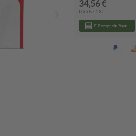
34,56 €
0,35 € / 1 St
E-Rezept einlösen