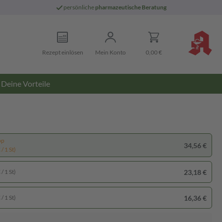
persönliche
pharmazeutische Beratung
Rezept einlösen
Mein Konto
0,00 €
Deine Vorteile
pp
34,56 €
/ 1 St)
23,18 €
/ 1 St)
16,36 €
/ 1 St)