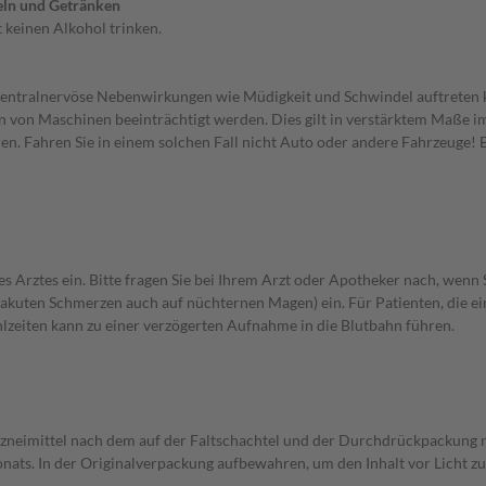
ln und Getränken
keinen Alkohol trinken.
tralnervöse Nebenwirkungen wie Müdigkeit und Schwindel auftreten kö
n von Maschinen beeinträchtigt werden. Dies gilt in verstärktem Maße 
eren. Fahren Sie in einem solchen Fall nicht Auto oder andere Fahrzeuge
ztes ein. Bitte fragen Sie bei Ihrem Arzt oder Apotheker nach, wenn 
bei akuten Schmerzen auch auf nüchternen Magen) ein. Für Patienten, di
eiten kann zu einer verzögerten Aufnahme in die Blutbahn führen.
Arzneimittel nach dem auf der Faltschachtel und der Durchdrückpackung
nats. In der Originalverpackung aufbewahren, um den Inhalt vor Licht zu