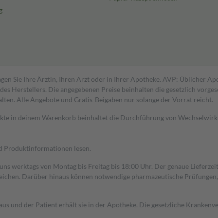
g
gen Sie Ihre Ärztin, Ihren Arzt oder in Ihrer Apotheke. AVP: Üblicher A
s Herstellers. Die angegebenen Preise beinhalten die gesetzlich vorgesc
alten. Alle Angebote und Gratis-Beigaben nur solange der Vorrat reicht.
dukte in deinem Warenkorb beinhaltet die Durchführung von Wechselwir
nd Produktinformationen lesen.
 uns werktags von Montag bis Freitag bis 18:00 Uhr. Der genaue Lieferze
ichen. Darüber hinaus können notwendige pharmazeutische Prüfungen, die
aus und der Patient erhält sie in der Apotheke. Die gesetzliche Krankenv