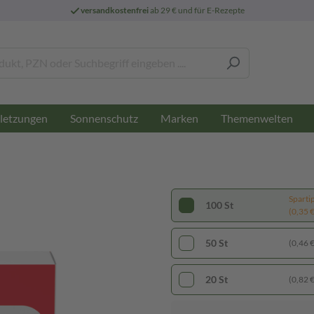
versandkostenfrei
ab 29 € und für E-Rezepte
letzungen
Sonnenschutz
Marken
Themenwelten
Sparti
100 St
(0,35 € 
50 St
(0,46 € 
20 St
(0,82 € 