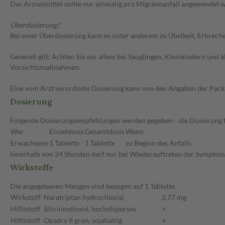
Das Arzneimittel sollte nur einmalig pro Migräneanfall angewendet 
Überdosierung?
Bei einer Überdosierung kann es unter anderem zu Übelkeit, Erbrech
Generell gilt: Achten Sie vor allem bei Säuglingen, Kleinkindern un
Vorsichtsmaßnahmen.
Eine vom Arzt verordnete Dosierung kann von den Angaben der Packun
Dosierung
Folgende Dosierungsempfehlungen werden gegeben - die Dosierung fü
Wer
Einzeldosis
Gesamtdosis
Wann
Erwachsene
1 Tablette
1 Tablette
zu Beginn des Anfalls
Innerhalb von 24 Stunden darf nur bei Wiederauftreten der Symptome 
Wirkstoffe
Die angegebenen Mengen sind bezogen auf 1 Tablette
Wirkstoff
Naratriptan hydrochlorid
2,77 mg
Hilfsstoff
Siliciumdioxid, hochdisperses
+
Hilfsstoff
Opadry II grün, sojahaltig
+