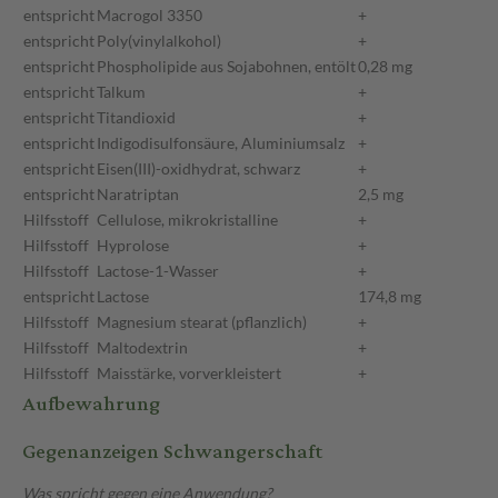
entspricht
Macrogol 3350
+
entspricht
Poly(vinylalkohol)
+
entspricht
Phospholipide aus Sojabohnen, entölt
0,28 mg
entspricht
Talkum
+
entspricht
Titandioxid
+
entspricht
Indigodisulfonsäure, Aluminiumsalz
+
entspricht
Eisen(III)-oxidhydrat, schwarz
+
entspricht
Naratriptan
2,5 mg
Hilfsstoff
Cellulose, mikrokristalline
+
Hilfsstoff
Hyprolose
+
Hilfsstoff
Lactose-1-Wasser
+
entspricht
Lactose
174,8 mg
Hilfsstoff
Magnesium stearat (pflanzlich)
+
Hilfsstoff
Maltodextrin
+
Hilfsstoff
Maisstärke, vorverkleistert
+
Aufbewahrung
Gegenanzeigen Schwangerschaft
Was spricht gegen eine Anwendung?