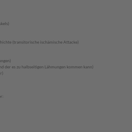
kels)
ichte (transitorische ischämische Attacke)
ungen)
nd der es zu halbseitigen Lähmungen kommen kann)
r)
r: