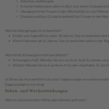
Nikotinersatztherapie
Erhöhte Fettkonzentration im Blut (vor allem Cholesterin
Übergewicht bei Frauen in den Wechseljahren und Männer
Diabetes mellitus (Zuckerkrankheit) bei Frauen in den We
Welche Altersgruppe ist zu beachten?
Kinder und Jugendliche unter 18 Jahren: Das Arzneimittel darf
Ältere Patienten ab 65 Jahren: Das Arzneimittel sollte in der R
Was ist mit Schwangerschaft und Stillzeit?
Schwangerschaft: Wenden Sie sich an Ihren Arzt. Es spielen ve
Stillzeit: Wenden Sie sich an Ihren Arzt oder Apotheker. Er wi
Ist Ihnen das Arzneimittel trotz einer Gegenanzeige verordnet worden
Gegenanzeige in sich birgt.
Neben- und Wechselwirkungen
Welche unerwünschten Wirkungen können auftreten?