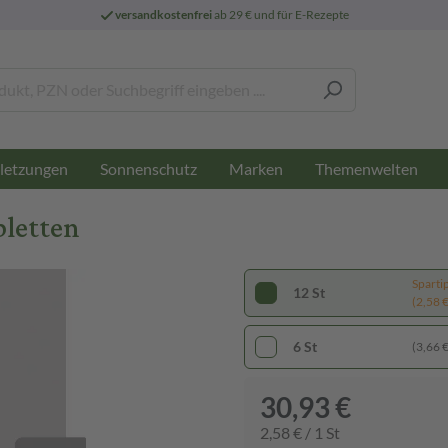
versandkostenfrei
ab 29 € und für E-Rezepte
letzungen
Sonnenschutz
Marken
Themenwelten
bletten
Sparti
12 St
(2,58 € 
6 St
(3,66 € 
30,93 €
2,58 € / 1 St