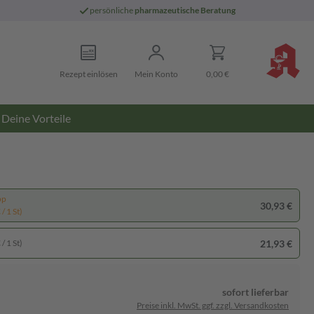
persönliche
pharmazeutische Beratung
Rezept einlösen
Mein Konto
0,00 €
Deine Vorteile
pp
30,93 €
/ 1 St)
21,93 €
/ 1 St)
sofort lieferbar
Preise inkl. MwSt. ggf. zzgl. Versandkosten