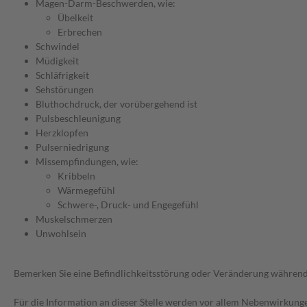
Magen-Darm-Beschwerden, wie:
Übelkeit
Erbrechen
Schwindel
Müdigkeit
Schläfrigkeit
Sehstörungen
Bluthochdruck, der vorübergehend ist
Pulsbeschleunigung
Herzklopfen
Pulserniedrigung
Missempfindungen, wie:
Kribbeln
Wärmegefühl
Schwere-, Druck- und Engegefühl
Muskelschmerzen
Unwohlsein
Bemerken Sie eine Befindlichkeitsstörung oder Veränderung während 
Für die Information an dieser Stelle werden vor allem Nebenwirkunge