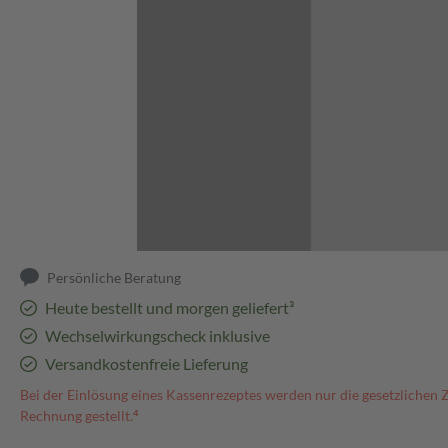
Abbildung kann abweichen
Persönliche Beratung
Heute bestellt und morgen geliefert³
Wechselwirkungscheck inklusive
Versandkostenfreie Lieferung
Bei der Einlösung eines Kassenrezeptes werden nur die gesetzlichen 
Rechnung gestellt.⁴