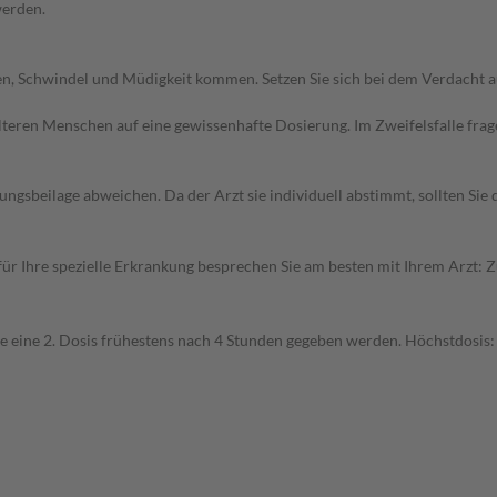
werden.
en, Schwindel und Müdigkeit kommen. Setzen Sie sich bei dem Verdacht 
d älteren Menschen auf eine gewissenhafte Dosierung. Im Zweifelsfalle f
gsbeilage abweichen. Da der Arzt sie individuell abstimmt, sollten Si
r Ihre spezielle Erkrankung besprechen Sie am besten mit Ihrem Arzt: 
eine 2. Dosis frühestens nach 4 Stunden gegeben werden. Höchstdosis: Ei