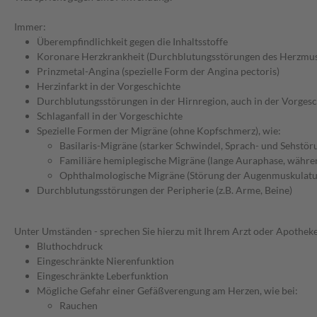
Immer:
Überempfindlichkeit gegen die Inhaltsstoffe
Koronare Herzkrankheit (Durchblutungsstörungen des Herzmus
Prinzmetal-Angina (spezielle Form der Angina pectoris)
Herzinfarkt in der Vorgeschichte
Durchblutungsstörungen in der Hirnregion, auch in der Vorgesch
Schlaganfall in der Vorgeschichte
Spezielle Formen der Migräne (ohne Kopfschmerz), wie:
Basilaris-Migräne (starker Schwindel, Sprach- und Sehstör
Familiäre hemiplegische Migräne (lange Auraphase, währe
Ophthalmologische Migräne (Störung der Augenmuskulatu
Durchblutungsstörungen der Peripherie (z.B. Arme, Beine)
Unter Umständen - sprechen Sie hierzu mit Ihrem Arzt oder Apotheke
Bluthochdruck
Eingeschränkte Nierenfunktion
Eingeschränkte Leberfunktion
Mögliche Gefahr einer Gefäßverengung am Herzen, wie bei:
Rauchen