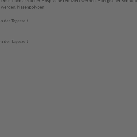
 Dosis nach ärztlicher Absprache reduziert werden. Allergischer Schnup
en werden. Nasenpolypen:
n der Tageszeit
n der Tageszeit