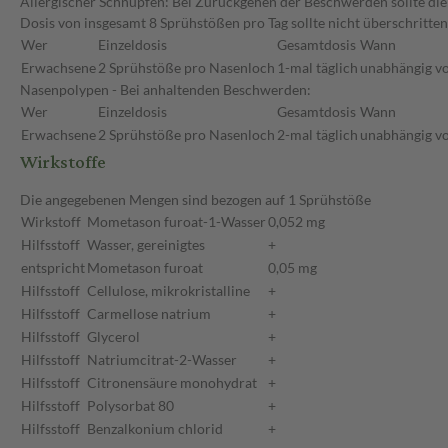
Allergischer Schnupfen: Bei Zurückgehen der Beschwerden sollte die
Dosis von insgesamt 8 Sprühstößen pro Tag sollte nicht überschritt
Wer
Einzeldosis
Gesamtdosis
Wann
Erwachsene
2 Sprühstöße pro Nasenloch
1-mal täglich
unabhängig vo
Nasenpolypen - Bei anhaltenden Beschwerden:
Wer
Einzeldosis
Gesamtdosis
Wann
Erwachsene
2 Sprühstöße pro Nasenloch
2-mal täglich
unabhängig vo
Wirkstoffe
Die angegebenen Mengen sind bezogen auf 1 Sprühstöße
Wirkstoff
Mometason furoat-1-Wasser
0,052 mg
Hilfsstoff
Wasser, gereinigtes
+
entspricht
Mometason furoat
0,05 mg
Hilfsstoff
Cellulose, mikrokristalline
+
Hilfsstoff
Carmellose natrium
+
Hilfsstoff
Glycerol
+
Hilfsstoff
Natriumcitrat-2-Wasser
+
Hilfsstoff
Citronensäure monohydrat
+
Hilfsstoff
Polysorbat 80
+
Hilfsstoff
Benzalkonium chlorid
+