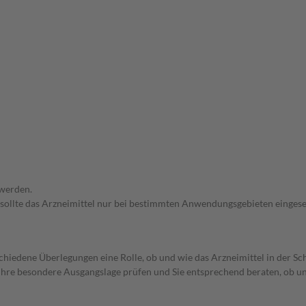
 werden.
 sollte das Arzneimittel nur bei bestimmten Anwendungsgebieten eingeset
rschiedene Überlegungen eine Rolle, ob und wie das Arzneimittel in der
rd Ihre besondere Ausgangslage prüfen und Sie entsprechend beraten, ob u