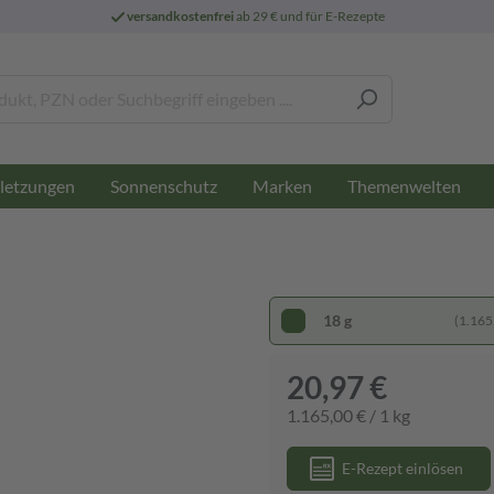
versandkostenfrei
ab 29 € und für E-Rezepte
letzungen
Sonnenschutz
Marken
Themenwelten
18 g
(1.165,
20,97 €
1.165,00 € / 1 kg
E-Rezept einlösen