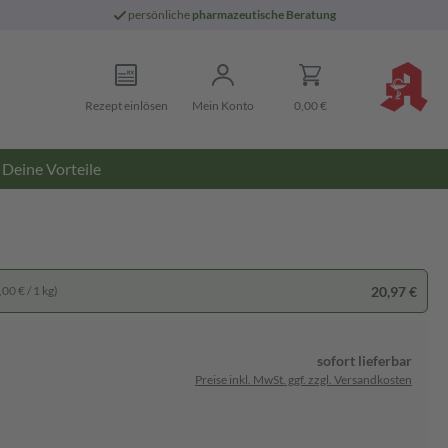
persönliche
pharmazeutische Beratung
Rezept einlösen
Mein Konto
0,00 €
Deine Vorteile
20,97 €
00 € / 1 kg)
sofort lieferbar
Preise inkl. MwSt. ggf. zzgl. Versandkosten