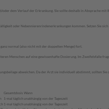
oder dem Verlauf der Erkrankung. Sie sollte deshalb in Absprache mit I
nfälligkeit oder Nebennierenrindenerkrankungen kommen. Setzen Sie sic
anz normal (also nicht mit der doppelten Menge) fort.
d älteren Menschen auf eine gewissenhafte Dosierung. Im Zweifelsfalle f
gsbeilage abweichen. Da der Arzt sie individuell abstimmt, sollten Si
Gesamtdosis
Wann
h
1-mal täglich
unabhängig von der Tageszeit
ch
1-mal täglich
unabhängig von der Tageszeit