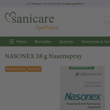
3
E-Rezept:
Heute bestellt,
morgen geliefert
Menü
Bestseller
Sparsets
Schmerzen & Ver
NASONEX 18 g Nasenspray
Rezeptpflichtig
Reimport