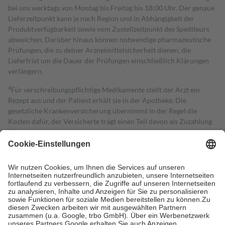
bei uns werktags von Montag bis Freitag bis 18:00 Uhr. Der genaue
Lieferzeitpunkt kann je nach Region und in Abhängigkeit der
Produktverfügbarkeit sowie vom Zustellzeitpunkt des Spediteurs
abweichen. Darüber hinaus können notwendige pharmazeutische
Prüfungen, die zu deiner Arzneimittelsicherheit dienen, die
Lieferfrist um die Dauer der Prüfungen einschließlich Klärungen
verlängern.
4
Für verschreibungspflichtige Medikamente stellt der Arzt ein
Rezept aus und der Patient erhält sie in der Apotheke. Die
gesetzliche Krankenversicherung übernimmt in der Regel die
Kosten dafür, der Versicherte trägt einen Teil davon als Zuzahlung
mit.
Grundsätzlich leisten Mitglieder Zuzahlungen in Höhe von zehn
Prozent des Abgabepreises,
mindestens
jedoch
fünf Euro
und
höchstens zehn Euro.
Es sind jedoch nie mehr als die tatsächlichen
Kosten der Leistung zu entrichten.
Diese Regeln gelten grundsätzlich auch für Online-Apotheken.
Bei Heilmitteln und häuslicher Krankenpflege beträgt die
Zuzahlung zehn Prozent der Kosten sowie zehn Euro je
Verordnung.