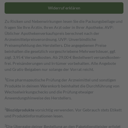
Widerruf erklären
Zu Risiken und Nebenwirkungen lesen Sie die Packungsbeilage und
fragen Sie Ihre Ärztin, Ihren Arzt oder in Ihrer Apotheke. AVP:
Üblicher Apothekenverkaufspreis berechnet nach der
Arzneimittelpreisverordnung. UVP: Unverbindliche
Preisempfehlung des Herstellers. Die angegebenen Preise
beinhalten die gesetzlich vorgeschriebene Mehrwertsteuer, ggf.
zzgl. 3,95 € Versandkosten. Ab 29,00 € Bestell­wert versand­kosten­
frei. Preisänderungen und Irrtümer vorbehalten. Alle Angebote
und Gratis-Beigaben nur solange der Vorrat reicht.
1
Eine pharmazeutische Prüfung der Arzneimittel und sonstigen
Produkte in deinem Warenkorb beinhaltet die Durchführung von
Wechselwirkungschecks und die Prüfung etwaiger
Anwendungshinweise des Herstellers.
2
Biozidprodukte
vorsichtig verwenden. Vor Gebrauch stets Etikett
und Produktinformationen lesen.
3
Die Übergabe deiner Bestellung an den Paketdienstleister erfolgt