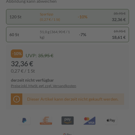
Abbildung kann abweichen
35,95 €
Spartipp
120 St
-10%
32,36 €
(0,27 € / 1 St)
19,95 €
51,0 g (364,90 € / 1
60 St
-7%
18,61 €
kg)
-10%
UVP:
35,95 €
32,36 €
0,27 € / 1 St
derzeit nicht verfügbar
Preise inkl. MwSt. ggf. zzgl. Versandkosten
Dieser Artikel kann derzeit nicht gekauft werden.