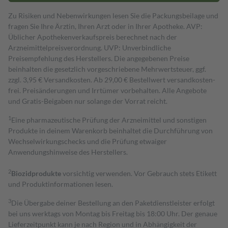
Zu Risiken und Nebenwirkungen lesen Sie die Packungsbeilage und
fragen Sie Ihre Ärztin, Ihren Arzt oder in Ihrer Apotheke. AVP:
Üblicher Apothekenverkaufspreis berechnet nach der
Arzneimittelpreisverordnung. UVP: Unverbindliche
Preisempfehlung des Herstellers. Die angegebenen Preise
beinhalten die gesetzlich vorgeschriebene Mehrwertsteuer, ggf.
zzgl. 3,95 € Versandkosten. Ab 29,00 € Bestell­wert versand­kosten­
frei. Preisänderungen und Irrtümer vorbehalten. Alle Angebote
und Gratis-Beigaben nur solange der Vorrat reicht.
1
Eine pharmazeutische Prüfung der Arzneimittel und sonstigen
Produkte in deinem Warenkorb beinhaltet die Durchführung von
Wechselwirkungschecks und die Prüfung etwaiger
Anwendungshinweise des Herstellers.
2
Biozidprodukte
vorsichtig verwenden. Vor Gebrauch stets Etikett
und Produktinformationen lesen.
3
Die Übergabe deiner Bestellung an den Paketdienstleister erfolgt
bei uns werktags von Montag bis Freitag bis 18:00 Uhr. Der genaue
Lieferzeitpunkt kann je nach Region und in Abhängigkeit der