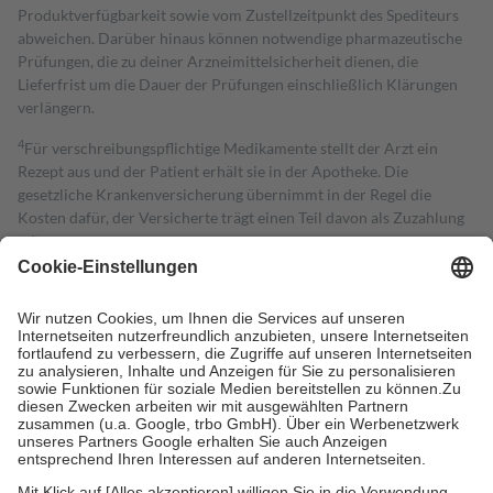
Produktverfügbarkeit sowie vom Zustellzeitpunkt des Spediteurs
abweichen. Darüber hinaus können notwendige pharmazeutische
Prüfungen, die zu deiner Arzneimittelsicherheit dienen, die
Lieferfrist um die Dauer der Prüfungen einschließlich Klärungen
verlängern.
4
Für verschreibungspflichtige Medikamente stellt der Arzt ein
Rezept aus und der Patient erhält sie in der Apotheke. Die
gesetzliche Krankenversicherung übernimmt in der Regel die
Kosten dafür, der Versicherte trägt einen Teil davon als Zuzahlung
mit.
Grundsätzlich leisten Mitglieder Zuzahlungen in Höhe von zehn
Prozent des Abgabepreises,
mindestens
jedoch
fünf Euro
und
höchstens zehn Euro.
Es sind jedoch nie mehr als die tatsächlichen
Kosten der Leistung zu entrichten.
Diese Regeln gelten grundsätzlich auch für Online-Apotheken.
Bei Heilmitteln und häuslicher Krankenpflege beträgt die
Zuzahlung zehn Prozent der Kosten sowie zehn Euro je
Verordnung.
Um das Engagement der Versicherten für ihre eigene Gesundheit zu
stärken und die besondere Stellung der Familie zu unterstützen,