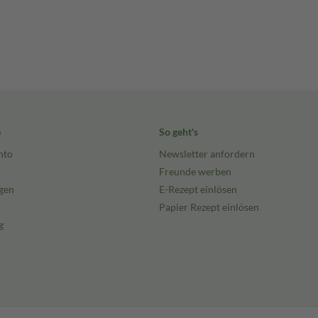
e
So geht's
nto
Newsletter anfordern
Freunde werben
gen
E-Rezept einlösen
Papier Rezept einlösen
g