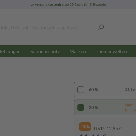
versandkostenfrei
ab 29 € und für E-Rezepte
letzungen
Sonnenschutz
Marken
Themenwelten
60 St
53,1 g 
Sparti
20 St
(0,58 € 
-10%
UVP:
12,95 €