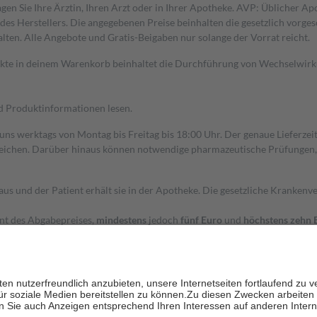
gen Sie Ihre Ärztin, Ihren Arzt oder in Ihrer Apotheke. AVP: Üblicher A
s Herstellers. Die angegebenen Preise beinhalten die gesetzlich vorgesc
alten. Alle Angebote und Gratis-Beigaben nur solange der Vorrat reicht.
dukte in deinem Warenkorb beinhaltet die Durchführung von Wechselwir
nd Produktinformationen lesen.
 uns werktags von Montag bis Freitag bis 18:00 Uhr. Der genaue Lieferze
ichen. Darüber hinaus können notwendige pharmazeutische Prüfungen, die
aus und der Patient erhält sie in der Apotheke. Die gesetzliche Krankenv
ent des Abgabepreises,
mindestens
jedoch
fünf Euro
und
höchstens zehn 
zehn Prozent der Kosten sowie zehn Euro je Verordnung.
rken und die besondere Stellung der Familie zu unterstützen, fallen
kein
 Ausnahme der Fahrkosten
 getragen werden