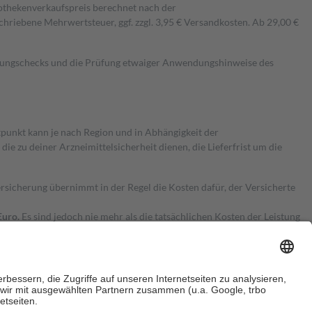
pothekenverkaufspreis berechnet nach der
hriebene Mehrwertsteuer, ggf. zzgl. 3,95 € Versandkosten. Ab 29,00 €
kungschecks und die Prüfung etwaiger Anwendungshinweise des
itpunkt kann je nach Region und in Abhängigkeit der
 zu deiner Arzneimittelsicherheit dienen, die Lieferfrist um die
ersicherung übernimmt in der Regel die Kosten dafür, der Versicherte
Euro.
Es sind jedoch nie mehr als die tatsächlichen Kosten der Leistung
e Zuzahlungen
an bei: