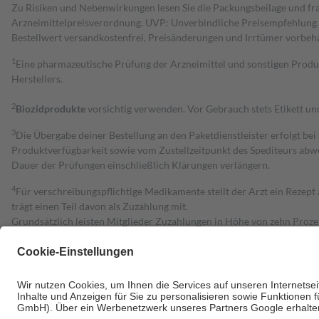
Zu Risiken und Nebenwirkungen lesen Sie die Packungsbeilage und fra
Arzneimittelpreisverordnung. UVP: Unverbindliche Preisempfehlung de
Bestell­wert versand­kosten­frei. Preisänderungen und Irrtümer vorbeh
1
Eine pharmazeutische Prüfung der Arzneimittel und sonstigen Pro
Herstellers.
2
Biozidprodukte
vorsichtig verwenden. Vor Gebrauch stets Etikett u
3
Die Übergabe deiner Bestellung an den Paketdienstleister erfolgt bei
Produktverfügbarkeit sowie vom Zustellzeitpunkt des Spediteurs abwe
Dauer der Prüfungen einschließlich Klärungen verlängern.
4
Für verschreibungspflichtige Medikamente stellt der Arzt ein Rezept 
trägt einen Teil davon als Zuzahlung mit.
Grundsätzlich leisten Mitglieder Zuzahlungen in Höhe von zehn Proz
zu entrichten.
Diese Regeln gelten grundsätzlich auch für Online-Apotheken.
Bei Heilmitteln und häuslicher Krankenpflege beträgt die Zuzahlung 
Um das Engagement der Versicherten für ihre eigene Gesundheit zu stä
• Kindern und Jugendlichen bis zum vollendeten 18. Lebensjahr mit
• Untersuchungen zur Vorsorge und Früherkennung, die von der GKV