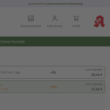
persönliche
pharmazeutische Beratung
Rezept einlösen
Mein Konto
0,00 €
Deine Vorteile
UVP:
29,95 €
-4%
(539,74 € / 1 kg)
28,66 €
UVP:
12,95 €
pp
-10%
11,66 €
/ 1 St)