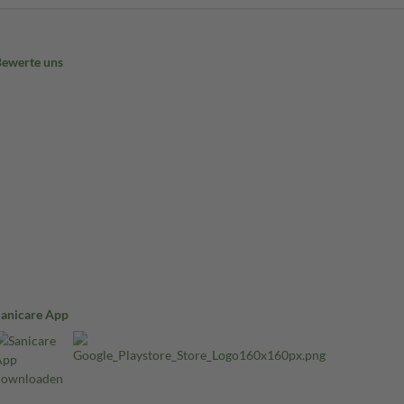
Bewerte uns
Sanicare App