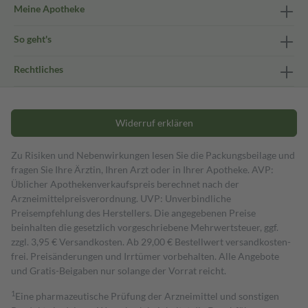
Meine Apotheke
So geht's
Rechtliches
Widerruf erklären
Zu Risiken und Nebenwirkungen lesen Sie die Packungsbeilage und
fragen Sie Ihre Ärztin, Ihren Arzt oder in Ihrer Apotheke. AVP:
Üblicher Apothekenverkaufspreis berechnet nach der
Arzneimittelpreisverordnung. UVP: Unverbindliche
Preisempfehlung des Herstellers. Die angegebenen Preise
beinhalten die gesetzlich vorgeschriebene Mehrwertsteuer, ggf.
zzgl. 3,95 € Versandkosten. Ab 29,00 € Bestell­wert versand­kosten­
frei. Preisänderungen und Irrtümer vorbehalten. Alle Angebote
und Gratis-Beigaben nur solange der Vorrat reicht.
1
Eine pharmazeutische Prüfung der Arzneimittel und sonstigen