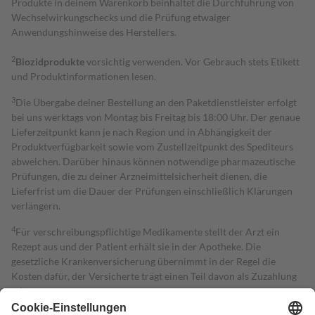
Produkte in deinem Warenkorb beinhaltet die Durchführung von
Wechselwirkungschecks und die Prüfung etwaiger
Anwendungshinweise des Herstellers.
2
Biozidprodukte
vorsichtig verwenden. Vor Gebrauch stets Etikett
und Produktinformationen lesen.
3
Die Übergabe deiner Bestellung an den Paketdienstleister erfolgt
bei uns werktags von Montag bis Freitag bis 18:00 Uhr. Der genaue
Lieferzeitpunkt kann je nach Region und in Abhängigkeit der
Produktverfügbarkeit sowie vom Zustellzeitpunkt des Spediteurs
abweichen. Darüber hinaus können notwendige pharmazeutische
Prüfungen, die zu deiner Arzneimittelsicherheit dienen, die
Lieferfrist um die Dauer der Prüfungen einschließlich Klärungen
verlängern.
4
Für verschreibungspflichtige Medikamente stellt der Arzt ein
Rezept aus und der Patient erhält sie in der Apotheke. Die
gesetzliche Krankenversicherung übernimmt in der Regel die
Kosten dafür, der Versicherte trägt einen Teil davon als Zuzahlung
mit.
Grundsätzlich leisten Mitglieder Zuzahlungen in Höhe von zehn