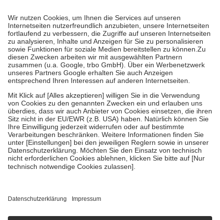
Prozent des Abgabepreises,
mindestens
jedoch
fünf Euro
und
höchstens zehn Euro.
Es sind jedoch nie mehr als die tatsächlichen
Kosten der Leistung zu entrichten.
Diese Regeln gelten grundsätzlich auch für Online-Apotheken.
Bei Heilmitteln und häuslicher Krankenpflege beträgt die
Zuzahlung zehn Prozent der Kosten sowie zehn Euro je
Verordnung.
Um das Engagement der Versicherten für ihre eigene Gesundheit zu
stärken und die besondere Stellung der Familie zu unterstützen,
fallen
keine Zuzahlungen
an bei:
• Kindern und Jugendlichen bis zum vollendeten 18. Lebensjahr
mit Ausnahme der Fahrkosten
• Untersuchungen zur Vorsorge und Früherkennung, die von der
GKV getragen werden
• empfohlenen Schutzimpfungen
• Harn- und Blutteststreifen
Wir nutzen Trusted Shops als unabhängigen Dienstleister für die
Einholung von Bewertungen. Trusted Shops hat Maßnahmen
getroffen, um sicherzustellen, dass es sich um echte Bewertungen
handelt. Mehr Informationen findest du hier:
https://help.etrusted.com/hc/de/articles/4419944605341