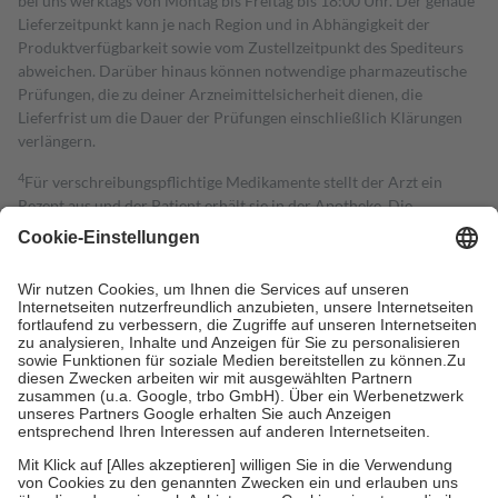
bei uns werktags von Montag bis Freitag bis 18:00 Uhr. Der genaue
Lieferzeitpunkt kann je nach Region und in Abhängigkeit der
Produktverfügbarkeit sowie vom Zustellzeitpunkt des Spediteurs
abweichen. Darüber hinaus können notwendige pharmazeutische
Prüfungen, die zu deiner Arzneimittelsicherheit dienen, die
Lieferfrist um die Dauer der Prüfungen einschließlich Klärungen
verlängern.
4
Für verschreibungspflichtige Medikamente stellt der Arzt ein
Rezept aus und der Patient erhält sie in der Apotheke. Die
gesetzliche Krankenversicherung übernimmt in der Regel die
Kosten dafür, der Versicherte trägt einen Teil davon als Zuzahlung
mit.
Grundsätzlich leisten Mitglieder Zuzahlungen in Höhe von zehn
Prozent des Abgabepreises,
mindestens
jedoch
fünf Euro
und
höchstens zehn Euro.
Es sind jedoch nie mehr als die tatsächlichen
Kosten der Leistung zu entrichten.
Diese Regeln gelten grundsätzlich auch für Online-Apotheken.
Bei Heilmitteln und häuslicher Krankenpflege beträgt die
Zuzahlung zehn Prozent der Kosten sowie zehn Euro je
Verordnung.
Um das Engagement der Versicherten für ihre eigene Gesundheit zu