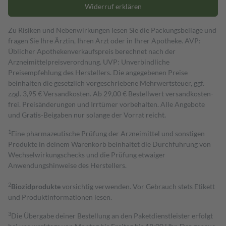
Widerruf erklären
Zu Risiken und Nebenwirkungen lesen Sie die Packungsbeilage und
fragen Sie Ihre Ärztin, Ihren Arzt oder in Ihrer Apotheke. AVP:
Üblicher Apothekenverkaufspreis berechnet nach der
Arzneimittelpreisverordnung. UVP: Unverbindliche
Preisempfehlung des Herstellers. Die angegebenen Preise
beinhalten die gesetzlich vorgeschriebene Mehrwertsteuer, ggf.
zzgl. 3,95 € Versandkosten. Ab 29,00 € Bestell­wert versand­kosten­
frei. Preisänderungen und Irrtümer vorbehalten. Alle Angebote
und Gratis-Beigaben nur solange der Vorrat reicht.
1
Eine pharmazeutische Prüfung der Arzneimittel und sonstigen
Produkte in deinem Warenkorb beinhaltet die Durchführung von
Wechselwirkungschecks und die Prüfung etwaiger
Anwendungshinweise des Herstellers.
2
Biozidprodukte
vorsichtig verwenden. Vor Gebrauch stets Etikett
und Produktinformationen lesen.
3
Die Übergabe deiner Bestellung an den Paketdienstleister erfolgt