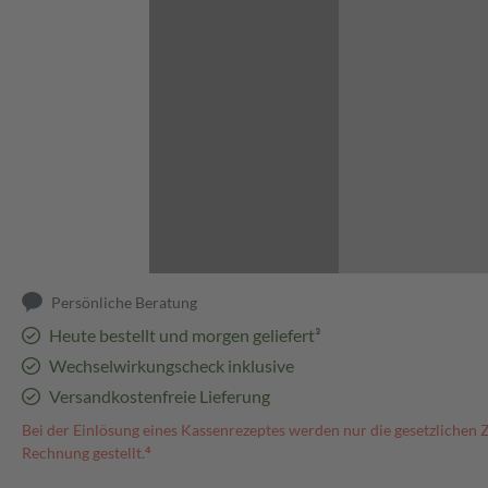
Abbildung kann abweichen
Persönliche Beratung
Heute bestellt und morgen geliefert³
Wechselwirkungscheck inklusive
Versandkostenfreie Lieferung
Bei der Einlösung eines Kassenrezeptes werden nur die gesetzlichen 
Rechnung gestellt.⁴