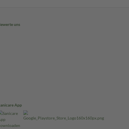
Bewerte uns
Sanicare App