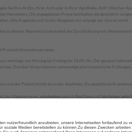
gen Sie Ihre Ärztin, Ihren Arzt oder in Ihrer Apotheke. AVP: Üblicher A
s Herstellers. Die angegebenen Preise beinhalten die gesetzlich vorgesc
alten. Alle Angebote und Gratis-Beigaben nur solange der Vorrat reicht.
dukte in deinem Warenkorb beinhaltet die Durchführung von Wechselwir
nd Produktinformationen lesen.
 uns werktags von Montag bis Freitag bis 18:00 Uhr. Der genaue Lieferze
ichen. Darüber hinaus können notwendige pharmazeutische Prüfungen, die
aus und der Patient erhält sie in der Apotheke. Die gesetzliche Krankenv
ent des Abgabepreises,
mindestens
jedoch
fünf Euro
und
höchstens zehn 
zehn Prozent der Kosten sowie zehn Euro je Verordnung.
rken und die besondere Stellung der Familie zu unterstützen, fallen
kein
 Ausnahme der Fahrkosten