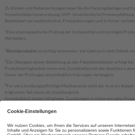
Zu Risiken und Nebenwirkungen lesen Sie die Packungsbeilage und fra
Arzneimittelpreisverordnung. UVP: Unverbindliche Preisempfehlung de
Bestell­wert versand­kosten­frei. Preisänderungen und Irrtümer vorbeh
1
Eine pharmazeutische Prüfung der Arzneimittel und sonstigen Pro
Herstellers.
2
Biozidprodukte
vorsichtig verwenden. Vor Gebrauch stets Etikett u
3
Die Übergabe deiner Bestellung an den Paketdienstleister erfolgt bei
Produktverfügbarkeit sowie vom Zustellzeitpunkt des Spediteurs abwe
Dauer der Prüfungen einschließlich Klärungen verlängern.
4
Für verschreibungspflichtige Medikamente stellt der Arzt ein Rezept 
trägt einen Teil davon als Zuzahlung mit.
Grundsätzlich leisten Mitglieder Zuzahlungen in Höhe von zehn Proz
zu entrichten.
Diese Regeln gelten grundsätzlich auch für Online-Apotheken.
Bei Heilmitteln und häuslicher Krankenpflege beträgt die Zuzahlung 
Um das Engagement der Versicherten für ihre eigene Gesundheit zu stä
• Kindern und Jugendlichen bis zum vollendeten 18. Lebensjahr mit