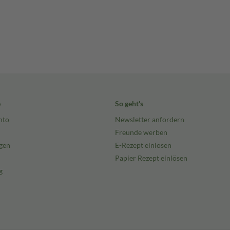
e
So geht's
nto
Newsletter anfordern
Freunde werben
gen
E-Rezept einlösen
Papier Rezept einlösen
g