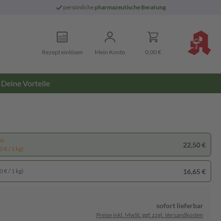
persönliche
pharmazeutische Beratung
Rezept einlösen
Mein Konto
0,00 €
Deine Vorteile
pp
22,50 €
 € / 1 kg)
16,65 €
 € / 1 kg)
sofort lieferbar
Preise inkl. MwSt. ggf. zzgl. Versandkosten