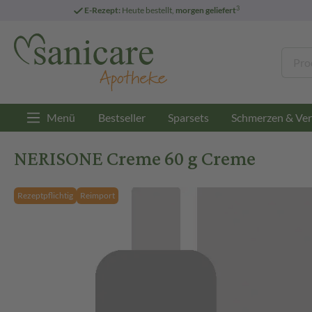
3
E-Rezept:
Heute bestellt,
morgen geliefert
Menü
Bestseller
Sparsets
Schmerzen & Ver
NERISONE Creme 60 g Creme
Rezeptpflichtig
Reimport