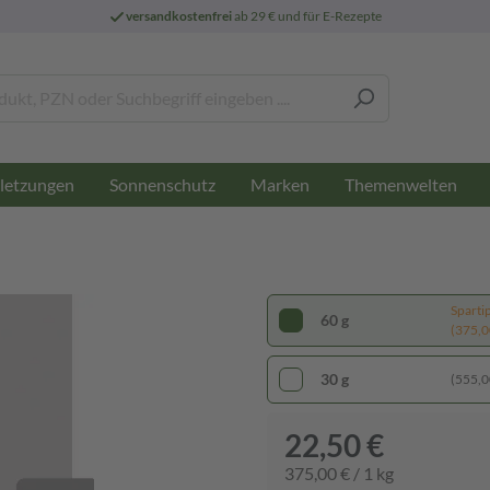
versandkostenfrei
ab 29 € und für E-Rezepte
letzungen
Sonnenschutz
Marken
Themenwelten
Sparti
60 g
(375,00
30 g
(555,00
22,50 €
375,00 € / 1 kg