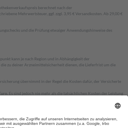
pothekenverkaufspreis berechnet nach der
hriebene Mehrwertsteuer, ggf. zzgl. 3,95 € Versandkosten. Ab 29,00 €
kungschecks und die Prüfung etwaiger Anwendungshinweise des
itpunkt kann je nach Region und in Abhängigkeit der
 zu deiner Arzneimittelsicherheit dienen, die Lieferfrist um die
ersicherung übernimmt in der Regel die Kosten dafür, der Versicherte
Euro.
Es sind jedoch nie mehr als die tatsächlichen Kosten der Leistung
e Zuzahlungen
an bei: