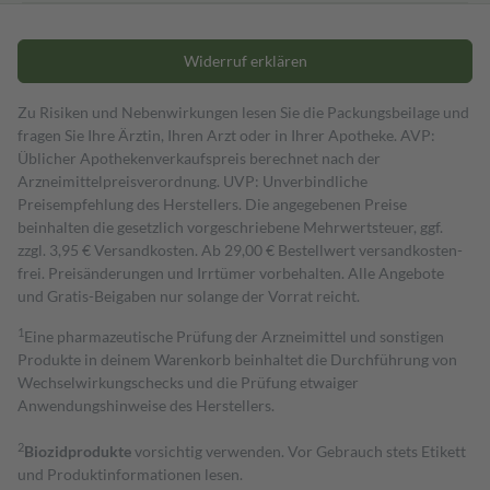
Widerruf erklären
Zu Risiken und Nebenwirkungen lesen Sie die Packungsbeilage und
fragen Sie Ihre Ärztin, Ihren Arzt oder in Ihrer Apotheke. AVP:
Üblicher Apothekenverkaufspreis berechnet nach der
Arzneimittelpreisverordnung. UVP: Unverbindliche
Preisempfehlung des Herstellers. Die angegebenen Preise
beinhalten die gesetzlich vorgeschriebene Mehrwertsteuer, ggf.
zzgl. 3,95 € Versandkosten. Ab 29,00 € Bestell­wert versand­kosten­
frei. Preisänderungen und Irrtümer vorbehalten. Alle Angebote
und Gratis-Beigaben nur solange der Vorrat reicht.
1
Eine pharmazeutische Prüfung der Arzneimittel und sonstigen
Produkte in deinem Warenkorb beinhaltet die Durchführung von
Wechselwirkungschecks und die Prüfung etwaiger
Anwendungshinweise des Herstellers.
2
Biozidprodukte
vorsichtig verwenden. Vor Gebrauch stets Etikett
und Produktinformationen lesen.