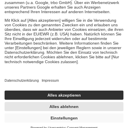
Verordnung.
Um das Engagement der Versicherten für ihre eigene Gesundheit zu
stärken und die besondere Stellung der Familie zu unterstützen,
fallen
keine Zuzahlungen
an bei:
• Kindern und Jugendlichen bis zum vollendeten 18. Lebensjahr
mit Ausnahme der Fahrkosten
• Untersuchungen zur Vorsorge und Früherkennung, die von der
GKV getragen werden
• empfohlenen Schutzimpfungen
• Harn- und Blutteststreifen
Wir nutzen Trusted Shops als unabhängigen Dienstleister für die
Einholung von Bewertungen. Trusted Shops hat Maßnahmen
getroffen, um sicherzustellen, dass es sich um echte Bewertungen
handelt. Mehr Informationen findest du hier:
https://help.etrusted.com/hc/de/articles/4419944605341
Einige Bilder und Inhalte wurden unter Zuhilfenahme künstlicher
Intelligenz erstellt.