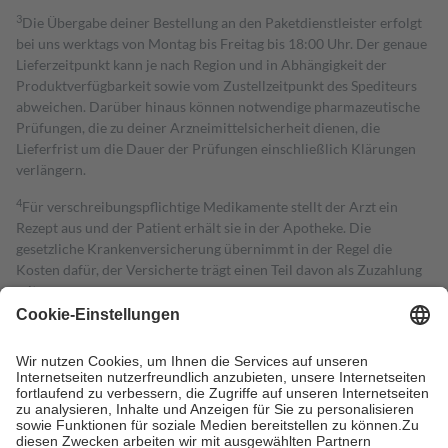
3
Die Übergabe deiner Bestellung an den Paketdienstleister erfolgt
bei uns werktags von Montag bis Freitag bis 18:00 Uhr. Der genaue
Lieferzeitpunkt kann je nach Region und in Abhängigkeit der
Produktverfügbarkeit sowie vom Zustellzeitpunkt des Spediteurs
abweichen. Darüber hinaus können notwendige pharmazeutische
Prüfungen, die zu deiner Arzneimittelsicherheit dienen, die
Lieferfrist um die Dauer der Prüfungen einschließlich Klärungen
verlängern.
4
Für verschreibungspflichtige Medikamente stellt der Arzt ein
Rezept aus und der Patient erhält sie in der Apotheke. Die
gesetzliche Krankenversicherung übernimmt in der Regel die
Kosten dafür, der Versicherte trägt einen Teil davon als Zuzahlung
mit.
Grundsätzlich leisten Mitglieder Zuzahlungen in Höhe von zehn
Prozent des Abgabepreises,
mindestens
jedoch
fünf Euro
und
höchstens zehn Euro.
Es sind jedoch nie mehr als die tatsächlichen
Kosten der Leistung zu entrichten.
Diese Regeln gelten grundsätzlich auch für Online-Apotheken.
Bei Heilmitteln und häuslicher Krankenpflege beträgt die
Zuzahlung zehn Prozent der Kosten sowie zehn Euro je