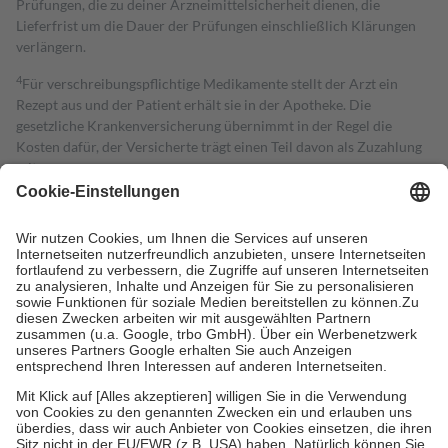
Prüfungen, die zu deiner Arzneimittelsicherheit dienen, die
Lieferfrist um die Dauer der Prüfungen einschließlich Klärungen
verlängern.
4
Für verschreibungspflichtige Medikamente stellt der Arzt ein
Rezept aus und der Patient erhält sie in der Apotheke. Die
gesetzliche Krankenversicherung übernimmt in der Regel die
Kosten dafür, der Versicherte trägt einen Teil davon als Zuzahlung
mit.
Grundsätzlich leisten Mitglieder Zuzahlungen in Höhe von zehn
Prozent des Abgabepreises,
mindestens
jedoch
fünf Euro
und
höchstens zehn Euro.
Es sind jedoch nie mehr als die tatsächlichen
Kosten der Leistung zu entrichten.
Diese Regeln gelten grundsätzlich auch für Online-Apotheken.
Bei Heilmitteln und häuslicher Krankenpflege beträgt die
Zuzahlung zehn Prozent der Kosten sowie zehn Euro je
Verordnung.
Um das Engagement der Versicherten für ihre eigene Gesundheit zu
stärken und die besondere Stellung der Familie zu unterstützen,
fallen
keine Zuzahlungen
an bei:
• Kindern und Jugendlichen bis zum vollendeten 18. Lebensjahr
mit Ausnahme der Fahrkosten