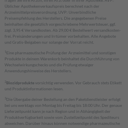
fragen Sie Ihre Ärztin, Ihren Arzt oder in Ihrer Apotheke. AVP:
Üblicher Apothekenverkaufspreis berechnet nach der
Arzneimittelpreisverordnung. UVP: Unverbindliche
Preisempfehlung des Herstellers. Die angegebenen Preise
beinhalten die gesetzlich vorgeschriebene Mehrwertsteuer, ggf.
zzgl. 3,95 € Versandkosten. Ab 29,00 € Bestell­wert versand­kosten­
frei. Preisänderungen und Irrtümer vorbehalten. Alle Angebote
und Gratis-Beigaben nur solange der Vorrat reicht.
1
Eine pharmazeutische Prüfung der Arzneimittel und sonstigen
Produkte in deinem Warenkorb beinhaltet die Durchführung von
Wechselwirkungschecks und die Prüfung etwaiger
Anwendungshinweise des Herstellers.
2
Biozidprodukte
vorsichtig verwenden. Vor Gebrauch stets Etikett
und Produktinformationen lesen.
3
Die Übergabe deiner Bestellung an den Paketdienstleister erfolgt
bei uns werktags von Montag bis Freitag bis 18:00 Uhr. Der genaue
Lieferzeitpunkt kann je nach Region und in Abhängigkeit der
Produktverfügbarkeit sowie vom Zustellzeitpunkt des Spediteurs
abweichen. Darüber hinaus können notwendige pharmazeutische