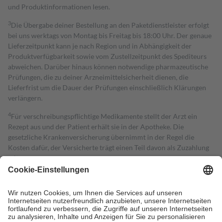
und Produktinformationen lesen.
3
Die Übergabe deiner Bestellung an den Paketdienstleister erfolgt
bei uns werktags von Montag bis Freitag bis 18:00 Uhr. Der genaue
Lieferzeitpunkt kann je nach Region und in Abhängigkeit der
Produktverfügbarkeit sowie vom Zustellzeitpunkt des Spediteurs
abweichen. Darüber hinaus können notwendige pharmazeutische
Prüfungen, die zu deiner Arzneimittelsicherheit dienen, die
Lieferfrist um die Dauer der Prüfungen einschließlich Klärungen
verlängern.
4
Für verschreibungspflichtige Medikamente stellt der Arzt ein
Rezept aus und der Patient erhält sie in der Apotheke. Die
gesetzliche Krankenversicherung übernimmt in der Regel die
Kosten dafür, der Versicherte trägt einen Teil davon als Zuzahlung
mit.
Grundsätzlich leisten Mitglieder Zuzahlungen in Höhe von zehn
Prozent des Abgabepreises,
mindestens
jedoch
fünf Euro
und
höchstens zehn Euro.
Es sind jedoch nie mehr als die tatsächlichen
Kosten der Leistung zu entrichten.
Diese Regeln gelten grundsätzlich auch für Online-Apotheken.
Bei Heilmitteln und häuslicher Krankenpflege beträgt die