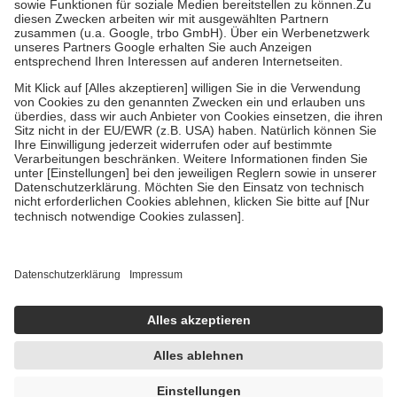
Zuzahlung zehn Prozent der Kosten sowie zehn Euro je
Verordnung.
Um das Engagement der Versicherten für ihre eigene Gesundheit zu
stärken und die besondere Stellung der Familie zu unterstützen,
fallen
keine Zuzahlungen
an bei:
• Kindern und Jugendlichen bis zum vollendeten 18. Lebensjahr
mit Ausnahme der Fahrkosten
• Untersuchungen zur Vorsorge und Früherkennung, die von der
GKV getragen werden
• empfohlenen Schutzimpfungen
• Harn- und Blutteststreifen
Wir nutzen Trusted Shops als unabhängigen Dienstleister für die
Einholung von Bewertungen. Trusted Shops hat Maßnahmen
getroffen, um sicherzustellen, dass es sich um echte Bewertungen
handelt. Mehr Informationen findest du hier:
https://help.etrusted.com/hc/de/articles/4419944605341
Einige Bilder und Inhalte wurden unter Zuhilfenahme künstlicher
Intelligenz erstellt.