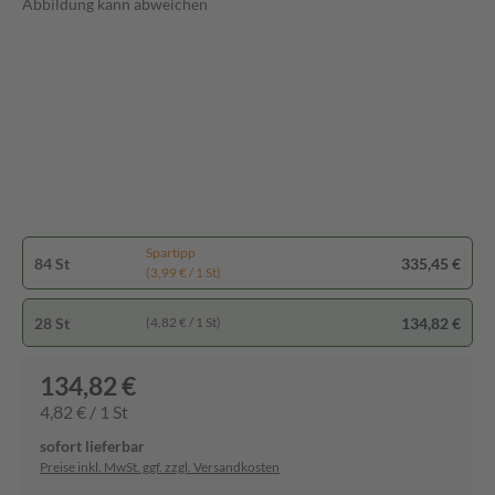
Abbildung kann abweichen
Spartipp
84 St
335,45 €
(3,99 € / 1 St)
28 St
134,82 €
(4,82 € / 1 St)
134,82 €
4,82 € / 1 St
sofort lieferbar
Preise inkl. MwSt. ggf. zzgl. Versandkosten