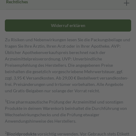
Rechtliches
Widerruf erklären
Zu Risiken und Nebenwirkungen lesen Sie die Packungsbeilage und
fragen Sie Ihre Ärztin, Ihren Arzt oder in Ihrer Apotheke. AVP:
Üblicher Apothekenverkaufspreis berechnet nach der
Arzneimittelpreisverordnung. UVP: Unverbindliche
Preisempfehlung des Herstellers. Die angegebenen Preise
beinhalten die gesetzlich vorgeschriebene Mehrwertsteuer, ggf.
zzgl. 3,95 € Versandkosten. Ab 29,00 € Bestell­wert versand­kosten­
frei. Preisänderungen und Irrtümer vorbehalten. Alle Angebote
und Gratis-Beigaben nur solange der Vorrat reicht.
1
Eine pharmazeutische Prüfung der Arzneimittel und sonstigen
Produkte in deinem Warenkorb beinhaltet die Durchführung von
Wechselwirkungschecks und die Prüfung etwaiger
Anwendungshinweise des Herstellers.
2
Biozidprodukte
vorsichtig verwenden. Vor Gebrauch stets Etikett