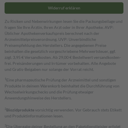
Widerruf erklären
Zu Risiken und Nebenwirkungen lesen Sie die Packungsbeilage und
fragen Sie Ihre Ärztin, Ihren Arzt oder in Ihrer Apotheke. AVP:
Üblicher Apothekenverkaufspreis berechnet nach der
Arzneimittelpreisverordnung. UVP: Unverbindliche
Preisempfehlung des Herstellers. Die angegebenen Preise
beinhalten die gesetzlich vorgeschriebene Mehrwertsteuer, ggf.
zzgl. 3,95 € Versandkosten. Ab 29,00 € Bestell­wert versand­kosten­
frei. Preisänderungen und Irrtümer vorbehalten. Alle Angebote
und Gratis-Beigaben nur solange der Vorrat reicht.
1
Eine pharmazeutische Prüfung der Arzneimittel und sonstigen
Produkte in deinem Warenkorb beinhaltet die Durchführung von
Wechselwirkungschecks und die Prüfung etwaiger
Anwendungshinweise des Herstellers.
2
Biozidprodukte
vorsichtig verwenden. Vor Gebrauch stets Etikett
und Produktinformationen lesen.
3
Die Übergabe deiner Bestellung an den Paketdienstleister erfolgt