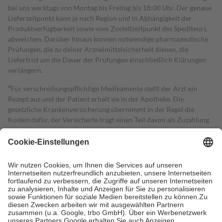
bei uns werktags von Montag bis Freitag bis 18:00 Uhr. Der genaue
Lieferzeitpunkt kann je nach Region und in Abhängigkeit der
Produktverfügbarkeit sowie vom Zustellzeitpunkt des Spediteurs
abweichen. Darüber hinaus können notwendige pharmazeutische
Prüfungen, die zu deiner Arzneimittelsicherheit dienen, die
Lieferfrist um die Dauer der Prüfungen einschließlich Klärungen
verlängern.
4
Für verschreibungspflichtige Medikamente stellt der Arzt ein
Rezept aus und der Patient erhält sie in der Apotheke. Die
gesetzliche Krankenversicherung übernimmt in der Regel die
Kosten dafür, der Versicherte trägt einen Teil davon als Zuzahlung
mit.
Grundsätzlich leisten Mitglieder Zuzahlungen in Höhe von zehn
Prozent des Abgabepreises,
mindestens
jedoch
fünf Euro
und
höchstens zehn Euro.
Es sind jedoch nie mehr als die tatsächlichen
Kosten der Leistung zu entrichten.
Diese Regeln gelten grundsätzlich auch für Online-Apotheken.
Bei Heilmitteln und häuslicher Krankenpflege beträgt die
Zuzahlung zehn Prozent der Kosten sowie zehn Euro je
Verordnung.