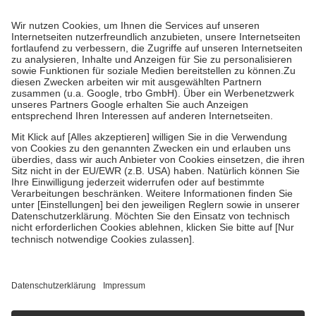
Prozent des Abgabepreises,
mindestens
jedoch
fünf Euro
und
höchstens zehn Euro.
Es sind jedoch nie mehr als die tatsächlichen
Kosten der Leistung zu entrichten.
Diese Regeln gelten grundsätzlich auch für Online-Apotheken.
Bei Heilmitteln und häuslicher Krankenpflege beträgt die
Zuzahlung zehn Prozent der Kosten sowie zehn Euro je
Verordnung.
Um das Engagement der Versicherten für ihre eigene Gesundheit zu
stärken und die besondere Stellung der Familie zu unterstützen,
fallen
keine Zuzahlungen
an bei:
• Kindern und Jugendlichen bis zum vollendeten 18. Lebensjahr
mit Ausnahme der Fahrkosten
• Untersuchungen zur Vorsorge und Früherkennung, die von der
GKV getragen werden
• empfohlenen Schutzimpfungen
• Harn- und Blutteststreifen
Wir nutzen Trusted Shops als unabhängigen Dienstleister für die
Einholung von Bewertungen. Trusted Shops hat Maßnahmen
getroffen, um sicherzustellen, dass es sich um echte Bewertungen
handelt. Mehr Informationen findest du hier:
https://help.etrusted.com/hc/de/articles/4419944605341