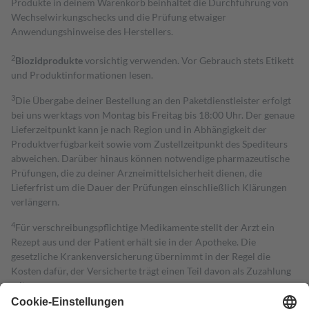
Produkte in deinem Warenkorb beinhaltet die Durchführung von
Wechselwirkungschecks und die Prüfung etwaiger
Anwendungshinweise des Herstellers.
2
Biozidprodukte
vorsichtig verwenden. Vor Gebrauch stets Etikett
und Produktinformationen lesen.
3
Die Übergabe deiner Bestellung an den Paketdienstleister erfolgt
bei uns werktags von Montag bis Freitag bis 18:00 Uhr. Der genaue
Lieferzeitpunkt kann je nach Region und in Abhängigkeit der
Produktverfügbarkeit sowie vom Zustellzeitpunkt des Spediteurs
abweichen. Darüber hinaus können notwendige pharmazeutische
Prüfungen, die zu deiner Arzneimittelsicherheit dienen, die
Lieferfrist um die Dauer der Prüfungen einschließlich Klärungen
verlängern.
4
Für verschreibungspflichtige Medikamente stellt der Arzt ein
Rezept aus und der Patient erhält sie in der Apotheke. Die
gesetzliche Krankenversicherung übernimmt in der Regel die
Kosten dafür, der Versicherte trägt einen Teil davon als Zuzahlung
mit.
Grundsätzlich leisten Mitglieder Zuzahlungen in Höhe von zehn