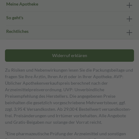
Meine Apotheke
So geht's
Rechtliches
Widerruf erklären
Zu Risiken und Nebenwirkungen lesen Sie die Packungsbeilage und
fragen Sie Ihre Ärztin, Ihren Arzt oder in Ihrer Apotheke. AVP:
Üblicher Apothekenverkaufspreis berechnet nach der
Arzneimittelpreisverordnung. UVP: Unverbindliche
Preisempfehlung des Herstellers. Die angegebenen Preise
beinhalten die gesetzlich vorgeschriebene Mehrwertsteuer, ggf.
zzgl. 3,95 € Versandkosten. Ab 29,00 € Bestell­wert versand­kosten­
frei. Preisänderungen und Irrtümer vorbehalten. Alle Angebote
und Gratis-Beigaben nur solange der Vorrat reicht.
1
Eine pharmazeutische Prüfung der Arzneimittel und sonstigen