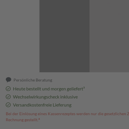
Abbildung kann abweichen
Persönliche Beratung
Heute bestellt und morgen geliefert³
Wechselwirkungscheck inklusive
Versandkostenfreie Lieferung
Bei der Einlösung eines Kassenrezeptes werden nur die gesetzlichen 
Rechnung gestellt.⁴