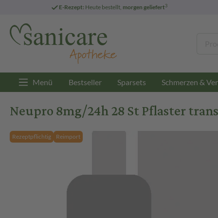
3
E-Rezept:
Heute bestellt,
morgen geliefert
Menü
Bestseller
Sparsets
Schmerzen & Ver
Neupro 8mg/24h 28 St Pflaster tran
Rezeptpflichtig
Reimport