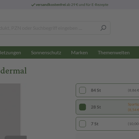
versandkostenfrei
ab 29 € und für E-Rezepte
letzungen
Sonnenschutz
Marken
Themenwelten
sdermal
84 St
(8,86 € 
Sparti
28 St
(8,54 € 
7 St
(10,00 