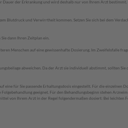
r Dauer der Erkrankung und wird deshalb nur von Ihrem Arzt bestimmt.
igem Blutdruck und Verwirrtheit kommen. Setzen Sie sich bei dem Verdac
Sie dann Ihren Zeitplan ein.
d älteren Menschen auf eine gewissenhafte Dosierung. Im Zweifelsfalle f
gsbeilage abweichen. Da der Arzt sie individuell abstimmt, sollten Si
f eine für Sie passende Erhaltungsdosis eingestellt. Für die einzelnen D
die Folgebehandlung geeignet. Für den Behandlungsbeginn stehen Arzneim
ttel von Ihrem Arzt in der Regel folgendermaßen dosiert: Bei leichten 