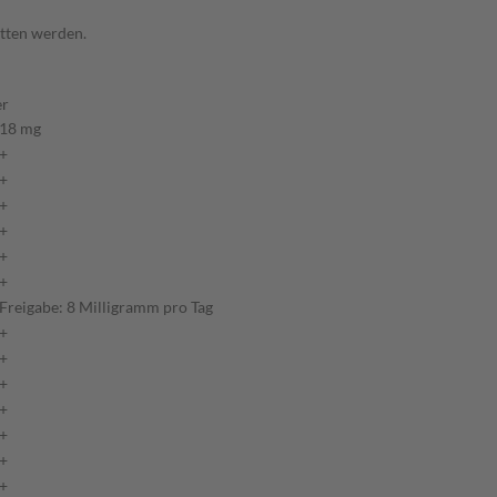
itten werden.
er
18 mg
+
+
+
+
+
+
Freigabe: 8 Milligramm pro Tag
+
+
+
+
+
+
+