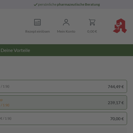
persönliche
pharmazeutische Beratung
Rezept einlösen
Mein Konto
0,00 €
Deine Vorteile
744,49 €
/ 1 St)
pp
239,17 €
/ 1 St)
70,00 €
€ / 1 St)