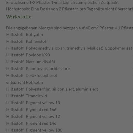
Erwachsene
1-2 Pflaster
1-mal täglich
zum gleichen Zeitpunkt
Höchstdosis: Eine Dosis von 2 Pflastern pro Tag sollte nicht überschr
Wirkstoffe
2
Die angegebenen Mengen sind bezogen auf 40 cm
Pflaster = 1 Pflast
Hilfsstoff
Rotigotin
Hilfsstoff
Kohlenstoff
Hilfsstoff
Poly(dimethylsiloxan, trimethylsilylsilicat)-Copolymerisat
Hilfsstoff
Povidon K90
Hilfsstoff
Natrium disulfit
Hilfsstoff
Palmitoylascorbinsäure
Hilfsstoff
-α-Tocopherol
DL
entspricht
Rotigotin
Hilfsstoff
Polyesterfilm, siliconisiert, aluminisiert
Hilfsstoff
Titandioxid
Hilfsstoff
Pigment yellow 13
Hilfsstoff
Pigment red 166
Hilfsstoff
Pigment yellow 12
Hilfsstoff
Pigment red 146
Hilfsstoff
Pigment yellow 180