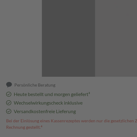
Abbildung kann abweichen
Persönliche Beratung
Heute bestellt und morgen geliefert³
Wechselwirkungscheck inklusive
Versandkostenfreie Lieferung
Bei der Einlösung eines Kassenrezeptes werden nur die gesetzlichen 
Rechnung gestellt.⁴