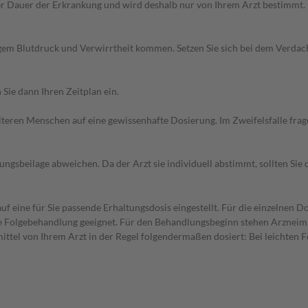
r Dauer der Erkrankung und wird deshalb nur von Ihrem Arzt bestimmt.
igem Blutdruck und Verwirrtheit kommen. Setzen Sie sich bei dem Verdac
Sie dann Ihren Zeitplan ein.
d älteren Menschen auf eine gewissenhafte Dosierung. Im Zweifelsfalle f
gsbeilage abweichen. Da der Arzt sie individuell abstimmt, sollten Si
f eine für Sie passende Erhaltungsdosis eingestellt. Für die einzelnen D
die Folgebehandlung geeignet. Für den Behandlungsbeginn stehen Arzneim
ttel von Ihrem Arzt in der Regel folgendermaßen dosiert: Bei leichten 