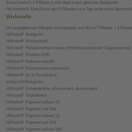
Erwachsene
1-2 Pflaster
1-mal täglich
zum gleichen Zeitpunkt
Höchstdosis: Eine Dosis von 2 Pflastern pro Tag sollte nicht überschr
Wirkstoffe
2
Die angegebenen Mengen sind bezogen auf 40 cm
Pflaster = 1 Pflast
Hilfsstoff
Rotigotin
Hilfsstoff
Kohlenstoff
Hilfsstoff
Poly(dimethylsiloxan, trimethylsilylsilicat)-Copolymerisat
Hilfsstoff
Povidon K90
Hilfsstoff
Natrium disulfit
Hilfsstoff
Palmitoylascorbinsäure
Hilfsstoff
-α-Tocopherol
DL
entspricht
Rotigotin
Hilfsstoff
Polyesterfilm, siliconisiert, aluminisiert
Hilfsstoff
Titandioxid
Hilfsstoff
Pigment yellow 13
Hilfsstoff
Pigment red 166
Hilfsstoff
Pigment yellow 12
Hilfsstoff
Pigment red 146
Hilfsstoff
Pigment yellow 180