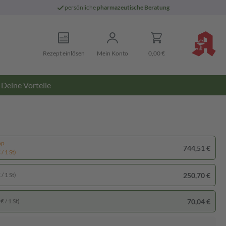
persönliche
pharmazeutische Beratung
Rezept einlösen
Mein Konto
0,00 €
Deine Vorteile
pp
744,51 €
/ 1 St)
250,70 €
/ 1 St)
70,04 €
€ / 1 St)