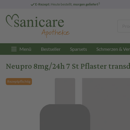
3
E-Rezept:
Heute bestellt,
morgen geliefert
Menü
Bestseller
Sparsets
Schmerzen & Ver
Neupro 8mg/24h 7 St Pflaster trans
Rezeptpflichtig