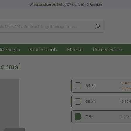
versandkostenfrei
ab 29 € und für E-Rezepte
letzungen
Sonnenschutz
Marken
Themenwelten
dermal
Sparti
84 St
(8,86 € 
28 St
(8,95 € 
7 St
(10,01 