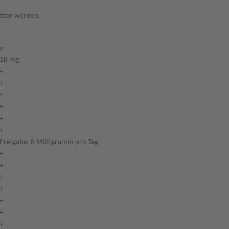
itten werden.
er
18 mg
+
+
+
+
+
+
Freigabe: 8 Milligramm pro Tag
+
+
+
+
+
+
+