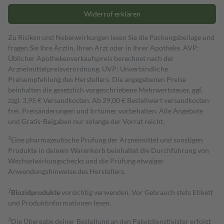
Widerruf erklären
Zu Risiken und Nebenwirkungen lesen Sie die Packungsbeilage und
fragen Sie Ihre Ärztin, Ihren Arzt oder in Ihrer Apotheke. AVP:
Üblicher Apothekenverkaufspreis berechnet nach der
Arzneimittelpreisverordnung. UVP: Unverbindliche
Preisempfehlung des Herstellers. Die angegebenen Preise
beinhalten die gesetzlich vorgeschriebene Mehrwertsteuer, ggf.
zzgl. 3,95 € Versandkosten. Ab 29,00 € Bestell­wert versand­kosten­
frei. Preisänderungen und Irrtümer vorbehalten. Alle Angebote
und Gratis-Beigaben nur solange der Vorrat reicht.
1
Eine pharmazeutische Prüfung der Arzneimittel und sonstigen
Produkte in deinem Warenkorb beinhaltet die Durchführung von
Wechselwirkungschecks und die Prüfung etwaiger
Anwendungshinweise des Herstellers.
2
Biozidprodukte
vorsichtig verwenden. Vor Gebrauch stets Etikett
und Produktinformationen lesen.
3
Die Übergabe deiner Bestellung an den Paketdienstleister erfolgt