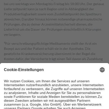
bei uns werktags von Montag bis Freitag bis 18:00 Uhr. Der genaue
Lieferzeitpunkt kann je nach Region und in Abhängigkeit der
Produktverfügbarkeit sowie vom Zustellzeitpunkt des Spediteurs
abweichen. Darüber hinaus können notwendige pharmazeutische
Prüfungen, die zu deiner Arzneimittelsicherheit dienen, die
Lieferfrist um die Dauer der Prüfungen einschließlich Klärungen
verlängern.
4
Für verschreibungspflichtige Medikamente stellt der Arzt ein
Rezept aus und der Patient erhält sie in der Apotheke. Die
gesetzliche Krankenversicherung übernimmt in der Regel die
Kosten dafür, der Versicherte trägt einen Teil davon als Zuzahlung
mit.
Grundsätzlich leisten Mitglieder Zuzahlungen in Höhe von zehn
Prozent des Abgabepreises,
mindestens
jedoch
fünf Euro
und
höchstens zehn Euro.
Es sind jedoch nie mehr als die tatsächlichen
Kosten der Leistung zu entrichten.
Diese Regeln gelten grundsätzlich auch für Online-Apotheken.
Bei Heilmitteln und häuslicher Krankenpflege beträgt die
Zuzahlung zehn Prozent der Kosten sowie zehn Euro je
Verordnung.