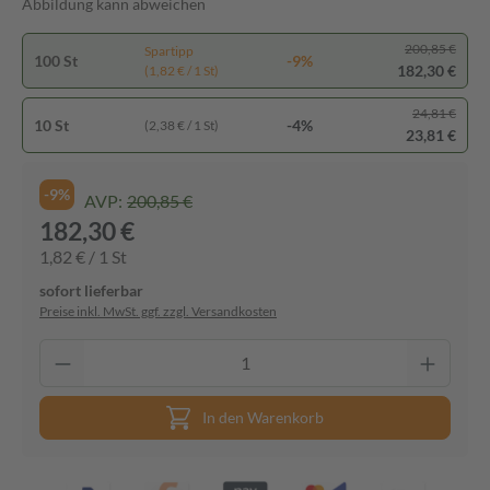
Abbildung kann abweichen
200,85 €
Spartipp
100 St
-9%
182,30 €
(1,82 € / 1 St)
24,81 €
10 St
-4%
(2,38 € / 1 St)
23,81 €
-9%
AVP:
200,85 €
182,30 €
1,82 € / 1 St
sofort lieferbar
Preise inkl. MwSt. ggf. zzgl. Versandkosten
In den Warenkorb