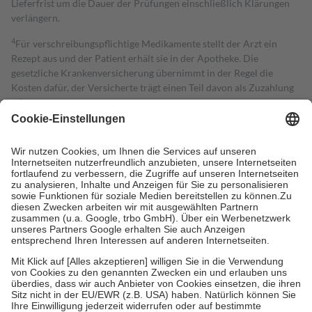
Lieferfrist um die Dauer der Prüfungen einschließlich Klärungen
verlängern.
4
Für verschreibungspflichtige Medikamente stellt der Arzt ein
Rezept aus und der Patient erhält sie in der Apotheke. Die
gesetzliche Krankenversicherung übernimmt in der Regel die
Kosten dafür, der Versicherte trägt einen Teil davon als Zuzahlung
mit.
Grundsätzlich leisten Mitglieder Zuzahlungen in Höhe von zehn
Prozent des Abgabepreises,
mindestens
jedoch
fünf Euro
und
höchstens zehn Euro.
Es sind jedoch nie mehr als die tatsächlichen
Kosten der Leistung zu entrichten.
Diese Regeln gelten grundsätzlich auch für Online-Apotheken.
Bei Heilmitteln und häuslicher Krankenpflege beträgt die
Zuzahlung zehn Prozent der Kosten sowie zehn Euro je
Verordnung.
Um das Engagement der Versicherten für ihre eigene Gesundheit zu
stärken und die besondere Stellung der Familie zu unterstützen,
fallen
keine Zuzahlungen
an bei:
• Kindern und Jugendlichen bis zum vollendeten 18. Lebensjahr
mit Ausnahme der Fahrkosten
• Untersuchungen zur Vorsorge und Früherkennung, die von der