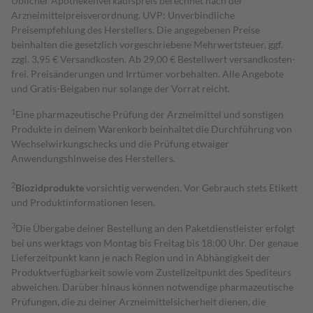
Üblicher Apothekenverkaufspreis berechnet nach der
Arzneimittelpreisverordnung. UVP: Unverbindliche
Preisempfehlung des Herstellers. Die angegebenen Preise
beinhalten die gesetzlich vorgeschriebene Mehrwertsteuer, ggf.
zzgl. 3,95 € Versandkosten. Ab 29,00 € Bestell­wert versand­kosten­
frei. Preisänderungen und Irrtümer vorbehalten. Alle Angebote
und Gratis-Beigaben nur solange der Vorrat reicht.
1
Eine pharmazeutische Prüfung der Arzneimittel und sonstigen
Produkte in deinem Warenkorb beinhaltet die Durchführung von
Wechselwirkungschecks und die Prüfung etwaiger
Anwendungshinweise des Herstellers.
2
Biozidprodukte
vorsichtig verwenden. Vor Gebrauch stets Etikett
und Produktinformationen lesen.
3
Die Übergabe deiner Bestellung an den Paketdienstleister erfolgt
bei uns werktags von Montag bis Freitag bis 18:00 Uhr. Der genaue
Lieferzeitpunkt kann je nach Region und in Abhängigkeit der
Produktverfügbarkeit sowie vom Zustellzeitpunkt des Spediteurs
abweichen. Darüber hinaus können notwendige pharmazeutische
Prüfungen, die zu deiner Arzneimittelsicherheit dienen, die