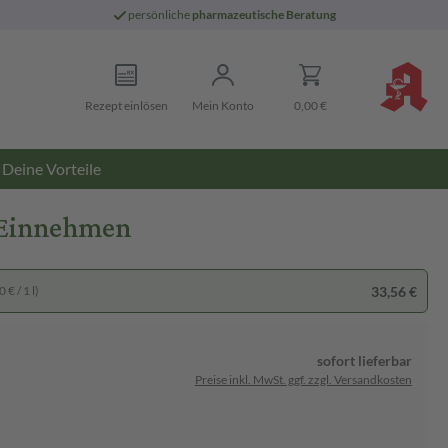
persönliche
pharmazeutische Beratung
Rezept einlösen
Mein Konto
0,00 €
Deine Vorteile
 Einnehmen
33,56 €
 € / 1 l)
sofort lieferbar
Preise inkl. MwSt. ggf. zzgl. Versandkosten