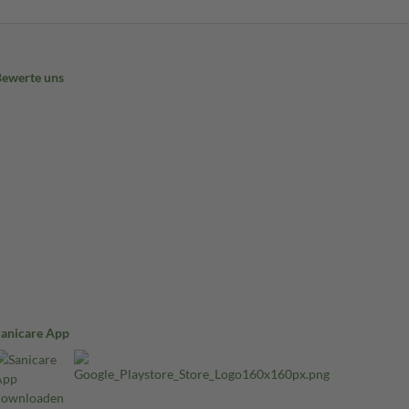
Bewerte uns
Sanicare App