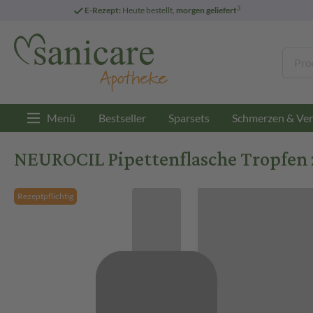
3
E-Rezept:
Heute bestellt,
morgen geliefert
Menü
Bestseller
Sparsets
Schmerzen & Ver
NEUROCIL Pipettenflasche Tropfe
Rezeptpflichtig