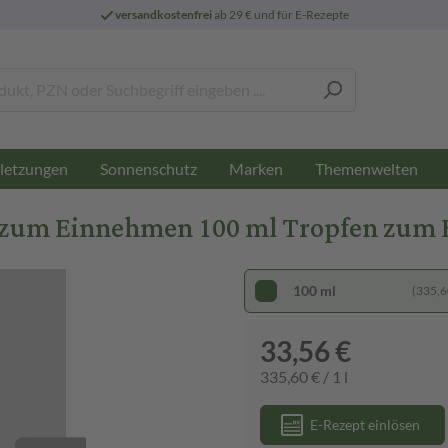
versandkostenfrei
ab 29 € und für E-Rezepte
letzungen
Sonnenschutz
Marken
Themenwelten
n zum Einnehmen 100 ml Tropfen zum
100 ml
(335,60
33,56 €
335,60 € / 1 l
E-Rezept einlösen