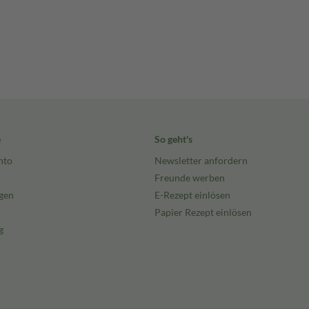
e
So geht's
nto
Newsletter anfordern
Freunde werben
gen
E-Rezept einlösen
Papier Rezept einlösen
g