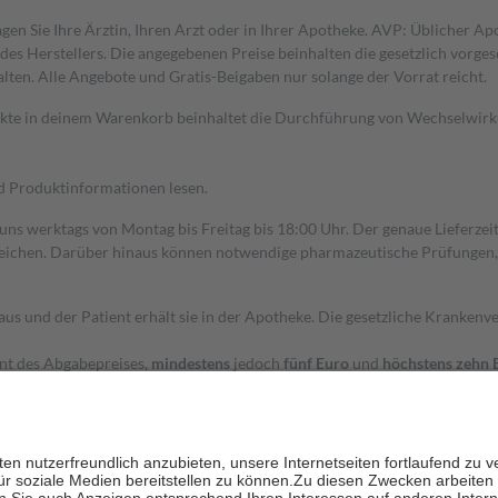
gen Sie Ihre Ärztin, Ihren Arzt oder in Ihrer Apotheke. AVP: Üblicher A
s Herstellers. Die angegebenen Preise beinhalten die gesetzlich vorgesc
alten. Alle Angebote und Gratis-Beigaben nur solange der Vorrat reicht.
dukte in deinem Warenkorb beinhaltet die Durchführung von Wechselwir
nd Produktinformationen lesen.
 uns werktags von Montag bis Freitag bis 18:00 Uhr. Der genaue Lieferze
ichen. Darüber hinaus können notwendige pharmazeutische Prüfungen, die
aus und der Patient erhält sie in der Apotheke. Die gesetzliche Krankenv
ent des Abgabepreises,
mindestens
jedoch
fünf Euro
und
höchstens zehn 
zehn Prozent der Kosten sowie zehn Euro je Verordnung.
rken und die besondere Stellung der Familie zu unterstützen, fallen
kein
 Ausnahme der Fahrkosten