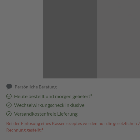
Abbildung kann abweichen
Persönliche Beratung
Heute bestellt und morgen geliefert³
Wechselwirkungscheck inklusive
Versandkostenfreie Lieferung
Bei der Einlösung eines Kassenrezeptes werden nur die gesetzlichen 
Rechnung gestellt.⁴