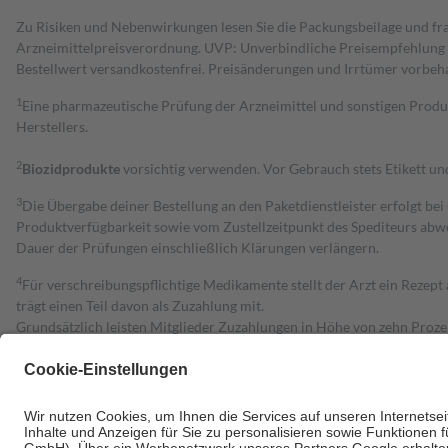
Zu Risiken und Nebenwirkungen lesen Sie die Packungsbeilage und fra
Arzneimittelpreisverordnung. UVP: Unverbindliche Preisempfehlung de
Bestell­wert versand­kosten­frei. Preisänderungen und Irrtümer vorbeh
1
Eine pharmazeutische Prüfung der Arzneimittel und sonstigen Pro
Herstellers.
2
Biozidprodukte
vorsichtig verwenden. Vor Gebrauch stets Etikett u
3
Die Übergabe deiner Bestellung an den Paketdienstleister erfolgt bei
Produktverfügbarkeit sowie vom Zustellzeitpunkt des Spediteurs abwe
Dauer der Prüfungen einschließlich Klärungen verlängern.
4
Für verschreibungspflichtige Medikamente stellt der Arzt ein Rezept 
trägt einen Teil davon als Zuzahlung mit.
Grundsätzlich leisten Mitglieder Zuzahlungen in Höhe von zehn Proz
zu entrichten.
Diese Regeln gelten grundsätzlich auch für Online-Apotheken.
Bei Heilmitteln und häuslicher Krankenpflege beträgt die Zuzahlung 
Um das Engagement der Versicherten für ihre eigene Gesundheit zu stä
• Kindern und Jugendlichen bis zum vollendeten 18. Lebensjahr mit