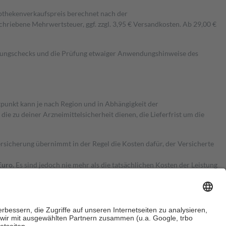
pothekenverkaufspreis berechnet nach der
hriebene Mehrwertsteuer, ggf. zzgl. 3,95 € Versandkosten. Ab 29,00 €
kungschecks und die Prüfung etwaiger Anwendungshinweise des
itpunkt kann je nach Region und in Abhängigkeit der
 zu deiner Arzneimittelsicherheit dienen, die Lieferfrist um die
ersicherung übernimmt in der Regel die Kosten dafür, der Versicherte
Euro.
Es sind jedoch nie mehr als die tatsächlichen Kosten der Leistung
e Zuzahlungen
an bei: