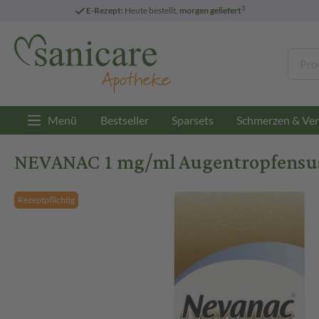
3
E-Rezept:
Heute bestellt,
morgen geliefert
Menü
Bestseller
Sparsets
Schmerzen & Ver
NEVANAC 1 mg/ml Augentropfensus
Rezeptpflichtig