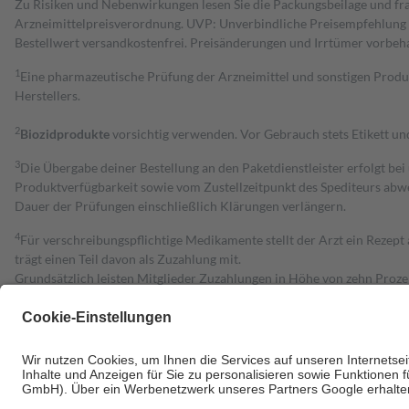
Zu Risiken und Nebenwirkungen lesen Sie die Packungsbeilage und fra
Arzneimittelpreisverordnung. UVP: Unverbindliche Preisempfehlung de
Bestell­wert versand­kosten­frei. Preisänderungen und Irrtümer vorbeh
1
Eine pharmazeutische Prüfung der Arzneimittel und sonstigen Pro
Herstellers.
2
Biozidprodukte
vorsichtig verwenden. Vor Gebrauch stets Etikett u
3
Die Übergabe deiner Bestellung an den Paketdienstleister erfolgt bei
Produktverfügbarkeit sowie vom Zustellzeitpunkt des Spediteurs abwe
Dauer der Prüfungen einschließlich Klärungen verlängern.
4
Für verschreibungspflichtige Medikamente stellt der Arzt ein Rezept 
trägt einen Teil davon als Zuzahlung mit.
Grundsätzlich leisten Mitglieder Zuzahlungen in Höhe von zehn Proz
zu entrichten.
Diese Regeln gelten grundsätzlich auch für Online-Apotheken.
Bei Heilmitteln und häuslicher Krankenpflege beträgt die Zuzahlung 
Um das Engagement der Versicherten für ihre eigene Gesundheit zu stä
• Kindern und Jugendlichen bis zum vollendeten 18. Lebensjahr mit
• Untersuchungen zur Vorsorge und Früherkennung, die von der GKV