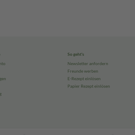
e
So geht's
nto
Newsletter anfordern
Freunde werben
gen
E-Rezept einlösen
Papier Rezept einlösen
g