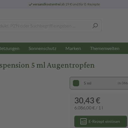
versandkostenfrei
ab 29 € und für E-Rezepte
letzungen
Sonnenschutz
Marken
Themenwelten
pension 5 ml Augentropfen
5 ml
(6.086,
30,43 €
6.086,00 € / 1 l
E-Rezept einlösen