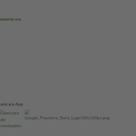
Bewerte uns
Sanicare App