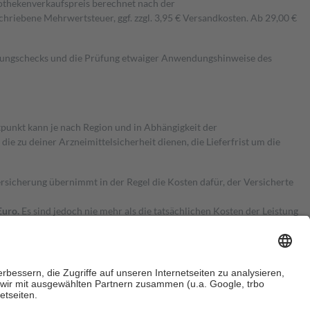
pothekenverkaufspreis berechnet nach der
hriebene Mehrwertsteuer, ggf. zzgl. 3,95 € Versandkosten. Ab 29,00 €
kungschecks und die Prüfung etwaiger Anwendungshinweise des
itpunkt kann je nach Region und in Abhängigkeit der
 zu deiner Arzneimittelsicherheit dienen, die Lieferfrist um die
ersicherung übernimmt in der Regel die Kosten dafür, der Versicherte
Euro.
Es sind jedoch nie mehr als die tatsächlichen Kosten der Leistung
e Zuzahlungen
an bei: