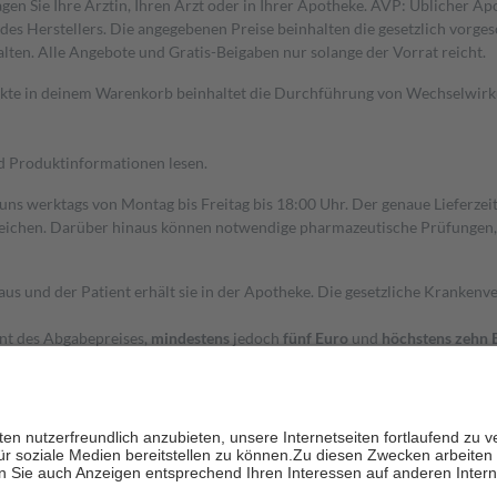
gen Sie Ihre Ärztin, Ihren Arzt oder in Ihrer Apotheke. AVP: Üblicher A
s Herstellers. Die angegebenen Preise beinhalten die gesetzlich vorgesc
alten. Alle Angebote und Gratis-Beigaben nur solange der Vorrat reicht.
dukte in deinem Warenkorb beinhaltet die Durchführung von Wechselwir
nd Produktinformationen lesen.
 uns werktags von Montag bis Freitag bis 18:00 Uhr. Der genaue Lieferze
ichen. Darüber hinaus können notwendige pharmazeutische Prüfungen, die
aus und der Patient erhält sie in der Apotheke. Die gesetzliche Krankenv
ent des Abgabepreises,
mindestens
jedoch
fünf Euro
und
höchstens zehn 
zehn Prozent der Kosten sowie zehn Euro je Verordnung.
rken und die besondere Stellung der Familie zu unterstützen, fallen
kein
 Ausnahme der Fahrkosten
 getragen werden