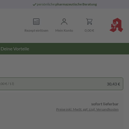
persönliche
pharmazeutische Beratung
Rezept einlösen
Mein Konto
0,00 €
Deine Vorteile
30,43 €
00 € / 1 l)
sofort lieferbar
Preise inkl. MwSt. ggf. zzgl. Versandkosten