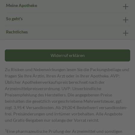
Meine Apotheke
So geht's
Rechtliches
Widerruf erklären
Zu Risiken und Nebenwirkungen lesen Sie die Packungsbeilage und
fragen Sie Ihre Ärztin, Ihren Arzt oder in Ihrer Apotheke. AVP:
Üblicher Apothekenverkaufspreis berechnet nach der
Arzneimittelpreisverordnung. UVP: Unverbindliche
Preisempfehlung des Herstellers. Die angegebenen Preise
beinhalten die gesetzlich vorgeschriebene Mehrwertsteuer, ggf.
zzgl. 3,95 € Versandkosten. Ab 29,00 € Bestell­wert versand­kosten­
frei. Preisänderungen und Irrtümer vorbehalten. Alle Angebote
und Gratis-Beigaben nur solange der Vorrat reicht.
1
Eine pharmazeutische Prüfung der Arzneimittel und sonstigen