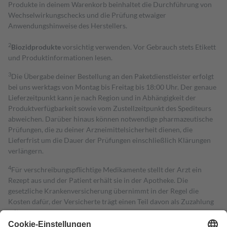
Produkte in deinem Warenkorb beinhaltet die Durchführung von
Wechselwirkungschecks und die Prüfung etwaiger
Anwendungshinweise des Herstellers.
2
Biozidprodukte
vorsichtig verwenden. Vor Gebrauch stets Etikett
und Produktinformationen lesen.
3
Die Übergabe deiner Bestellung an den Paketdienstleister erfolgt
bei uns werktags von Montag bis Freitag bis 18:00 Uhr. Der genaue
Lieferzeitpunkt kann je nach Region und in Abhängigkeit der
Produktverfügbarkeit sowie vom Zustellzeitpunkt des Spediteurs
abweichen. Darüber hinaus können notwendige pharmazeutische
Prüfungen, die zu deiner Arzneimittelsicherheit dienen, die
Lieferfrist um die Dauer der Prüfungen einschließlich Klärungen
verlängern.
4
Für verschreibungspflichtige Medikamente stellt der Arzt ein
Rezept aus und der Patient erhält sie in der Apotheke. Die
gesetzliche Krankenversicherung übernimmt in der Regel die
Kosten dafür, der Versicherte trägt einen Teil davon als Zuzahlung
mit.
Grundsätzlich leisten Mitglieder Zuzahlungen in Höhe von zehn