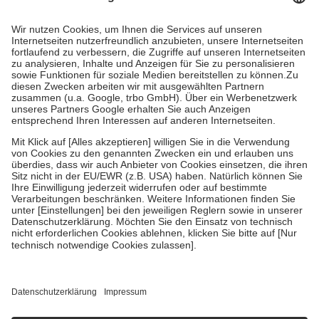
Prozent des Abgabepreises,
mindestens
jedoch
fünf Euro
und
höchstens zehn Euro.
Es sind jedoch nie mehr als die tatsächlichen
Kosten der Leistung zu entrichten.
Diese Regeln gelten grundsätzlich auch für Online-Apotheken.
Bei Heilmitteln und häuslicher Krankenpflege beträgt die
Zuzahlung zehn Prozent der Kosten sowie zehn Euro je
Verordnung.
Um das Engagement der Versicherten für ihre eigene Gesundheit zu
stärken und die besondere Stellung der Familie zu unterstützen,
fallen
keine Zuzahlungen
an bei:
• Kindern und Jugendlichen bis zum vollendeten 18. Lebensjahr
mit Ausnahme der Fahrkosten
• Untersuchungen zur Vorsorge und Früherkennung, die von der
GKV getragen werden
• empfohlenen Schutzimpfungen
• Harn- und Blutteststreifen
Wir nutzen Trusted Shops als unabhängigen Dienstleister für die
Einholung von Bewertungen. Trusted Shops hat Maßnahmen
getroffen, um sicherzustellen, dass es sich um echte Bewertungen
handelt. Mehr Informationen findest du hier: