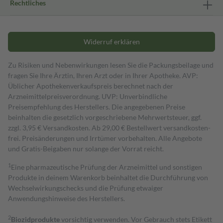
Rechtliches
Widerruf erklären
Zu Risiken und Nebenwirkungen lesen Sie die Packungsbeilage und
fragen Sie Ihre Ärztin, Ihren Arzt oder in Ihrer Apotheke. AVP:
Üblicher Apothekenverkaufspreis berechnet nach der
Arzneimittelpreisverordnung. UVP: Unverbindliche
Preisempfehlung des Herstellers. Die angegebenen Preise
beinhalten die gesetzlich vorgeschriebene Mehrwertsteuer, ggf.
zzgl. 3,95 € Versandkosten. Ab 29,00 € Bestell­wert versand­kosten­
frei. Preisänderungen und Irrtümer vorbehalten. Alle Angebote
und Gratis-Beigaben nur solange der Vorrat reicht.
1
Eine pharmazeutische Prüfung der Arzneimittel und sonstigen
Produkte in deinem Warenkorb beinhaltet die Durchführung von
Wechselwirkungschecks und die Prüfung etwaiger
Anwendungshinweise des Herstellers.
2
Biozidprodukte
vorsichtig verwenden. Vor Gebrauch stets Etikett