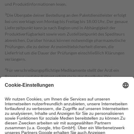
und Produktinformationen lesen.
3
Die Übergabe deiner Bestellung an den Paketdienstleister erfolgt
bei uns werktags von Montag bis Freitag bis 18:00 Uhr. Der genaue
Lieferzeitpunkt kann je nach Region und in Abhängigkeit der
Produktverfügbarkeit sowie vom Zustellzeitpunkt des Spediteurs
abweichen. Darüber hinaus können notwendige pharmazeutische
Prüfungen, die zu deiner Arzneimittelsicherheit dienen, die
Lieferfrist um die Dauer der Prüfungen einschließlich Klärungen
verlängern.
4
Für verschreibungspflichtige Medikamente stellt der Arzt ein
Rezept aus und der Patient erhält sie in der Apotheke. Die
gesetzliche Krankenversicherung übernimmt in der Regel die
Kosten dafür, der Versicherte trägt einen Teil davon als Zuzahlung
mit.
Grundsätzlich leisten Mitglieder Zuzahlungen in Höhe von zehn
Prozent des Abgabepreises,
mindestens
jedoch
fünf Euro
und
höchstens zehn Euro.
Es sind jedoch nie mehr als die tatsächlichen
Kosten der Leistung zu entrichten.
Diese Regeln gelten grundsätzlich auch für Online-Apotheken.
Bei Heilmitteln und häuslicher Krankenpflege beträgt die