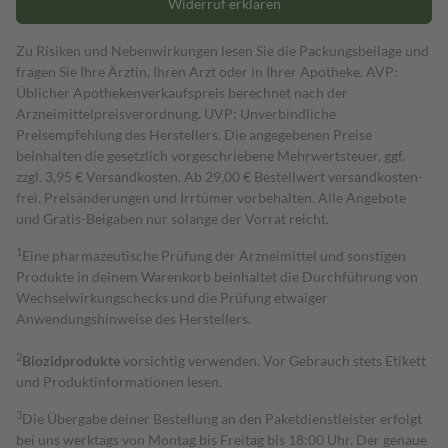
Widerruf erklären
Zu Risiken und Nebenwirkungen lesen Sie die Packungsbeilage und
fragen Sie Ihre Ärztin, Ihren Arzt oder in Ihrer Apotheke. AVP:
Üblicher Apothekenverkaufspreis berechnet nach der
Arzneimittelpreisverordnung. UVP: Unverbindliche
Preisempfehlung des Herstellers. Die angegebenen Preise
beinhalten die gesetzlich vorgeschriebene Mehrwertsteuer, ggf.
zzgl. 3,95 € Versandkosten. Ab 29,00 € Bestell­wert versand­kosten­
frei. Preisänderungen und Irrtümer vorbehalten. Alle Angebote
und Gratis-Beigaben nur solange der Vorrat reicht.
1
Eine pharmazeutische Prüfung der Arzneimittel und sonstigen
Produkte in deinem Warenkorb beinhaltet die Durchführung von
Wechselwirkungschecks und die Prüfung etwaiger
Anwendungshinweise des Herstellers.
2
Biozidprodukte
vorsichtig verwenden. Vor Gebrauch stets Etikett
und Produktinformationen lesen.
3
Die Übergabe deiner Bestellung an den Paketdienstleister erfolgt
bei uns werktags von Montag bis Freitag bis 18:00 Uhr. Der genaue