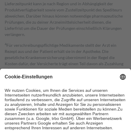
Lieferzeitpunkt kann je nach Region und in Abhängigkeit der
Produktverfügbarkeit sowie vom Zustellzeitpunkt des Spediteurs
abweichen. Darüber hinaus können notwendige pharmazeutische
Prüfungen, die zu deiner Arzneimittelsicherheit dienen, die
Lieferfrist um die Dauer der Prüfungen einschließlich Klärungen
verlängern.
4
Für verschreibungspflichtige Medikamente stellt der Arzt ein
Rezept aus und der Patient erhält sie in der Apotheke. Die
gesetzliche Krankenversicherung übernimmt in der Regel die
Kosten dafür, der Versicherte trägt einen Teil davon als Zuzahlung
mit.
Grundsätzlich leisten Mitglieder Zuzahlungen in Höhe von zehn
Prozent des Abgabepreises,
mindestens
jedoch
fünf Euro
und
höchstens zehn Euro.
Es sind jedoch nie mehr als die tatsächlichen
Kosten der Leistung zu entrichten.
Diese Regeln gelten grundsätzlich auch für Online-Apotheken.
Bei Heilmitteln und häuslicher Krankenpflege beträgt die
Zuzahlung zehn Prozent der Kosten sowie zehn Euro je
Verordnung.
Um das Engagement der Versicherten für ihre eigene Gesundheit zu