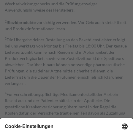
Wechselwirkungschecks und die Prüfung etwaiger
Anwendungshinweise des Herstellers.
2
Biozidprodukte
vorsichtig verwenden. Vor Gebrauch stets Etikett
und Produktinformationen lesen.
3
Die Übergabe deiner Bestellung an den Paketdienstleister erfolgt
bei uns werktags von Montag bis Freitag bis 18:00 Uhr. Der genaue
Lieferzeitpunkt kann je nach Region und in Abhängigkeit der
Produktverfügbarkeit sowie vom Zustellzeitpunkt des Spediteurs
abweichen. Darüber hinaus können notwendige pharmazeutische
Prüfungen, die zu deiner Arzneimittelsicherheit dienen, die
Lieferfrist um die Dauer der Prüfungen einschließlich Klärungen
verlängern.
4
Für verschreibungspflichtige Medikamente stellt der Arzt ein
Rezept aus und der Patient erhält sie in der Apotheke. Die
gesetzliche Krankenversicherung übernimmt in der Regel die
Kosten dafür, der Versicherte trägt einen Teil davon als Zuzahlung
mit.
Grundsätzlich leisten Mitglieder Zuzahlungen in Höhe von zehn
Prozent des Abgabepreises,
mindestens
jedoch
fünf Euro
und