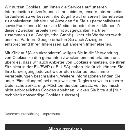
höchstens zehn Euro.
Es sind jedoch nie mehr als die tatsächlichen
Kosten der Leistung zu entrichten.
Diese Regeln gelten grundsätzlich auch für Online-Apotheken.
Bei Heilmitteln und häuslicher Krankenpflege beträgt die
Zuzahlung zehn Prozent der Kosten sowie zehn Euro je
Verordnung.
Um das Engagement der Versicherten für ihre eigene Gesundheit zu
stärken und die besondere Stellung der Familie zu unterstützen,
fallen
keine Zuzahlungen
an bei:
• Kindern und Jugendlichen bis zum vollendeten 18. Lebensjahr
mit Ausnahme der Fahrkosten
• Untersuchungen zur Vorsorge und Früherkennung, die von der
GKV getragen werden
• empfohlenen Schutzimpfungen
• Harn- und Blutteststreifen
Wir nutzen Trusted Shops als unabhängigen Dienstleister für die
Einholung von Bewertungen. Trusted Shops hat Maßnahmen
getroffen, um sicherzustellen, dass es sich um echte Bewertungen
handelt. Mehr Informationen findest du hier:
https://help.etrusted.com/hc/de/articles/4419944605341