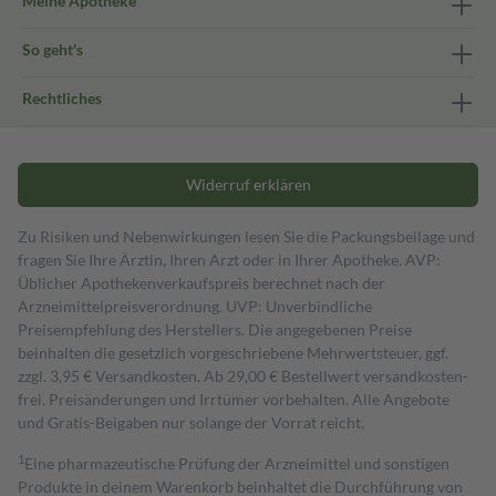
Meine Apotheke
So geht's
Rechtliches
Widerruf erklären
Zu Risiken und Nebenwirkungen lesen Sie die Packungsbeilage und
fragen Sie Ihre Ärztin, Ihren Arzt oder in Ihrer Apotheke. AVP:
Üblicher Apothekenverkaufspreis berechnet nach der
Arzneimittelpreisverordnung. UVP: Unverbindliche
Preisempfehlung des Herstellers. Die angegebenen Preise
beinhalten die gesetzlich vorgeschriebene Mehrwertsteuer, ggf.
zzgl. 3,95 € Versandkosten. Ab 29,00 € Bestell­wert versand­kosten­
frei. Preisänderungen und Irrtümer vorbehalten. Alle Angebote
und Gratis-Beigaben nur solange der Vorrat reicht.
1
Eine pharmazeutische Prüfung der Arzneimittel und sonstigen
Produkte in deinem Warenkorb beinhaltet die Durchführung von