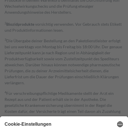
Produkte in deinem Warenkorb beinhaltet die Durchführung von
Wechselwirkungschecks und die Prüfung etwaiger
Anwendungshinweise des Herstellers.
2
Biozidprodukte
vorsichtig verwenden. Vor Gebrauch stets Etikett
und Produktinformationen lesen.
3
Die Übergabe deiner Bestellung an den Paketdienstleister erfolgt
bei uns werktags von Montag bis Freitag bis 18:00 Uhr. Der genaue
Lieferzeitpunkt kann je nach Region und in Abhängigkeit der
Produktverfügbarkeit sowie vom Zustellzeitpunkt des Spediteurs
abweichen. Darüber hinaus können notwendige pharmazeutische
Prüfungen, die zu deiner Arzneimittelsicherheit dienen, die
Lieferfrist um die Dauer der Prüfungen einschließlich Klärungen
verlängern.
4
Für verschreibungspflichtige Medikamente stellt der Arzt ein
Rezept aus und der Patient erhält sie in der Apotheke. Die
gesetzliche Krankenversicherung übernimmt in der Regel die
Kosten dafür, der Versicherte trägt einen Teil davon als Zuzahlung
mit.
Grundsätzlich leisten Mitglieder Zuzahlungen in Höhe von zehn