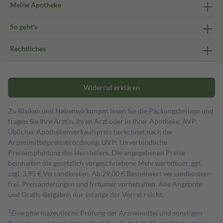
Meine Apotheke
So geht's
Rechtliches
Widerruf erklären
Zu Risiken und Nebenwirkungen lesen Sie die Packungsbeilage und
fragen Sie Ihre Ärztin, Ihren Arzt oder in Ihrer Apotheke. AVP:
Üblicher Apothekenverkaufspreis berechnet nach der
Arzneimittelpreisverordnung. UVP: Unverbindliche
Preisempfehlung des Herstellers. Die angegebenen Preise
beinhalten die gesetzlich vorgeschriebene Mehrwertsteuer, ggf.
zzgl. 3,95 € Versandkosten. Ab 29,00 € Bestell­wert versand­kosten­
frei. Preisänderungen und Irrtümer vorbehalten. Alle Angebote
und Gratis-Beigaben nur solange der Vorrat reicht.
1
Eine pharmazeutische Prüfung der Arzneimittel und sonstigen