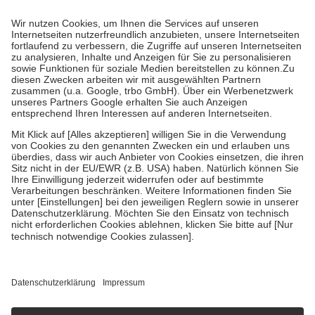
Prozent des Abgabepreises,
mindestens
jedoch
fünf Euro
und
höchstens zehn Euro.
Es sind jedoch nie mehr als die tatsächlichen
Kosten der Leistung zu entrichten.
Diese Regeln gelten grundsätzlich auch für Online-Apotheken.
Bei Heilmitteln und häuslicher Krankenpflege beträgt die
Zuzahlung zehn Prozent der Kosten sowie zehn Euro je
Verordnung.
Um das Engagement der Versicherten für ihre eigene Gesundheit zu
stärken und die besondere Stellung der Familie zu unterstützen,
fallen
keine Zuzahlungen
an bei:
• Kindern und Jugendlichen bis zum vollendeten 18. Lebensjahr
mit Ausnahme der Fahrkosten
• Untersuchungen zur Vorsorge und Früherkennung, die von der
GKV getragen werden
• empfohlenen Schutzimpfungen
• Harn- und Blutteststreifen
Wir nutzen Trusted Shops als unabhängigen Dienstleister für die
Einholung von Bewertungen. Trusted Shops hat Maßnahmen
getroffen, um sicherzustellen, dass es sich um echte Bewertungen
handelt. Mehr Informationen findest du hier:
https://help.etrusted.com/hc/de/articles/4419944605341