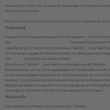
Generell gilt: Achten Sie vor allem bei Säuglingen, Kleinkindern un
Vorsichtsmaßnahmen.
Eine vom Arzt verordnete Dosierung kann von den Angaben der Packun
Dosierung
Folgende Dosierungsempfehlungen werden gegeben - die Dosierung für
Wer
Einzeldosis
Gesamtdosis
W
Jugendliche ab 12 Jahren und Erwachsene
1 Tablette
1-mal täglich
u
Zur Vorbeugung gegen ein Wiederauftreten von Blutungen eines Ma
Wer
Einzeldosis
Gesamtdosis
Wann
Erwachsene
1 Tablette
1-mal täglich
unabhängig von der Mahlzeit
Bei Sodbrennen und zur Vorbeugung gegen ein Wiederauftreten der R
zur Vorbeugung gegen Geschwüre im Verdauungstrakt, verursacht durc
Syndrom: Da die Dosierung des Arzneimittels von verschiedenen Faktor
Behandlung stehen Arzneimittel mit einem geeigneteren Wirkstoffgeha
Gesamtdosis reduzieren oder den Dosierungsabstand verlängern.
Wirkstoffe
Die angegebenen Mengen sind bezogen auf 1 Tablette