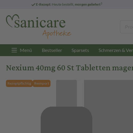
3
E-Rezept:
Heute bestellt,
morgen geliefert
Menü
Bestseller
Sparsets
Schmerzen & Ver
Nexium 40mg 60 St Tabletten magen
Rezeptpflichtig
Reimport