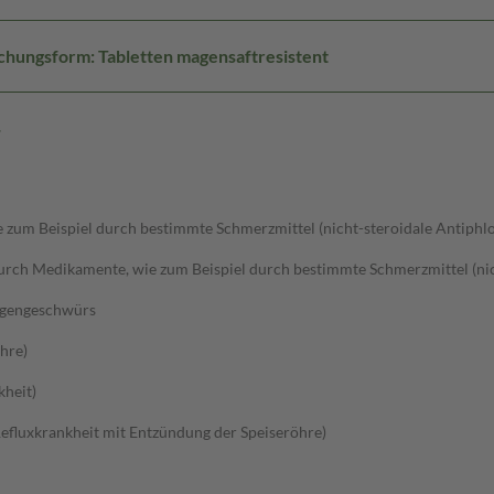
chungsform: Tabletten magensaftresistent
g
um Beispiel durch bestimmte Schmerzmittel (nicht-steroidale Antiphlo
ch Medikamente, wie zum Beispiel durch bestimmte Schmerzmittel (nich
agengeschwürs
hre)
kheit)
efluxkrankheit mit Entzündung der Speiseröhre)