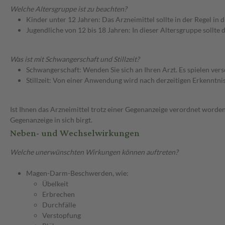
Welche Altersgruppe ist zu beachten?
Kinder unter 12 Jahren: Das Arzneimittel sollte in der Regel in
Jugendliche von 12 bis 18 Jahren: In dieser Altersgruppe sollt
Was ist mit Schwangerschaft und Stillzeit?
Schwangerschaft: Wenden Sie sich an Ihren Arzt. Es spielen ve
Stillzeit: Von einer Anwendung wird nach derzeitigen Erkenntniss
Ist Ihnen das Arzneimittel trotz einer Gegenanzeige verordnet worden
Gegenanzeige in sich birgt.
Neben- und Wechselwirkungen
Welche unerwünschten Wirkungen können auftreten?
Magen-Darm-Beschwerden, wie:
Übelkeit
Erbrechen
Durchfälle
Verstopfung