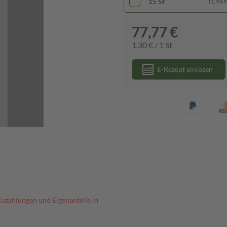
15 St
(1,94 € 
77,77 €
1,30 € / 1 St
E-Rezept einlösen
Zuzahlungen und Eigenanteile in