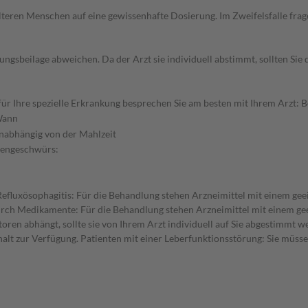
d älteren Menschen auf eine gewissenhafte Dosierung. Im Zweifelsfalle f
gsbeilage abweichen. Da der Arzt sie individuell abstimmt, sollten Si
 Ihre spezielle Erkrankung besprechen Sie am besten mit Ihrem Arzt: Be
ann
nabhängig von der Mahlzeit
gengeschwürs:
efluxösophagitis: Für die Behandlung stehen Arzneimittel mit einem ge
h Medikamente: Für die Behandlung stehen Arzneimittel mit einem geeig
en abhängt, sollte sie von Ihrem Arzt individuell auf Sie abgestimmt we
lt zur Verfügung. Patienten mit einer Leberfunktionsstörung: Sie müssen