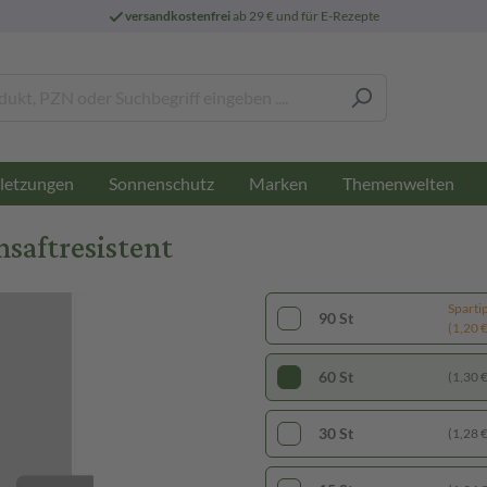
versandkostenfrei
ab 29 € und für E-Rezepte
letzungen
Sonnenschutz
Marken
Themenwelten
saftresistent
Sparti
90 St
(1,20 € 
60 St
(1,30 € 
30 St
(1,28 € 