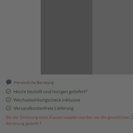
Abbildung kann abweichen
Persönliche Beratung
Heute bestellt und morgen geliefert³
Wechselwirkungscheck inklusive
Versandkostenfreie Lieferung
Bei der Einlösung eines Kassenrezeptes werden nur die gesetzlichen 
Rechnung gestellt.⁴