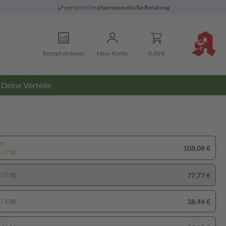
persönliche
pharmazeutische Beratung
Rezept einlösen
Mein Konto
0,00 €
Deine Vorteile
pp
108,08 €
/ 1 St)
77,77 €
/ 1 St)
38,44 €
/ 1 St)