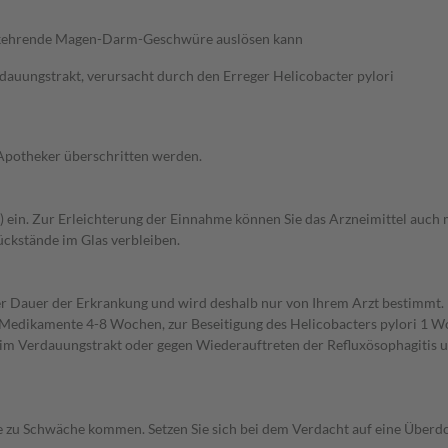
derkehrende Magen-Darm-Geschwüre auslösen kann
uungstrakt, verursacht durch den Erreger Helicobacter pylori
 Apotheker überschritten werden.
er) ein. Zur Erleichterung der Einnahme können Sie das Arzneimittel auch
Rückstände im Glas verbleiben.
r Dauer der Erkrankung und wird deshalb nur von Ihrem Arzt bestimmt
Medikamente 4-8 Wochen, zur Beseitigung des Helicobacters pylori 1 W
Verdauungstrakt oder gegen Wiederauftreten der Refluxösophagitis und
zu Schwäche kommen. Setzen Sie sich bei dem Verdacht auf eine Überd