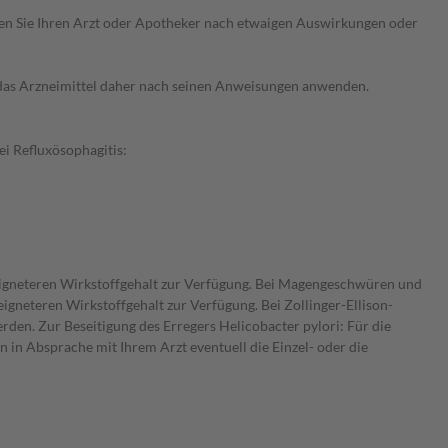
ragen Sie Ihren Arzt oder Apotheker nach etwaigen Auswirkungen oder
e das Arzneimittel daher nach seinen Anweisungen anwenden.
i Refluxösophagitis:
eigneteren Wirkstoffgehalt zur Verfügung. Bei Magengeschwüren und
neteren Wirkstoffgehalt zur Verfügung. Bei Zollinger-Ellison-
rden. Zur Beseitigung des Erregers Helicobacter pylori: Für die
 in Absprache mit Ihrem Arzt eventuell die Einzel- oder die