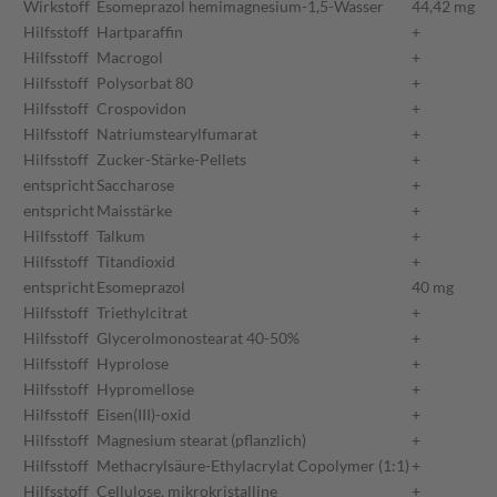
Wirkstoff
Esomeprazol hemimagnesium-1,5-Wasser
44,42 mg
Hilfsstoff
Hartparaffin
+
Hilfsstoff
Macrogol
+
Hilfsstoff
Polysorbat 80
+
Hilfsstoff
Crospovidon
+
Hilfsstoff
Natriumstearylfumarat
+
Hilfsstoff
Zucker-Stärke-Pellets
+
entspricht
Saccharose
+
entspricht
Maisstärke
+
Hilfsstoff
Talkum
+
Hilfsstoff
Titandioxid
+
entspricht
Esomeprazol
40 mg
Hilfsstoff
Triethylcitrat
+
Hilfsstoff
Glycerolmonostearat 40-50%
+
Hilfsstoff
Hyprolose
+
Hilfsstoff
Hypromellose
+
Hilfsstoff
Eisen(III)-oxid
+
Hilfsstoff
Magnesium stearat (pflanzlich)
+
Hilfsstoff
Methacrylsäure-Ethylacrylat Copolymer (1:1)
+
Hilfsstoff
Cellulose, mikrokristalline
+