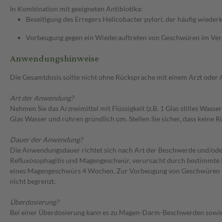
In Kombination mit geeigneten Antibiotika:
Beseitigung des Erregers Helicobacter pylori, der häufig wie
Vorbeugung gegen ein Wiederauftreten von Geschwüren im Verda
Anwendungshinweise
Die Gesamtdosis sollte nicht ohne Rücksprache mit einem Arzt oder
Art der Anwendung?
Nehmen Sie das Arzneimittel mit Flüssigkeit (z.B. 1 Glas stilles Wass
Glas Wasser und rühren gründlich um. Stellen Sie sicher, dass keine 
Dauer der Anwendung?
Die Anwendungsdauer richtet sich nach Art der Beschwerde und/ode
Refluxösophagitis und Magengeschwür, verursacht durch bestimmte 
eines Magengeschwürs 4 Wochen. Zur Vorbeugung von Geschwüren im 
nicht begrenzt.
Überdosierung?
Bei einer Überdosierung kann es zu Magen-Darm-Beschwerden sowie 