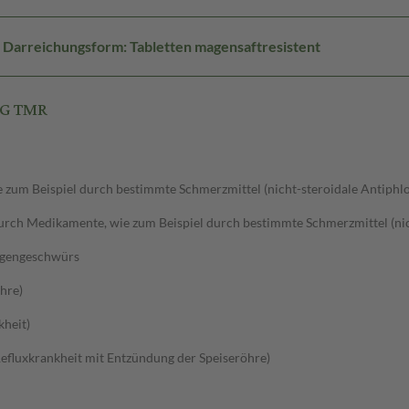
Darreichungsform: Tabletten magensaftresistent
MG TMR
um Beispiel durch bestimmte Schmerzmittel (nicht-steroidale Antiphlo
ch Medikamente, wie zum Beispiel durch bestimmte Schmerzmittel (nich
agengeschwürs
hre)
kheit)
efluxkrankheit mit Entzündung der Speiseröhre)