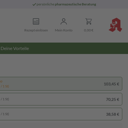
persönliche
pharmazeutische Beratung
Rezept einlösen
Mein Konto
0,00 €
Deine Vorteile
pp
103,45 €
/ 1 St)
70,25 €
/ 1 St)
38,58 €
/ 1 St)