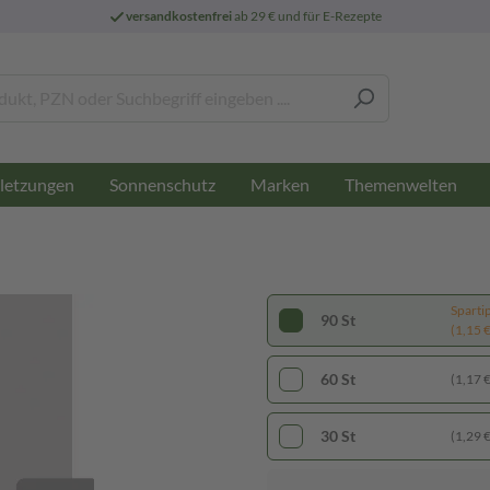
versandkostenfrei
ab 29 € und für E-Rezepte
letzungen
Sonnenschutz
Marken
Themenwelten
Sparti
90 St
(1,15 € 
60 St
(1,17 € 
30 St
(1,29 € 