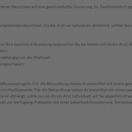
d älteren Menschen auf eine gewissenhafte Dosierung. Im Zweifelsfalle f
gsbeilage abweichen. Da der Arzt sie individuell abstimmt, sollten Si
 Ihre spezielle Erkrankung besprechen Sie am besten mit Ihrem Arzt: Be
ann
nabhängig von der Mahlzeit
gengeschwürs:
efluxösophagitis: Für die Behandlung stehen Arzneimittel mit einem ge
h Medikamente: Für die Behandlung stehen Arzneimittel mit einem geeig
en abhängt, sollte sie von Ihrem Arzt individuell auf Sie abgestimmt we
lt zur Verfügung. Patienten mit einer Leberfunktionsstörung: Sie müssen