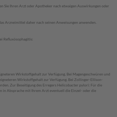
ragen Sie Ihren Arzt oder Apotheker nach etwaigen Auswirkungen oder
e das Arzneimittel daher nach seinen Anweisungen anwenden.
i Refluxösophagitis:
eigneteren Wirkstoffgehalt zur Verfügung. Bei Magengeschwüren und
neteren Wirkstoffgehalt zur Verfügung. Bei Zollinger-Ellison-
rden. Zur Beseitigung des Erregers Helicobacter pylori: Für die
 in Absprache mit Ihrem Arzt eventuell die Einzel- oder die