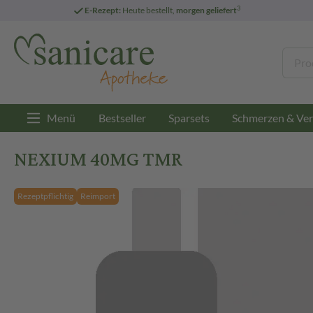
3
E-Rezept:
Heute bestellt,
morgen geliefert
Menü
Bestseller
Sparsets
Schmerzen & Ver
NEXIUM 40MG TMR
Rezeptpflichtig
Reimport