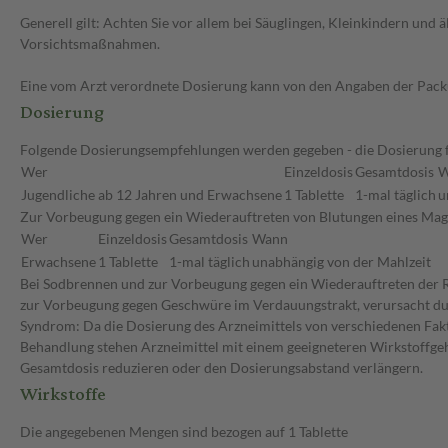
Generell gilt: Achten Sie vor allem bei Säuglingen, Kleinkindern un
Vorsichtsmaßnahmen.
Eine vom Arzt verordnete Dosierung kann von den Angaben der Packun
Dosierung
Folgende Dosierungsempfehlungen werden gegeben - die Dosierung für
Wer
Einzeldosis
Gesamtdosis
W
Jugendliche ab 12 Jahren und Erwachsene
1 Tablette
1-mal täglich
u
Zur Vorbeugung gegen ein Wiederauftreten von Blutungen eines Ma
Wer
Einzeldosis
Gesamtdosis
Wann
Erwachsene
1 Tablette
1-mal täglich
unabhängig von der Mahlzeit
Bei Sodbrennen und zur Vorbeugung gegen ein Wiederauftreten der R
zur Vorbeugung gegen Geschwüre im Verdauungstrakt, verursacht durc
Syndrom: Da die Dosierung des Arzneimittels von verschiedenen Faktor
Behandlung stehen Arzneimittel mit einem geeigneteren Wirkstoffgeha
Gesamtdosis reduzieren oder den Dosierungsabstand verlängern.
Wirkstoffe
Die angegebenen Mengen sind bezogen auf 1 Tablette