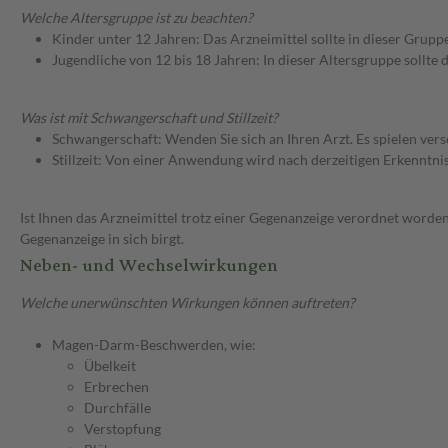
Welche Altersgruppe ist zu beachten?
Kinder unter 12 Jahren: Das Arzneimittel sollte in dieser Grupp
Jugendliche von 12 bis 18 Jahren: In dieser Altersgruppe sollt
Was ist mit Schwangerschaft und Stillzeit?
Schwangerschaft: Wenden Sie sich an Ihren Arzt. Es spielen ve
Stillzeit: Von einer Anwendung wird nach derzeitigen Erkenntniss
Ist Ihnen das Arzneimittel trotz einer Gegenanzeige verordnet worden
Gegenanzeige in sich birgt.
Neben- und Wechselwirkungen
Welche unerwünschten Wirkungen können auftreten?
Magen-Darm-Beschwerden, wie:
Übelkeit
Erbrechen
Durchfälle
Verstopfung