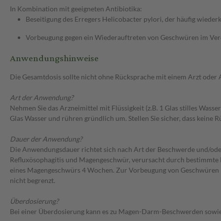
In Kombination mit geeigneten Antibiotika:
Beseitigung des Erregers Helicobacter pylori, der häufig wie
Vorbeugung gegen ein Wiederauftreten von Geschwüren im Verda
Anwendungshinweise
Die Gesamtdosis sollte nicht ohne Rücksprache mit einem Arzt oder
Art der Anwendung?
Nehmen Sie das Arzneimittel mit Flüssigkeit (z.B. 1 Glas stilles Wass
Glas Wasser und rühren gründlich um. Stellen Sie sicher, dass keine 
Dauer der Anwendung?
Die Anwendungsdauer richtet sich nach Art der Beschwerde und/ode
Refluxösophagitis und Magengeschwür, verursacht durch bestimmte 
eines Magengeschwürs 4 Wochen. Zur Vorbeugung von Geschwüren im 
nicht begrenzt.
Überdosierung?
Bei einer Überdosierung kann es zu Magen-Darm-Beschwerden sowie 