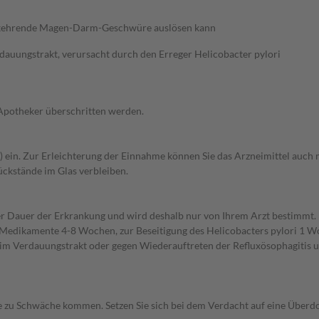
derkehrende Magen-Darm-Geschwüre auslösen kann
uungstrakt, verursacht durch den Erreger Helicobacter pylori
 Apotheker überschritten werden.
er) ein. Zur Erleichterung der Einnahme können Sie das Arzneimittel auch
Rückstände im Glas verbleiben.
r Dauer der Erkrankung und wird deshalb nur von Ihrem Arzt bestimmt
Medikamente 4-8 Wochen, zur Beseitigung des Helicobacters pylori 1 W
Verdauungstrakt oder gegen Wiederauftreten der Refluxösophagitis und
zu Schwäche kommen. Setzen Sie sich bei dem Verdacht auf eine Überd