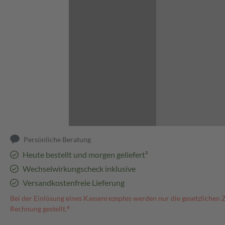
Abbildung kann abweichen
Persönliche Beratung
Heute bestellt und morgen geliefert³
Wechselwirkungscheck inklusive
Versandkostenfreie Lieferung
Bei der Einlösung eines Kassenrezeptes werden nur die gesetzlichen 
Rechnung gestellt.⁴