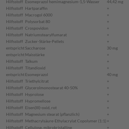
Hilfsstoff
Esomeprazol hemimagnesium-1,5-Wasser
44,42 mg
Hilfsstoff
Hartparaffin
+
Hilfsstoff
Macrogol 6000
+
Hilfsstoff
Polysorbat 80
+
Hilfsstoff
Crospovidon
+
Hilfsstoff
Natriumstearylfumarat
+
Hilfsstoff
Zucker-Stärke-Pellets
+
entspricht
Saccharose
30 mg
entspricht
Maisstärke
+
Hilfsstoff
Talkum
+
Hilfsstoff
Titandioxid
+
entspricht
Esomeprazol
40 mg
Hilfsstoff
Triethylcitrat
+
Hilfsstoff
Glycerolmonostearat 40-50%
+
Hilfsstoff
Hyprolose
+
Hilfsstoff
Hypromellose
+
Hilfsstoff
Eisen(III)-oxid, rot
+
Hilfsstoff
Magnesium stearat (pflanzlich)
+
Hilfsstoff
Methacrylsäure-Ethylacrylat Copolymer (1:1)
+
Hilfsstoff
Cellulose, mikrokristalline
+