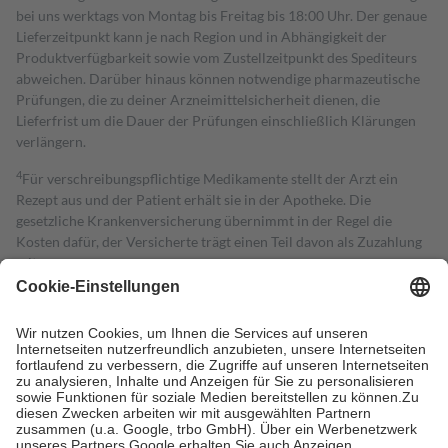
bei uns werktags von Montag bis Freitag bis 18:00 Uhr. Der genaue
Lieferzeitpunkt kann je nach Region und in Abhängigkeit der
Produktverfügbarkeit sowie vom Zustellzeitpunkt des Spediteurs
abweichen. Darüber hinaus können notwendige pharmazeutische
Prüfungen, die zu deiner Arzneimittelsicherheit dienen, die
Lieferfrist um die Dauer der Prüfungen einschließlich Klärungen
verlängern.
4
Für verschreibungspflichtige Medikamente stellt der Arzt ein
Rezept aus und der Patient erhält sie in der Apotheke. Die
gesetzliche Krankenversicherung übernimmt in der Regel die
Kosten dafür, der Versicherte trägt einen Teil davon als Zuzahlung
mit.
Grundsätzlich leisten Mitglieder Zuzahlungen in Höhe von zehn
Prozent des Abgabepreises,
mindestens
jedoch
fünf Euro
und
höchstens zehn Euro.
Es sind jedoch nie mehr als die tatsächlichen
Kosten der Leistung zu entrichten.
Diese Regeln gelten grundsätzlich auch für Online-Apotheken.
Bei Heilmitteln und häuslicher Krankenpflege beträgt die
Zuzahlung zehn Prozent der Kosten sowie zehn Euro je
Verordnung.