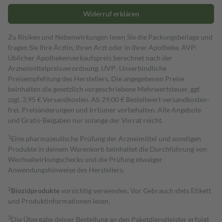
Widerruf erklären
Zu Risiken und Nebenwirkungen lesen Sie die Packungsbeilage und
fragen Sie Ihre Ärztin, Ihren Arzt oder in Ihrer Apotheke. AVP:
Üblicher Apothekenverkaufspreis berechnet nach der
Arzneimittelpreisverordnung. UVP: Unverbindliche
Preisempfehlung des Herstellers. Die angegebenen Preise
beinhalten die gesetzlich vorgeschriebene Mehrwertsteuer, ggf.
zzgl. 3,95 € Versandkosten. Ab 29,00 € Bestell­wert versand­kosten­
frei. Preisänderungen und Irrtümer vorbehalten. Alle Angebote
und Gratis-Beigaben nur solange der Vorrat reicht.
1
Eine pharmazeutische Prüfung der Arzneimittel und sonstigen
Produkte in deinem Warenkorb beinhaltet die Durchführung von
Wechselwirkungschecks und die Prüfung etwaiger
Anwendungshinweise des Herstellers.
2
Biozidprodukte
vorsichtig verwenden. Vor Gebrauch stets Etikett
und Produktinformationen lesen.
3
Die Übergabe deiner Bestellung an den Paketdienstleister erfolgt