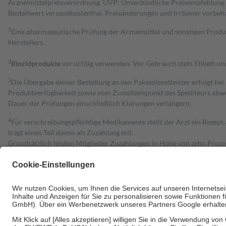
Arzneimittelpreisverordnung. UVP: Unverbindliche Preisempfehlung de
Bestell­wert versand­kosten­frei. Preisänderungen und Irrtümer vorbeh
1
Eine pharmazeutische Prüfung der Arzneimittel und sonstigen Pro
Herstellers.
2
Biozidprodukte
vorsichtig verwenden. Vor Gebrauch stets Etikett u
3
Die Übergabe deiner Bestellung an den Paketdienstleister erfolgt bei
Produktverfügbarkeit sowie vom Zustellzeitpunkt des Spediteurs abwe
Dauer der Prüfungen einschließlich Klärungen verlängern.
4
Für verschreibungspflichtige Medikamente stellt der Arzt ein Rezept 
trägt einen Teil davon als Zuzahlung mit.
Grundsätzlich leisten Mitglieder Zuzahlungen in Höhe von zehn Proz
zu entrichten.
Diese Regeln gelten grundsätzlich auch für Online-Apotheken.
Bei Heilmitteln und häuslicher Krankenpflege beträgt die Zuzahlung 
Um das Engagement der Versicherten für ihre eigene Gesundheit zu stä
• Kindern und Jugendlichen bis zum vollendeten 18. Lebensjahr mit
• Untersuchungen zur Vorsorge und Früherkennung, die von der GKV
• empfohlenen Schutzimpfungen