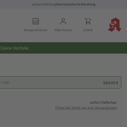
persönliche
pharmazeutische Beratung
Rezept einlösen
Mein Konto
0,00 €
Deine Vorteile
163,41 €
/ 1 St)
sofort lieferbar
Preise inkl. MwSt. ggf. zzgl. Versandkosten