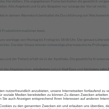
s Herstellers. Die angegebenen Preise beinhalten die gesetzlich vorgesc
alten. Alle Angebote und Gratis-Beigaben nur solange der Vorrat reicht.
dukte in deinem Warenkorb beinhaltet die Durchführung von Wechselwir
nd Produktinformationen lesen.
 uns werktags von Montag bis Freitag bis 18:00 Uhr. Der genaue Lieferze
ichen. Darüber hinaus können notwendige pharmazeutische Prüfungen, die
aus und der Patient erhält sie in der Apotheke. Die gesetzliche Krankenv
ent des Abgabepreises,
mindestens
jedoch
fünf Euro
und
höchstens zehn 
zehn Prozent der Kosten sowie zehn Euro je Verordnung.
rken und die besondere Stellung der Familie zu unterstützen, fallen
kein
 Ausnahme der Fahrkosten
 getragen werden