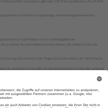
hriebene Mehrwertsteuer, ggf. zzgl. 3,95 € Versandkosten. Ab 29,00 €
kungschecks und die Prüfung etwaiger Anwendungshinweise des
itpunkt kann je nach Region und in Abhängigkeit der
 zu deiner Arzneimittelsicherheit dienen, die Lieferfrist um die
ersicherung übernimmt in der Regel die Kosten dafür, der Versicherte
Euro.
Es sind jedoch nie mehr als die tatsächlichen Kosten der Leistung
e Zuzahlungen
an bei: