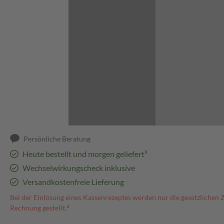
Abbildung kann abweichen
Persönliche Beratung
Heute bestellt und morgen geliefert³
Wechselwirkungscheck inklusive
Versandkostenfreie Lieferung
Bei der Einlösung eines Kassenrezeptes werden nur die gesetzlichen 
Rechnung gestellt.⁴