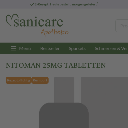
3
E-Rezept:
Heute bestellt,
morgen geliefert
Menü
Bestseller
Sparsets
Schmerzen & Ver
NITOMAN 25MG TABLETTEN
Rezeptpflichtig
Reimport