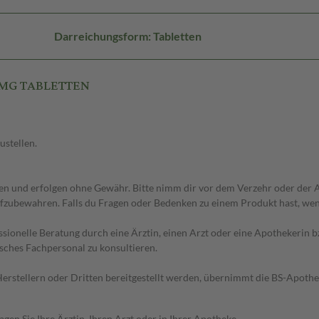
Darreichungsform: Tabletten
25MG TABLETTEN
ustellen.
 und erfolgen ohne Gewähr. Bitte nimm dir vor dem Verzehr oder der An
fzubewahren. Falls du Fragen oder Bedenken zu einem Produkt hast, wende
essionelle Beratung durch eine Ärztin, einen Arzt oder eine Apothekerin
sches Fachpersonal zu konsultieren.
n Herstellern oder Dritten bereitgestellt werden, übernimmt die BS-Apot
en Sie Ihre Ärztin, Ihren Arzt oder in Ihrer Apotheke.