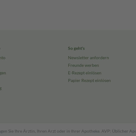
e
So geht's
nto
Newsletter anfordern
Freunde werben
gen
E-Rezept einlösen
Papier Rezept einlösen
g
gen Sie Ihre Ärztin, Ihren Arzt oder in Ihrer Apotheke. AVP: Üblicher A