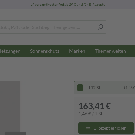
versandkostenfrei
ab 29 € und für E-Rezepte
letzungen
Sonnenschutz
Marken
Themenwelten
112 St
(1,46 € 
163,41 €
1,46 € / 1 St
E-Rezept einlösen