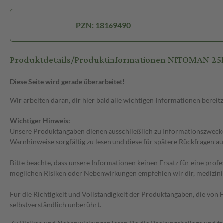
PZN: 18169490
Produktdetails/Produktinformationen NITOMAN 
Diese Seite wird gerade überarbeitet!
Wir arbeiten daran, dir hier bald alle wichtigen Informationen bereitz
Wichtiger Hinweis:
Unsere Produktangaben dienen ausschließlich zu Informationszwecken
Warnhinweise sorgfältig zu lesen und diese für spätere Rückfragen au
Bitte beachte, dass unsere Informationen keinen Ersatz für eine prof
möglichen Risiken oder Nebenwirkungen empfehlen wir dir, medizini
Für die Richtigkeit und Vollständigkeit der Produktangaben, die vo
selbstverständlich unberührt.
Zu Risiken und Nebenwirkungen lesen Sie die Packungsbeilage und frag