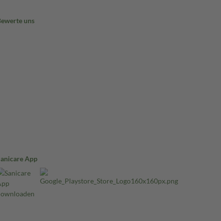
Bewerte uns
Sanicare App