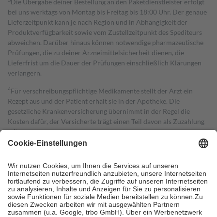
Die Übergabe deiner Bestellung an den Paketdienstleister erfolgt
bei uns werktags von Montag bis Freitag bis 18:00 Uhr. Der genaue
Lieferzeitpunkt kann je nach Region und in Abhängigkeit der
Produktverfügbarkeit sowie vom Zustellzeitpunkt des Spediteurs
abweichen. Darüber hinaus können notwendige pharmazeutische
Prüfungen, die zu deiner Arzneimittelsicherheit dienen, die
Lieferfrist um die Dauer der Prüfungen einschließlich Klärungen
verlängern.
4
Für verschreibungspflichtige Medikamente stellt der Arzt ein
Rezept aus und der Patient erhält sie in der Apotheke. Die
gesetzliche Krankenversicherung übernimmt in der Regel die
Kosten dafür, der Versicherte trägt einen Teil davon als Zuzahlung
mit.
Grundsätzlich leisten Mitglieder Zuzahlungen in Höhe von zehn
Prozent des Abgabepreises,
mindestens
jedoch
fünf Euro
und
höchstens zehn Euro.
Es sind jedoch nie mehr als die tatsächlichen
Kosten der Leistung zu entrichten.
Diese Regeln gelten grundsätzlich auch für Online-Apotheken.
Bei Heilmitteln und häuslicher Krankenpflege beträgt die
Zuzahlung zehn Prozent der Kosten sowie zehn Euro je
Verordnung.