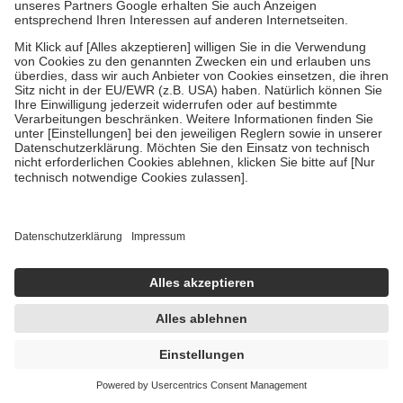
Um das Engagement der Versicherten für ihre eigene Gesundheit zu
stärken und die besondere Stellung der Familie zu unterstützen,
fallen
keine Zuzahlungen
an bei:
• Kindern und Jugendlichen bis zum vollendeten 18. Lebensjahr
mit Ausnahme der Fahrkosten
• Untersuchungen zur Vorsorge und Früherkennung, die von der
GKV getragen werden
• empfohlenen Schutzimpfungen
• Harn- und Blutteststreifen
Wir nutzen Trusted Shops als unabhängigen Dienstleister für die
Einholung von Bewertungen. Trusted Shops hat Maßnahmen
getroffen, um sicherzustellen, dass es sich um echte Bewertungen
handelt. Mehr Informationen findest du hier:
https://help.etrusted.com/hc/de/articles/4419944605341
Einige Bilder und Inhalte wurden unter Zuhilfenahme künstlicher
Intelligenz erstellt.