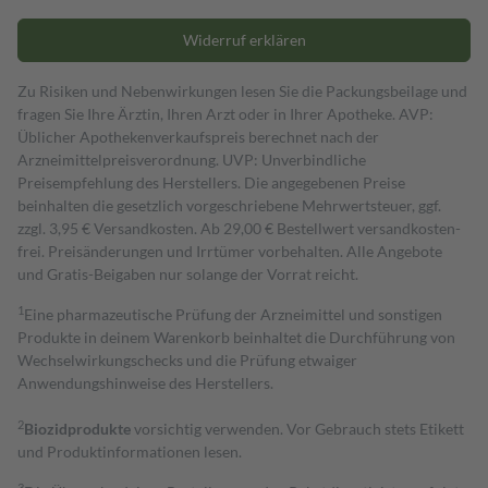
Widerruf erklären
Zu Risiken und Nebenwirkungen lesen Sie die Packungsbeilage und
fragen Sie Ihre Ärztin, Ihren Arzt oder in Ihrer Apotheke. AVP:
Üblicher Apothekenverkaufspreis berechnet nach der
Arzneimittelpreisverordnung. UVP: Unverbindliche
Preisempfehlung des Herstellers. Die angegebenen Preise
beinhalten die gesetzlich vorgeschriebene Mehrwertsteuer, ggf.
zzgl. 3,95 € Versandkosten. Ab 29,00 € Bestell­wert versand­kosten­
frei. Preisänderungen und Irrtümer vorbehalten. Alle Angebote
und Gratis-Beigaben nur solange der Vorrat reicht.
1
Eine pharmazeutische Prüfung der Arzneimittel und sonstigen
Produkte in deinem Warenkorb beinhaltet die Durchführung von
Wechselwirkungschecks und die Prüfung etwaiger
Anwendungshinweise des Herstellers.
2
Biozidprodukte
vorsichtig verwenden. Vor Gebrauch stets Etikett
und Produktinformationen lesen.
3