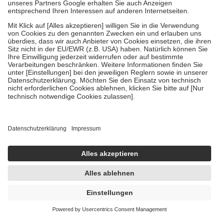
Um das Engagement der Versicherten für ihre eigene Gesundheit zu
stärken und die besondere Stellung der Familie zu unterstützen,
fallen
keine Zuzahlungen
an bei:
• Kindern und Jugendlichen bis zum vollendeten 18. Lebensjahr
mit Ausnahme der Fahrkosten
• Untersuchungen zur Vorsorge und Früherkennung, die von der
GKV getragen werden
• empfohlenen Schutzimpfungen
• Harn- und Blutteststreifen
Wir nutzen Trusted Shops als unabhängigen Dienstleister für die
Einholung von Bewertungen. Trusted Shops hat Maßnahmen
getroffen, um sicherzustellen, dass es sich um echte Bewertungen
handelt. Mehr Informationen findest du hier:
https://help.etrusted.com/hc/de/articles/4419944605341
Einige Bilder und Inhalte wurden unter Zuhilfenahme künstlicher
Intelligenz erstellt.