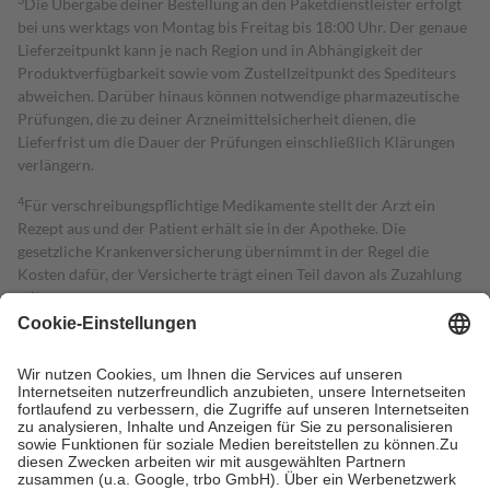
Die Übergabe deiner Bestellung an den Paketdienstleister erfolgt
bei uns werktags von Montag bis Freitag bis 18:00 Uhr. Der genaue
Lieferzeitpunkt kann je nach Region und in Abhängigkeit der
Produktverfügbarkeit sowie vom Zustellzeitpunkt des Spediteurs
abweichen. Darüber hinaus können notwendige pharmazeutische
Prüfungen, die zu deiner Arzneimittelsicherheit dienen, die
Lieferfrist um die Dauer der Prüfungen einschließlich Klärungen
verlängern.
4
Für verschreibungspflichtige Medikamente stellt der Arzt ein
Rezept aus und der Patient erhält sie in der Apotheke. Die
gesetzliche Krankenversicherung übernimmt in der Regel die
Kosten dafür, der Versicherte trägt einen Teil davon als Zuzahlung
mit.
Grundsätzlich leisten Mitglieder Zuzahlungen in Höhe von zehn
Prozent des Abgabepreises,
mindestens
jedoch
fünf Euro
und
höchstens zehn Euro.
Es sind jedoch nie mehr als die tatsächlichen
Kosten der Leistung zu entrichten.
Diese Regeln gelten grundsätzlich auch für Online-Apotheken.
Bei Heilmitteln und häuslicher Krankenpflege beträgt die
Zuzahlung zehn Prozent der Kosten sowie zehn Euro je
Verordnung.