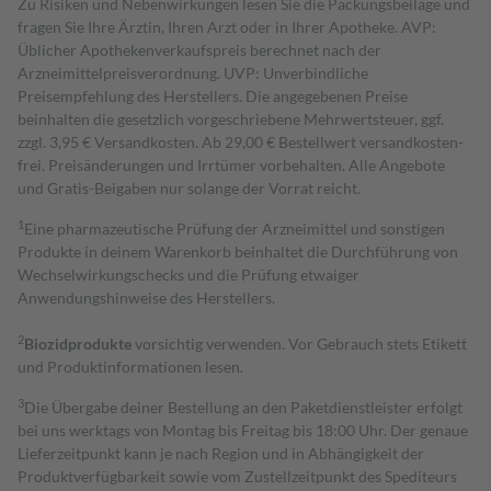
Zu Risiken und Nebenwirkungen lesen Sie die Packungsbeilage und
fragen Sie Ihre Ärztin, Ihren Arzt oder in Ihrer Apotheke. AVP:
Üblicher Apothekenverkaufspreis berechnet nach der
Arzneimittelpreisverordnung. UVP: Unverbindliche
Preisempfehlung des Herstellers. Die angegebenen Preise
beinhalten die gesetzlich vorgeschriebene Mehrwertsteuer, ggf.
zzgl. 3,95 € Versandkosten. Ab 29,00 € Bestell­wert versand­kosten­
frei. Preisänderungen und Irrtümer vorbehalten. Alle Angebote
und Gratis-Beigaben nur solange der Vorrat reicht.
1
Eine pharmazeutische Prüfung der Arzneimittel und sonstigen
Produkte in deinem Warenkorb beinhaltet die Durchführung von
Wechselwirkungschecks und die Prüfung etwaiger
Anwendungshinweise des Herstellers.
2
Biozidprodukte
vorsichtig verwenden. Vor Gebrauch stets Etikett
und Produktinformationen lesen.
3
Die Übergabe deiner Bestellung an den Paketdienstleister erfolgt
bei uns werktags von Montag bis Freitag bis 18:00 Uhr. Der genaue
Lieferzeitpunkt kann je nach Region und in Abhängigkeit der
Produktverfügbarkeit sowie vom Zustellzeitpunkt des Spediteurs