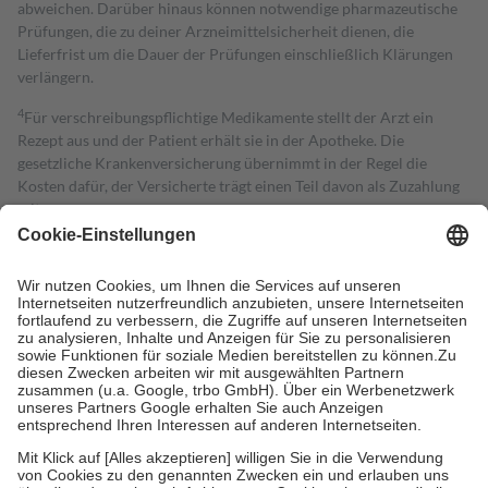
abweichen. Darüber hinaus können notwendige pharmazeutische
Prüfungen, die zu deiner Arzneimittelsicherheit dienen, die
Lieferfrist um die Dauer der Prüfungen einschließlich Klärungen
verlängern.
4
Für verschreibungspflichtige Medikamente stellt der Arzt ein
Rezept aus und der Patient erhält sie in der Apotheke. Die
gesetzliche Krankenversicherung übernimmt in der Regel die
Kosten dafür, der Versicherte trägt einen Teil davon als Zuzahlung
mit.
Grundsätzlich leisten Mitglieder Zuzahlungen in Höhe von zehn
Prozent des Abgabepreises,
mindestens
jedoch
fünf Euro
und
höchstens zehn Euro.
Es sind jedoch nie mehr als die tatsächlichen
Kosten der Leistung zu entrichten.
Diese Regeln gelten grundsätzlich auch für Online-Apotheken.
Bei Heilmitteln und häuslicher Krankenpflege beträgt die
Zuzahlung zehn Prozent der Kosten sowie zehn Euro je
Verordnung.
Um das Engagement der Versicherten für ihre eigene Gesundheit zu
stärken und die besondere Stellung der Familie zu unterstützen,
fallen
keine Zuzahlungen
an bei:
• Kindern und Jugendlichen bis zum vollendeten 18. Lebensjahr