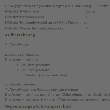
Die angegebenen Mengen sind bezogen auf 0,4 ml Lösung = 1 Spritze
Hilfsstoff
Methotrexat
10 mg
Hilfsstoff
Natriumchlorid
+
Hilfsstoff
Natriumhydroxid zur pH-Wert-Einstellung
+
Hilfsstoff
Wasser für Injektionszwecke
+
Aufbewahrung
Aufbewahrung
Lagerung vor Anbruch
Das Arzneimittel muss
vor Hitze geschützt
vor Frost geschützt
im Dunkeln (z.B. im Umkarton)
aufbewahrt werden.
Aufbewahrung nach Anbruch oder Zubereitung
Das Arzneimittel muss nach Anbruch/Zubereitung innerhalb der näc
Das Arzneimittel ist nach Anbruch/Zubereitung nur zur einmaligen
Gegenanzeigen Schwangerschaft