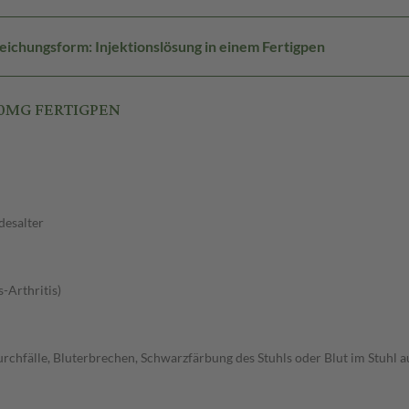
eichungsform: Injektionslösung in einem Fertigpen
10MG FERTIGPEN
desalter
-Arthritis)
chfälle, Bluterbrechen, Schwarzfärbung des Stuhls oder Blut im Stuhl au