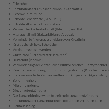
Erbrechen
Entzündung der Mundschleimhaut (Stomatitis)
Geschwür im Mund
Erhöhte Leberwerte (ALAT, AST)
Erhöhte alkalische Phosphatase
Vermehrter Gallenfarbstoff (Bilirubin) im Blut
Haarausfall mit Glatzenbildung (Alopezie)
Verminderte Nierenausscheidung von Kreatinin
Kraftlosigkeit bzw. Schwäche
Verdauungsbeschwerden
Gürtelrose (Herpes zoster-Infektion)
Blutarmut (Anämie)
Verminderung der Anzahl aller Blutkörperchen (Panzytopenie)
Knochenmarkstörung mit Blutbildungsstörung (Knochenmarkde
Stark verminderte Zahl an weißen Blutkörperchen (Agranulozyt
Benommenheit
Missempfindungen
Bindehautentzündung
Das Lungenbindegewebe betreffende Lungenentzündung
Entzündung der Lungenbläschen, die tödlich verlaufen kann
Hautausschlag