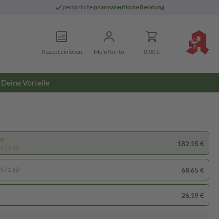
persönliche
pharmazeutische Beratung
Rezept einlösen
Mein Konto
0,00 €
Deine Vorteile
pp
182,15 €
€ / 1 St)
68,65 €
€ / 1 St)
26,19 €