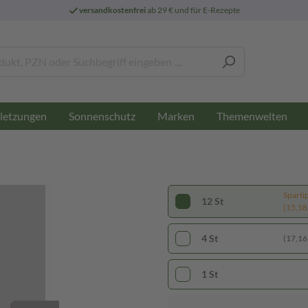
versandkostenfrei
ab 29 € und für E-Rezepte
letzungen
Sonnenschutz
Marken
Themenwelten
Sparti
12 St
(15,18 
4 St
(17,16 
1 St