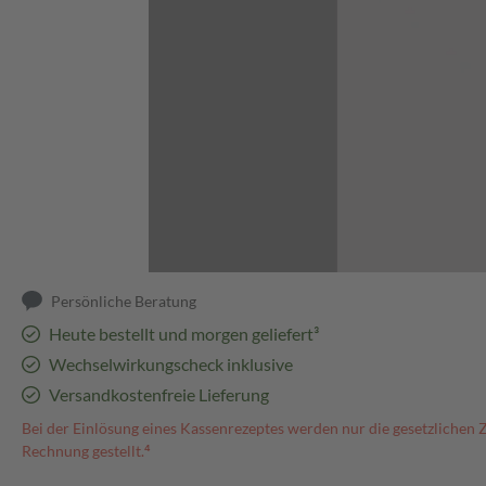
Abbildung kann abweichen
Persönliche Beratung
Heute bestellt und morgen geliefert³
Wechselwirkungscheck inklusive
Versandkostenfreie Lieferung
Bei der Einlösung eines Kassenrezeptes werden nur die gesetzlichen 
Rechnung gestellt.⁴