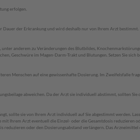
tung erfolgen.
r Dauer der Erkrankung und wird deshalb nur von Ihrem Arzt bestimmt.
, unter anderem zu Veränderungen des Blutbildes, Knochenmarkstörung
hen, Geschwüre im Magen-Darm-Trakt und Blutungen. Setzen Sie sich b
d älteren Menschen auf eine gewissenhafte Dosierung. Im Zweifelsfalle f
gsbeilage abweichen. Da der Arzt sie individuell abstimmt, sollten Si
t, sollte sie von Ihrem Arzt individuell auf Sie abgestimmt werden. Las
 mit Ihrem Arzt eventuell die Einzel- oder die Gesamtdosis reduzieren o
osis reduzieren oder den Dosierungsabstand verlängern. Das Arzneimitte